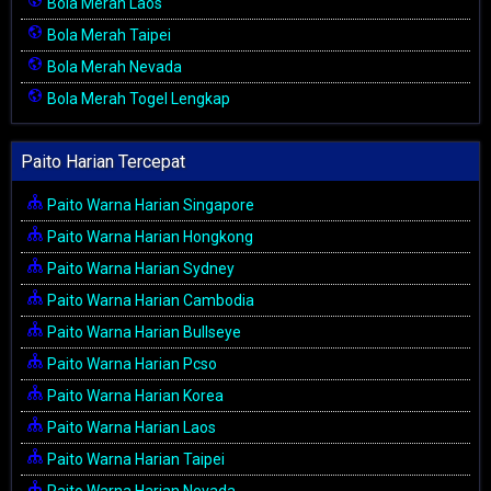
Bola Merah Laos
Bola Merah Taipei
Bola Merah Nevada
Bola Merah Togel Lengkap
Paito Harian Tercepat
Paito Warna Harian Singapore
Paito Warna Harian Hongkong
Paito Warna Harian Sydney
Paito Warna Harian Cambodia
Paito Warna Harian Bullseye
Paito Warna Harian Pcso
Paito Warna Harian Korea
Paito Warna Harian Laos
Paito Warna Harian Taipei