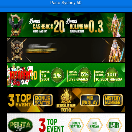
Paito Sydney 6D