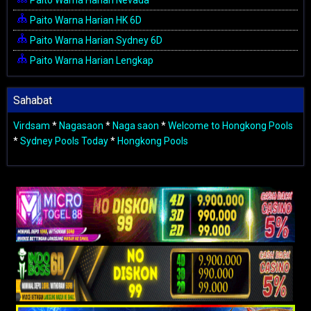
Paito Warna Harian Nevada
Paito Warna Harian HK 6D
Paito Warna Harian Sydney 6D
Paito Warna Harian Lengkap
Sahabat
Virdsam
*
Nagasaon
*
Naga saon
*
Welcome to Hongkong Pools
*
Sydney Pools Today
*
Hongkong Pools