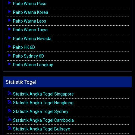
Paito Warna Pcso
Paito Warna Korea
Paito Warna Laos
Paito Warna Taipei
Paito Warna Nevada
Paito HK 6D
Paito Sydney 6D
Paito Warna Lengkap
Statistik Togel
Statistik Angka Togel Singapore
Statistik Angka Togel Hongkong
Statistik Angka Togel Sydney
Statistik Angka Togel Cambodia
Statistik Angka Togel Bullseye