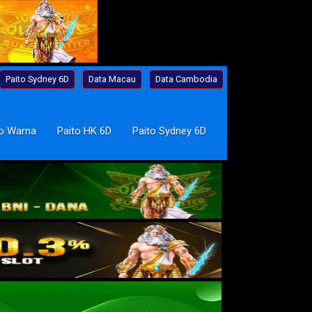
Paito Sydney 6D
Data Macau
Data Cambodia
to Warna
Paito HK 6D
Paito Sydney 6D