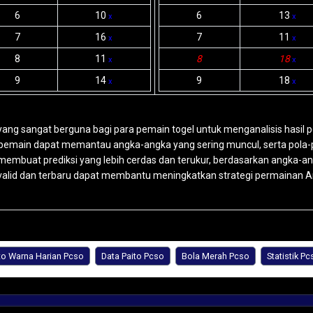
6
10
6
13
x
x
7
16
7
11
x
x
8
11
8
18
x
x
9
14
9
18
x
x
yang sangat berguna bagi para pemain togel untuk menganalisis hasil
i, pemain dapat memantau angka-angka yang sering muncul, serta pola-
 membuat prediksi yang lebih cerdas dan terukur, berdasarkan angka-a
g valid dan terbaru dapat membantu meningkatkan strategi permainan
to Warna Harian Pcso
Data Paito Pcso
Bola Merah Pcso
Statistik Pc