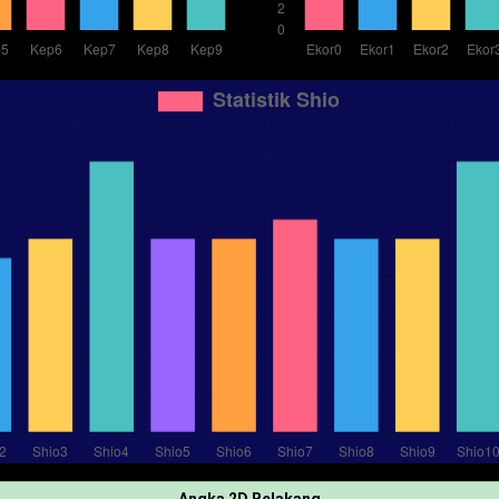
Angka 2D Belakang