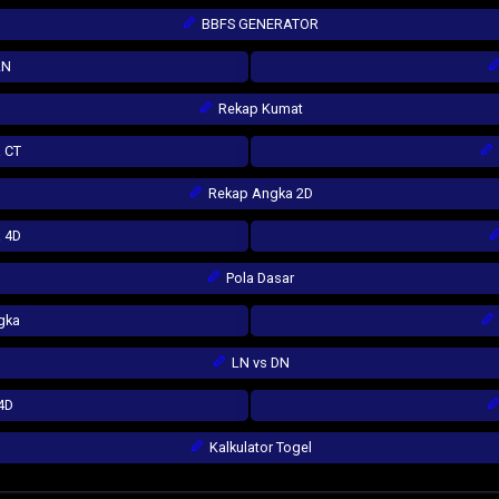
BBFS GENERATOR
LN
Rekap Kumat
 CT
Rekap Angka 2D
 4D
Pola Dasar
gka
LN vs DN
4D
Kalkulator Togel