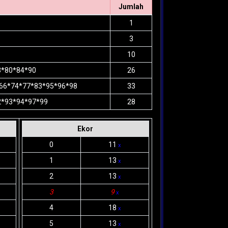
Jumlah
1
3
10
3*80*84*90
26
66*74*77*83*95*96*98
33
2*93*94*97*99
28
Ekor
0
11
x
1
13
x
2
13
x
3
9
x
4
18
x
5
13
x