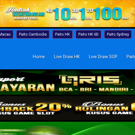
 Macau
Paito Cambodia
Paito HK
Paito HK 6D
Paito Sydney
Home
Live Draw HK
Live Draw SGP
Pai