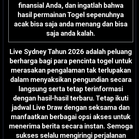
finansial Anda, dan ingatlah bahwa
hasil permainan Togel sepenuhnya
acak bisa saja anda menang dan bisa
saja anda kalah.
Live Sydney Tahun 2026 adalah peluang
berharga bagi para pencinta togel untuk
merasakan pengalaman tak terlupakan
dalam menyaksikan pengundian secara
langsung serta tetap terinformasi
dengan hasil-hasil terbaru. Tetap ikuti
jadwal Live Draw dengan seksama dan
manfaatkan berbagai opsi akses untuk
menerima berita secara instan. Semoga
sukses selalu mengiringi perjalanan