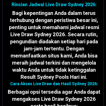
Rincian Jadwal Live Draw Sydney 2026:
Bagi kepentingan Anda dalam terus
terhubung dengan peristiwa besar ini,
penting untuk memahami jadwal resmi
Live Draw Sydney 2026. Secara rutin,
pengundian diadakan setiap hari pada
jam-jam tertentu. Dengan
memanfaatkan situs kami, Anda bisa
meraih jadwal terkini dan mengelola
waktu Anda untuk tidak ketinggalan
Result Sydney Pools Hari ini.
Cara Akses Live Draw dan Hasil Sydney 2026:
Berbagai opsi tersedia agar Anda dapat
mengakses Live Draw Sydney 2026