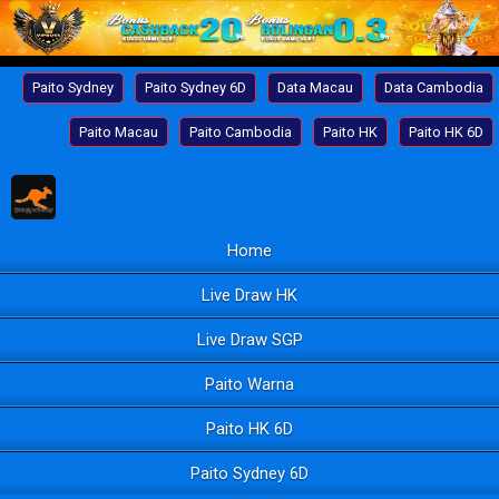
Paito Sydney
Paito Sydney 6D
Data Macau
Data Cambodia
Paito Macau
Paito Cambodia
Paito HK
Paito HK 6D
Home
Live Draw HK
Live Draw SGP
Paito Warna
Paito HK 6D
Paito Sydney 6D