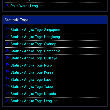
Paito Warna Lengkap
Statistik Togel
Statistik Angka Togel Singapore
Statistik Angka Togel Hongkong
Statistik Angka Togel Sydney
Statistik Angka Togel Cambodia
Statistik Angka Togel Bullseye
Statistik Angka Togel Pcso
Statistik Angka Togel Korea
Statistik Angka Togel Laos
Statistik Angka Togel Taipei
Statistik Angka Togel Nevada
Statistik Angka Togel Lengkap