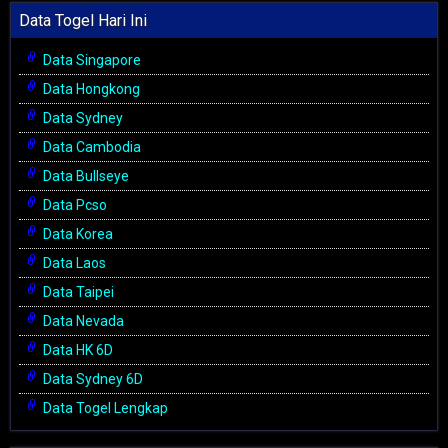
Data Togel Hari Ini
Data Singapore
Data Hongkong
Data Sydney
Data Cambodia
Data Bullseye
Data Pcso
Data Korea
Data Laos
Data Taipei
Data Nevada
Data HK 6D
Data Sydney 6D
Data Togel Lengkap