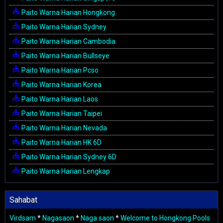
Paito Warna Harian Hongkong
Paito Warna Harian Sydney
Paito Warna Harian Cambodia
Paito Warna Harian Bullseye
Paito Warna Harian Pcso
Paito Warna Harian Korea
Paito Warna Harian Laos
Paito Warna Harian Taipei
Paito Warna Harian Nevada
Paito Warna Harian HK 6D
Paito Warna Harian Sydney 6D
Paito Warna Harian Lengkap
Sahabat
Virdsam
*
Nagasaon
*
Naga saon
*
Welcome to Hongkong Pools