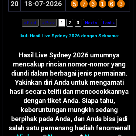
20
18-07-2026
5
7
6
1
6
3
« First
« Prev
1
2
3
Next »
Last »
Ikuti Hasil Live Sydney 2026 dengan Seksama:
Hasil Live Sydney 2026 umumnya
mencakup rincian nomor-nomor yang
diundi dalam berbagai jenis permainan.
Yakinkan diri Anda untuk mengamati
hasil secara teliti dan mencocokkannya
dengan tiket Anda. Siapa tahu,
keberuntungan mungkin sedang
berpihak pada Anda, dan Anda bisa jadi
salah satu pemenang hadiah fenomenal!