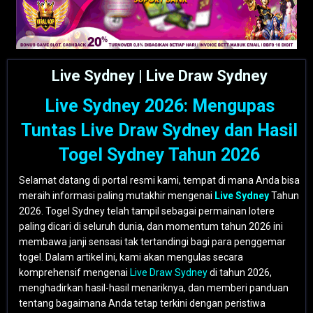
Live Sydney | Live Draw Sydney
Live Sydney 2026: Mengupas
Tuntas Live Draw Sydney dan Hasil
Togel Sydney Tahun 2026
Selamat datang di portal resmi kami, tempat di mana Anda bisa
meraih informasi paling mutakhir mengenai
Live Sydney
Tahun
2026. Togel Sydney telah tampil sebagai permainan lotere
paling dicari di seluruh dunia, dan momentum tahun 2026 ini
membawa janji sensasi tak tertandingi bagi para penggemar
togel. Dalam artikel ini, kami akan mengulas secara
komprehensif mengenai
Live Draw Sydney
di tahun 2026,
menghadirkan hasil-hasil menariknya, dan memberi panduan
tentang bagaimana Anda tetap terkini dengan peristiwa