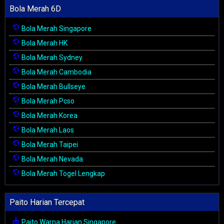
Bola Merah 6D
Bola Merah Singapore
Bola Merah HK
Bola Merah Sydney
Bola Merah Cambodia
Bola Merah Bullseye
Bola Merah Pcso
Bola Merah Korea
Bola Merah Laos
Bola Merah Taipei
Bola Merah Nevada
Bola Merah Togel Lengkap
Paito Harian Tercepat
Paito Warna Harian Singapore