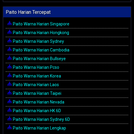
Paito Harian Tercepat
Paito Warna Harian Singapore
Paito Warna Harian Hongkong
Paito Warna Harian Sydney
Paito Warna Harian Cambodia
Paito Warna Harian Bullseye
Paito Warna Harian Pcso
Paito Warna Harian Korea
Paito Warna Harian Laos
Paito Warna Harian Taipei
Paito Warna Harian Nevada
Paito Warna Harian HK 6D
Paito Warna Harian Sydney 6D
Paito Warna Harian Lengkap