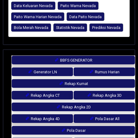
Data Keluaran Nevada
Paito Warna Nevada
Paito Warna Harian Nevada
Data Paito Nevada
Bola Merah Nevada
Statistik Nevada
Prediksi Nevada
BBFS GENERATOR
Generator LN
Rumus Harian
Rekap Kumat
Rekap Angka CT
Rekap Angka 3D
Rekap Angka 2D
Rekap Angka 4D
Pola Dasar All
Pola Dasar