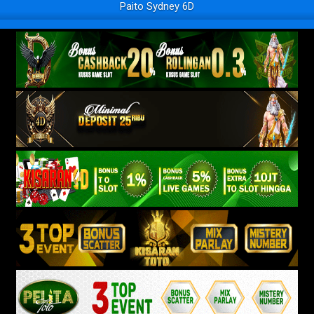
Paito Sydney 6D