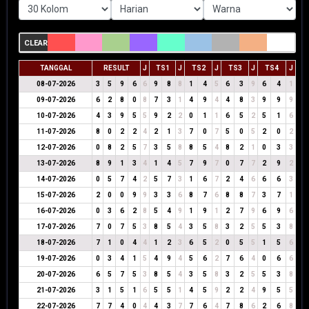
CLEAR
TANGGAL
RESULT
J
TS1
J
TS2
J
TS3
J
TS4
J
08-07-2026
3
5
9
6
6
9
8
8
1
4
5
6
3
9
6
4
1
09-07-2026
6
2
8
0
8
7
3
1
4
9
4
4
8
3
9
9
9
10-07-2026
4
3
9
5
5
9
2
2
0
1
1
6
5
2
5
1
6
11-07-2026
8
0
2
2
4
2
1
3
7
0
7
5
0
5
2
0
2
12-07-2026
0
8
2
5
7
3
5
8
8
5
4
8
2
1
0
3
3
13-07-2026
8
9
1
3
4
1
4
5
7
9
7
0
7
7
2
9
2
14-07-2026
0
5
7
4
2
5
7
3
1
6
7
2
4
6
6
6
3
15-07-2026
2
0
0
9
9
3
3
6
8
7
6
8
8
7
3
7
1
16-07-2026
0
3
6
2
8
5
4
9
1
9
1
2
7
9
6
9
6
17-07-2026
7
0
7
5
3
8
5
4
3
5
8
3
2
5
5
3
8
18-07-2026
7
1
0
4
4
1
2
3
6
5
2
0
5
5
1
5
6
19-07-2026
0
3
4
1
5
4
9
4
5
6
2
7
6
4
0
6
6
20-07-2026
6
5
7
5
3
8
5
4
3
5
8
3
2
5
5
3
8
21-07-2026
3
1
5
1
6
5
5
1
4
5
9
2
2
4
9
5
5
22-07-2026
7
7
4
0
4
4
3
7
7
6
4
7
8
6
2
6
8