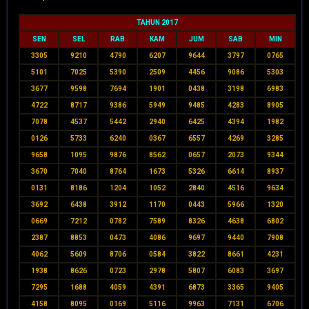
TAHUN 2017
SEN
SEL
RAB
KAM
JUM
SAB
MIN
3305
9210
4790
6207
9644
3797
0765
5101
7025
5390
2509
4456
9086
5303
3677
9598
7694
1901
0438
3198
6983
4722
8717
9386
5949
9485
4283
8905
7078
4537
5442
2940
6425
4394
1982
0126
5733
6240
0367
6557
4269
3285
9658
1095
9876
8562
0657
2073
9344
3670
7040
8764
1673
5326
6614
8937
0131
8186
1204
1052
2840
4516
9634
3692
6438
3912
1170
0443
5966
1320
0669
7212
0782
7589
8326
4638
6802
2387
8853
0473
4086
9697
9440
7908
4062
5609
8706
0584
3822
8661
4231
1938
8626
0723
2978
5807
6083
3697
7295
1688
4059
4391
6873
3365
9405
4158
8095
0169
5116
9963
7131
6706