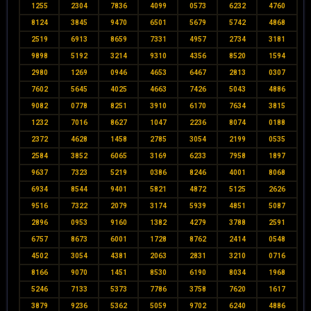
1255
2304
7836
4099
0573
6232
4760
8124
3845
9470
6501
5679
5742
4868
2519
6913
8659
7331
4957
2734
3181
9898
5192
3214
9310
4356
8520
1594
2980
1269
0946
4653
6467
2813
0307
7602
5645
4025
4663
7426
5043
4886
9082
0778
8251
3910
6170
7634
3815
1232
7016
8627
1047
2236
8074
0188
2372
4628
1458
2785
3054
2199
0535
2584
3852
6065
3169
6233
7958
1897
9637
7323
5219
0386
8246
4001
8068
6934
8544
9401
5821
4872
5125
2626
9516
7322
2079
3174
5939
4851
5087
2896
0953
9160
1382
4279
3788
2591
6757
8673
6001
1728
8762
2414
0548
4502
3054
4381
2063
2831
3210
0716
8166
9070
1451
8530
6190
8034
1968
5246
7133
5373
7786
3758
7620
1617
3879
9236
5362
5059
9702
6240
4886