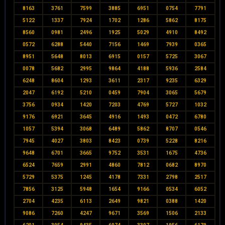
8163
3761
7599
3885
6951
0754
7791
5122
1337
7924
1702
1286
5862
8175
8560
0981
2496
1925
5029
4910
8492
0572
6288
5440
7156
1469
7939
0365
8951
5648
8013
6915
0157
5725
3067
0078
5682
2995
9864
4188
5936
2584
6248
8604
1293
3611
2317
9235
6329
2047
6192
5210
0459
7904
3065
5679
3756
0934
1420
7203
4769
5727
1032
9176
6921
3645
4916
1493
0472
6780
1057
5394
3068
6489
5862
8707
0546
7945
4027
3803
8423
0739
5228
8216
9648
6701
3665
9752
3531
1675
4736
6524
7659
2991
4860
7812
0682
8970
5729
5375
1245
4178
7331
2798
2517
7856
3125
5948
1654
9166
0534
6052
2704
4235
6113
2649
9821
0388
1420
9086
7260
4247
9671
3569
1506
2133