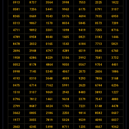
0913
8737
3564
3998
7553
2325
1822
0581
7256
5441
9963
6175
0791
3107
8365
0669
9543
5976
4694
7935
6950
0313
9867
1570
8034
5845
0573
7209
4711
9892
3301
1098
9419
7255
8716
4789
0958
8040
1605
0821
3182
1446
8478
2032
0165
1543
6184
7713
5821
2696
3948
4797
4289
6519
0645
6760
1958
6386
8229
5106
3992
7581
3732
0052
8178
4864
9050
0567
9704
4401
0998
7145
5340
4067
2073
2656
1886
4193
0310
3648
4009
9293
7806
3168
0475
6714
7162
5991
2623
6744
6236
1510
3107
9069
2943
8483
3893
1227
0796
7812
1461
9618
3379
7547
4880
2799
8687
6024
1706
7221
5148
4478
3662
0805
2186
2250
9814
8582
0607
1977
3055
7819
5024
9539
4090
0037
2663
6345
5498
8711
1235
4667
9362