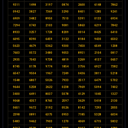
9311
1498
3197
0874
2600
6148
7862
0942
3827
7369
3290
8401
1285
9241
6909
3482
8950
7510
5391
0133
6934
7294
0743
2103
9081
5863
6219
7842
8933
3257
1728
8209
0014
8425
6410
6095
8390
6459
3122
8184
9430
6502
5623
4679
5362
9300
7450
6549
1208
7603
0572
3480
9053
8951
2104
0817
2935
7043
9738
4819
3269
4137
0657
8745
0178
9774
1854
3756
6927
7382
6547
9504
1967
7249
0436
3811
5218
1548
6807
5026
7933
2517
6479
5702
9644
5258
2622
0238
7969
5094
7402
3400
6491
8037
5078
4129
1045
1327
9068
4357
8765
2597
3629
5418
2130
0651
9672
3192
0526
8142
7293
2055
2398
0891
6375
0953
7185
5328
6034
5483
9462
7903
1270
4069
6715
5832