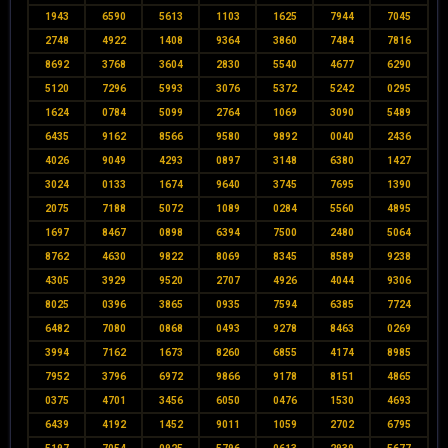
1943
6590
5613
1103
1625
7944
7045
2748
4922
1408
9364
3860
7484
7816
8692
3768
3604
2830
5540
4677
6290
5120
7296
5993
3076
5372
5242
0295
1624
0784
5099
2764
1069
3090
5489
6435
9162
8566
9580
9892
0040
2436
4026
9049
4293
0897
3148
6380
1427
3024
0133
1674
9640
3745
7695
1390
2075
7188
5072
1089
0284
5560
4895
1697
8467
0898
6394
7500
2480
5064
8762
4630
9822
8069
8345
8589
9238
4305
3929
9520
2707
4926
4044
9306
8025
0396
3865
0935
7594
6385
7724
6482
7080
0868
0493
9278
8463
0269
3994
7162
1673
8260
6855
4174
8985
7952
3796
6972
9866
9178
8151
4865
0375
4701
3456
6050
0476
1530
4693
6439
4192
1452
9011
1059
2702
6795