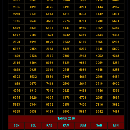
3831
0609
9063
9804
1078
8728
3440
2366
4891
4026
0495
3201
9144
3962
2280
9739
6813
4315
0353
1442
6094
1986
9540
4667
7274
0731
1780
5601
5499
3835
5561
8443
0985
9659
5349
5897
7200
1678
6542
5389
7334
9413
2928
8095
0820
9632
5110
3655
5998
6967
2854
2063
3325
6297
9045
5872
1600
0436
2392
7880
2913
4252
9368
2116
6404
8059
5129
9884
0269
4234
4698
0923
3010
2745
6089
4948
8255
6922
8532
5850
7895
4667
2708
6434
1658
0670
7418
2590
2644
0719
6902
4076
1910
7042
0623
9438
1746
4396
8074
3626
9004
1370
6708
2085
4897
5953
0344
8572
0159
7400
7816
3882
9565
0038
9159
6593
5884
5042
7499
TAHUN 2018
SEN
SEL
RAB
KAM
JUM
SAB
MIN