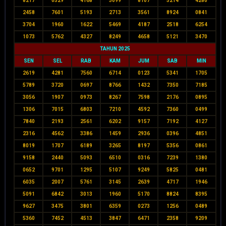
8217
0529
4168
3099
8107
5214
4280
2458
7601
5193
2713
3561
8924
0841
3704
1960
1622
5469
4187
2518
6254
1073
5762
4327
8249
4658
5121
3470
TAHUN 2025
SEN
SEL
RAB
KAM
JUM
SAB
MIN
2619
4281
7560
6714
0123
5341
1705
5789
3720
0697
8766
1432
7350
7185
3056
1907
0973
8267
7598
2176
0895
1306
7015
6803
7210
4592
7360
0499
7840
2193
2561
6202
9157
7192
4127
2316
4562
3386
1459
2936
0396
4851
8019
1707
6189
3265
8197
5356
0861
9158
2440
5093
6510
0316
7239
1380
0652
9701
1295
5107
9249
5825
0481
6035
2007
5761
3145
2639
4717
1946
5091
6842
3013
1960
5170
8824
8395
9627
3475
3801
6359
0273
1256
0489
5360
7452
4513
3847
6471
2358
9209