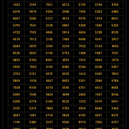
1632
2109
7031
6512
5195
0744
4750
6218
5874
9236
2448
7423
5202
6486
8607
3365
0137
4013
9970
1474
8501
6799
7541
2138
0887
9258
1583
5250
4722
7930
4865
3814
4636
5228
8329
6076
7012
2143
1400
0698
9341
2957
6584
5875
2769
3218
7942
3134
4056
8920
3847
0145
5792
1408
9487
7321
6833
0706
8691
2559
7215
9862
1874
3969
7002
4190
8280
5346
0328
9457
2734
3151
6975
6543
1616
0439
7892
5809
1924
4067
8653
3291
2386
9784
7038
8100
0374
3545
6751
6412
8005
5389
7340
9824
4698
2463
1967
8346
0238
6718
3169
8523
1392
5079
6901
2155
5219
7882
9750
4934
8646
3462
4587
1081
0718
3824
4103
6391
8275
1749
5285
2137
9360
8974
7256
6707