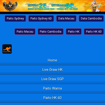
Paito Sydney
Paito Sydney 6D
Data Macau
Data Cambodia
Paito Macau
Paito Cambodia
Paito HK
Paito HK 6D
Home
Live Draw HK
Live Draw SGP
Paito Warna
Paito HK 6D