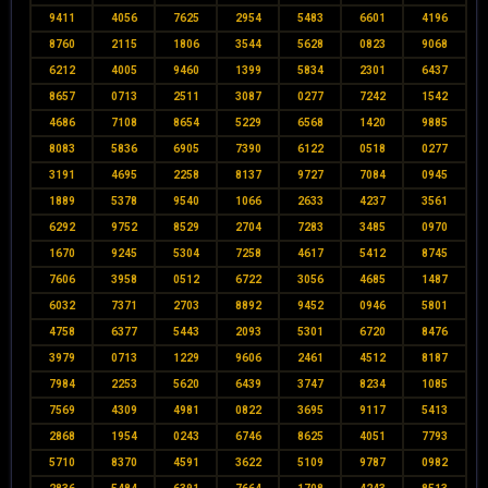
9411
4056
7625
2954
5483
6601
4196
8760
2115
1806
3544
5628
0823
9068
6212
4005
9460
1399
5834
2301
6437
8657
0713
2511
3087
0277
7242
1542
4686
7108
8654
5229
6568
1420
9885
8083
5836
6905
7390
6122
0518
0277
3191
4695
2258
8137
9727
7084
0945
1889
5378
9540
1066
2633
4237
3561
6292
9752
8529
2704
7283
3485
0970
1670
9245
5304
7258
4617
5412
8745
7606
3958
0512
6722
3056
4685
1487
6032
7371
2703
8892
9452
0946
5801
4758
6377
5443
2093
5301
6720
8476
3979
0713
1229
9606
2461
4512
8187
7984
2253
5620
6439
3747
8234
1085
7569
4309
4981
0822
3695
9117
5413
2868
1954
0243
6746
8625
4051
7793
5710
8370
4591
3622
5109
9787
0982