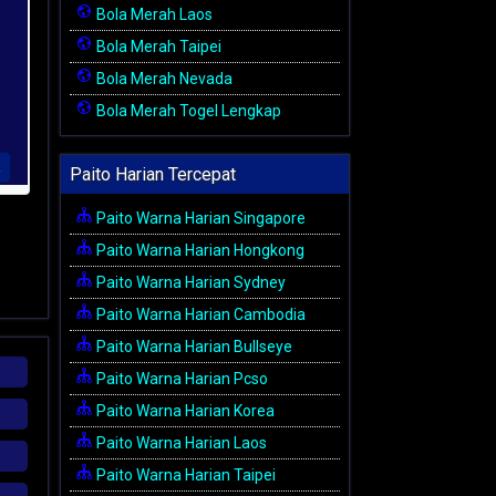
Bola Merah Laos
Bola Merah Taipei
Bola Merah Nevada
Bola Merah Togel Lengkap
a
Paito Harian Tercepat
Paito Warna Harian Singapore
Paito Warna Harian Hongkong
Paito Warna Harian Sydney
Paito Warna Harian Cambodia
Paito Warna Harian Bullseye
Paito Warna Harian Pcso
Paito Warna Harian Korea
Paito Warna Harian Laos
Paito Warna Harian Taipei