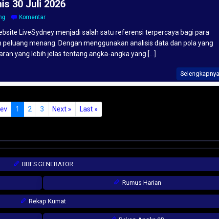
s 30 Juli 2026
ng
Komentar
bsite LiveSydney menjadi salah satu referensi terpercaya bagi para
 peluang menang. Dengan menggunakan analisis data dan pola yang
ran yang lebih jelas tentang angka-angka yang [...]
Selengkapny
rev
1
2
3
Next »
Last »
BBFS GENERATOR
Rumus Harian
Rekap Kumat