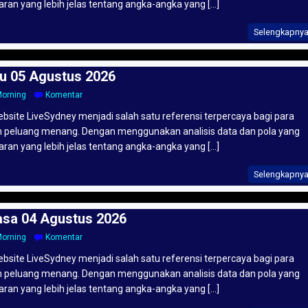
ran yang lebih jelas tentang angka-angka yang [...]
Selengkapny
u 05 Agustus 2026
Morning
Komentar
bsite LiveSydney menjadi salah satu referensi terpercaya bagi para
 peluang menang. Dengan menggunakan analisis data dan pola yang
ran yang lebih jelas tentang angka-angka yang [...]
Selengkapny
asa 04 Agustus 2026
Morning
Komentar
bsite LiveSydney menjadi salah satu referensi terpercaya bagi para
 peluang menang. Dengan menggunakan analisis data dan pola yang
ran yang lebih jelas tentang angka-angka yang [...]