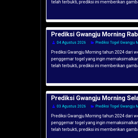
telah terbukti, prediksi ini memberikan gamba
Prediksi Gwangju Morning Rab
04 Agustus 2026
Prediksi Togel Gwangju 
Prediksi Gwangju Morning tahun 2024 dari we
penggemar togel yang ingin memaksimalkan
telah terbukti, prediksi ini memberikan gamba
Prediksi Gwangju Morning Sel
03 Agustus 2026
Prediksi Togel Gwangju 
Prediksi Gwangju Morning tahun 2024 dari we
penggemar togel yang ingin memaksimalkan
telah terbukti, prediksi ini memberikan gamba