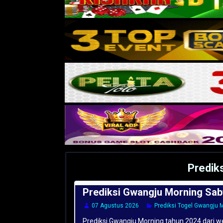
Predik
Prediksi Gwangju Morning Sab
07 Agustus 2026
Prediksi Togel Gwangju 
Prediksi Gwangju Morning tahun 2024 dari we