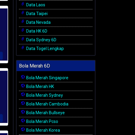
Data Laos
Data Taipei
Data Nevada
Data HK 6D
Data Sydney 6D
Data Togel Lengkap
a
Bola Merah 6D
Bola Merah Singapore
Bola Merah HK
Bola Merah Sydney
Bola Merah Cambodia
Bola Merah Bullseye
a
Bola Merah Pcso
Bola Merah Korea