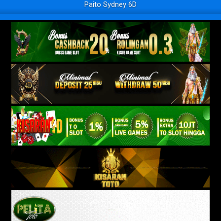
Paito Sydney 6D