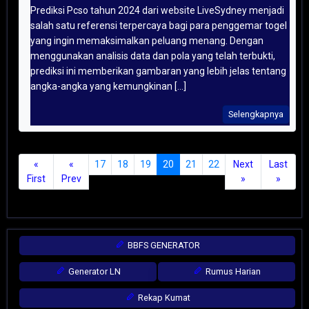
Prediksi Pcso tahun 2024 dari website LiveSydney menjadi
salah satu referensi terpercaya bagi para penggemar togel
yang ingin memaksimalkan peluang menang. Dengan
menggunakan analisis data dan pola yang telah terbukti,
prediksi ini memberikan gambaran yang lebih jelas tentang
angka-angka yang kemungkinan [...]
Selengkapnya
«
«
17
18
19
20
21
22
Next
Last
First
Prev
»
»
BBFS GENERATOR
Generator LN
Rumus Harian
Rekap Kumat