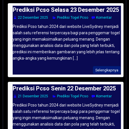
Prediksi Pcso Selasa 23 Desember 2025
22 Desember 2025
Prediksi Togel Pcso
Komentar
Prediksi Pcso tahun 2024 dari website LiveSydney menjadi
salah satu referensi terpercaya bagi para penggemar togel
yang ingin memaksimalkan peluang menang. Dengan
menggunakan analisis data dan pola yang telah terbukti,
prediksi ini memberikan gambaran yang lebih jelas tentang
angka-angka yang kemungkinan [...]
Selengkapnya
Prediksi Pcso Senin 22 Desember 2025
21 Desember 2025
Prediksi Togel Pcso
Komentar
Prediksi Pcso tahun 2024 dari website LiveSydney menjadi
salah satu referensi terpercaya bagi para penggemar togel
yang ingin memaksimalkan peluang menang. Dengan
menggunakan analisis data dan pola yang telah terbukti,