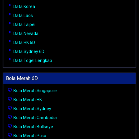
Data Korea
Data Laos
Data Taipei
Data Nevada
Data HK 6D
Data Sydney 6D
Data Togel Lengkap
Bola Merah 6D
Bola Merah Singapore
Bola Merah HK
Bola Merah Sydney
Bola Merah Cambodia
Bola Merah Bullseye
Bola Merah Pcso