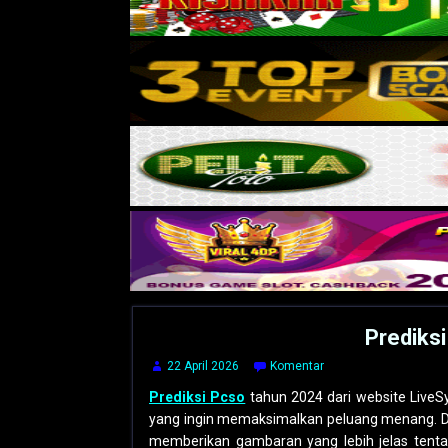
Prediksi
22 April 2026
Komentar
Prediksi Pcso
tahun 2024 dari website LiveS
yang ingin memaksimalkan peluang menang. Den
memberikan gambaran yang lebih jelas tent