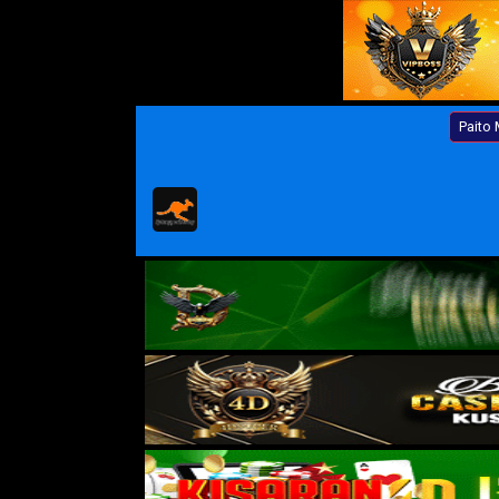
Paito