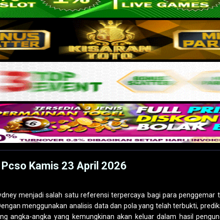
 Pcso Kamis 23 April 2026
ydney menjadi salah satu referensi terpercaya bagi para penggemar t
gan menggunakan analisis data dan pola yang telah terbukti, prediksi
ang angka-angka yang kemungkinan akan keluar dalam hasil pengun