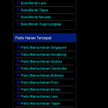
Bola Merah Laos
Bola Merah Taipei
Bola Merah Nevada
Bola Merah Togel Lengkap
Paito Harian Tercepat
Paito Warna Harian Singapore
Paito Warna Harian Hongkong
Paito Warna Harian Sydney
Paito Warna Harian Cambodia
Paito Warna Harian Bullseye
Paito Warna Harian Pcso
Paito Warna Harian Korea
Paito Warna Harian Laos
Paito Warna Harian Taipei