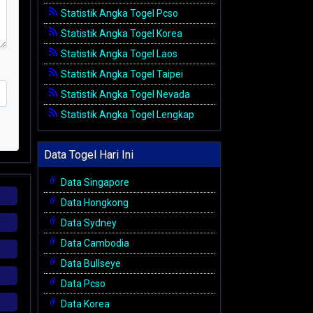
Statistik Angka Togel Pcso
Statistik Angka Togel Korea
Statistik Angka Togel Laos
Statistik Angka Togel Taipei
Statistik Angka Togel Nevada
Statistik Angka Togel Lengkap
Data Togel Hari Ini
Data Singapore
Data Hongkong
Data Sydney
Data Cambodia
Data Bullseye
Data Pcso
Data Korea