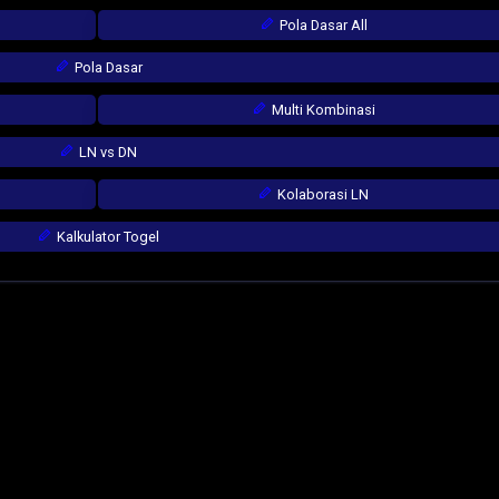
Pola Dasar All
Pola Dasar
Multi Kombinasi
LN vs DN
Kolaborasi LN
Kalkulator Togel