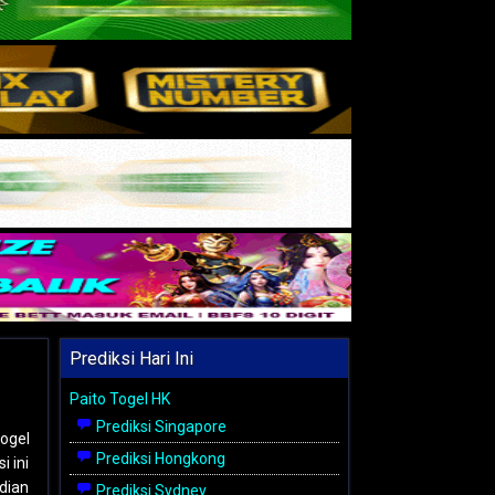
Prediksi Hari Ini
Paito Togel HK
Prediksi Singapore
ogel
Prediksi Hongkong
 ini
dian
Prediksi Sydney