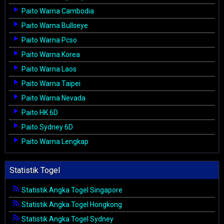
Paito Warna Cambodia
Paito Warna Bullseye
Paito Warna Pcso
Paito Warna Korea
Paito Warna Laos
Paito Warna Taipei
Paito Warna Nevada
Paito HK 6D
Paito Sydney 6D
Paito Warna Lengkap
Statistik Togel
Statistik Angka Togel Singapore
Statistik Angka Togel Hongkong
Statistik Angka Togel Sydney