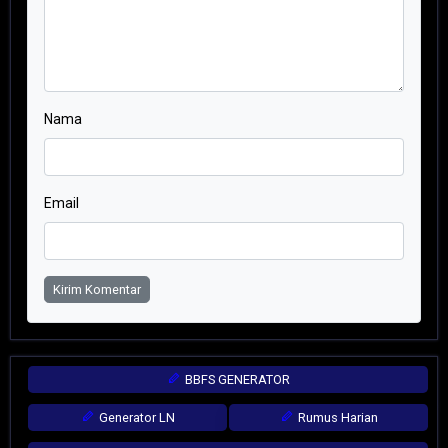
Nama
Email
Kirim Komentar
BBFS GENERATOR
Generator LN
Rumus Harian