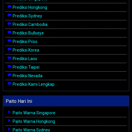
Prediksi Hongkong
Prediksi Sydney
Prediksi Cambodia
Prediksi Bullseye
Prediksi Pcso
Prediksi Korea
Prediksi Laos
Prediksi Taipei
Prediksi Nevada
Prediksi Kami Lengkap
Paito Hari Ini
Paito Warna Singapore
Paito Warna Hongkong
Paito Warna Sydney