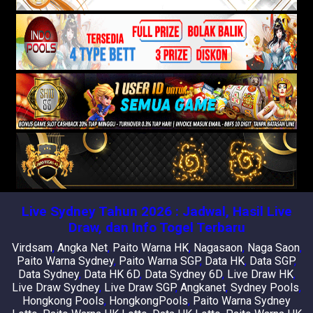
Live Sydney Tahun 2026 : Jadwal, Hasil Live
Draw, dan Info Togel Terbaru
Virdsam
,
Angka Net
,
Paito Warna HK
,
Nagasaon
,
Naga Saon
,
Paito Warna Sydney
,
Paito Warna SGP
,
Data HK
,
Data SGP
,
Data Sydney
,
Data HK 6D
,
Data Sydney 6D
,
Live Draw HK
,
Live Draw Sydney
,
Live Draw SGP
,
Angkanet
,
Sydney Pools
,
Hongkong Pools
,
HongkongPools
,
Paito Warna Sydney