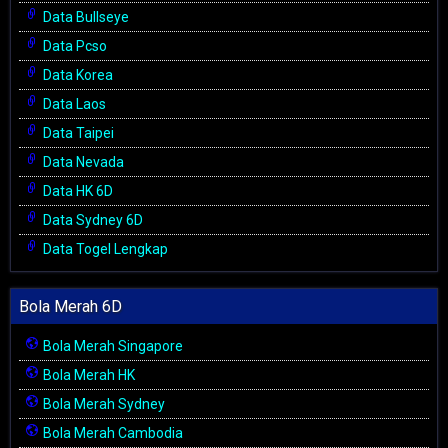
Data Bullseye
Data Pcso
Data Korea
Data Laos
Data Taipei
Data Nevada
Data HK 6D
Data Sydney 6D
Data Togel Lengkap
Bola Merah 6D
Bola Merah Singapore
Bola Merah HK
Bola Merah Sydney
Bola Merah Cambodia