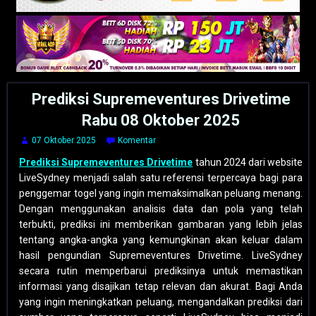
Prediksi Supremeventures Drivetime
Rabu 08 Oktober 2025
07 Oktober 2025
Komentar
Prediksi Supremeventures Drivetime
tahun 2024 dari website
LiveSydney menjadi salah satu referensi terpercaya bagi para
penggemar togel yang ingin memaksimalkan peluang menang.
Dengan menggunakan analisis data dan pola yang telah
terbukti, prediksi ini memberikan gambaran yang lebih jelas
tentang angka-angka yang kemungkinan akan keluar dalam
hasil pengundian Supremeventures Drivetime. LiveSydney
secara rutin memperbarui prediksinya untuk memastikan
informasi yang disajikan tetap relevan dan akurat. Bagi Anda
yang ingin meningkatkan peluang, mengandalkan prediksi dari