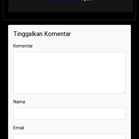
Tinggalkan Komentar
Komentar
Nama
Email