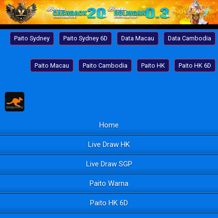
Paito Sydney
Paito Sydney 6D
Data Macau
Data Cambodia
Paito Macau
Paito Cambodia
Paito HK
Paito HK 6D
Home
Live Draw HK
Live Draw SGP
Paito Warna
Paito HK 6D