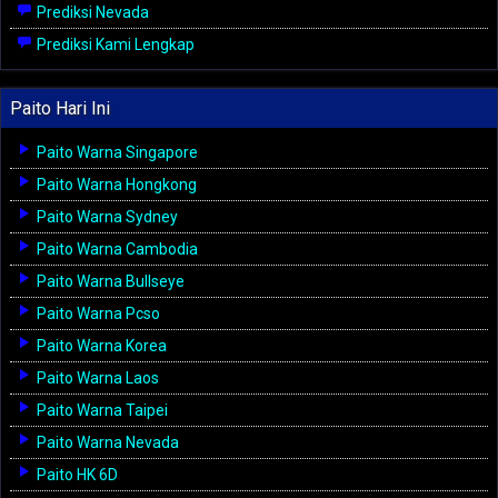
Prediksi Nevada
Prediksi Kami Lengkap
Paito Hari Ini
Paito Warna Singapore
Paito Warna Hongkong
Paito Warna Sydney
Paito Warna Cambodia
Paito Warna Bullseye
Paito Warna Pcso
Paito Warna Korea
Paito Warna Laos
Paito Warna Taipei
Paito Warna Nevada
Paito HK 6D