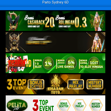
Paito Sydney 6D