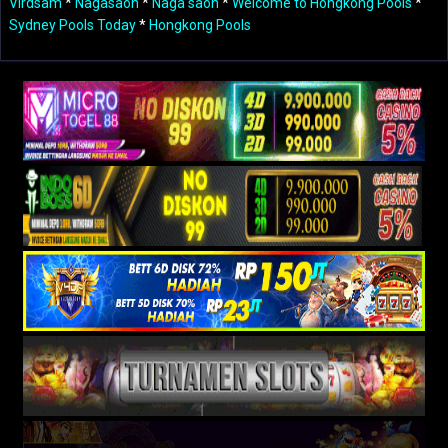
Virdsam
*
Nagasaon
*
Naga saon
*
Welcome to Hongkong Pools
*
Sydney Pools Today
*
Hongkong Pools