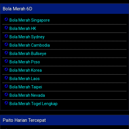
Bola Merah 6D
Bola Merah Singapore
Bola Merah HK
Bola Merah Sydney
Bola Merah Cambodia
Bola Merah Bullseye
Bola Merah Pcso
Bola Merah Korea
Bola Merah Laos
Bola Merah Taipei
Bola Merah Nevada
Bola Merah Togel Lengkap
Paito Harian Tercepat