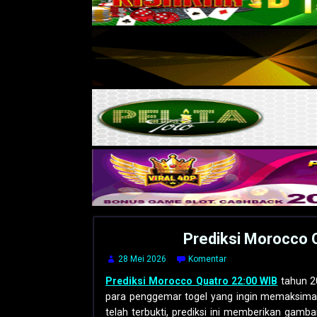
Prediksi Morocco 
28 Mei 2026
Komentar
Prediksi Morocco Quatro 22:00 WIB
tahun 20
para penggemar togel yang ingin memaksima
telah terbukti, prediksi ini memberikan gamb