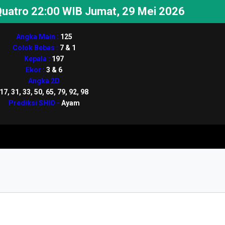
Quatro 22:00 WIB Jumat, 29 Mei 2026
Angka Main :
125
Colok Bebas :
7 & 1
Kepala :
197
Ekor :
3 & 6
Angka 2D
17, 31, 33, 50, 65, 79, 92, 98
Prediksi SHIO -
Ayam