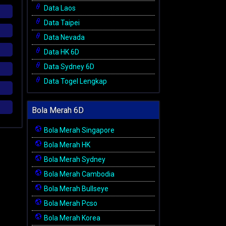
Data Laos
Data Taipei
Data Nevada
Data HK 6D
Data Sydney 6D
Data Togel Lengkap
Bola Merah 6D
Bola Merah Singapore
Bola Merah HK
Bola Merah Sydney
Bola Merah Cambodia
Bola Merah Bullseye
Bola Merah Pcso
Bola Merah Korea