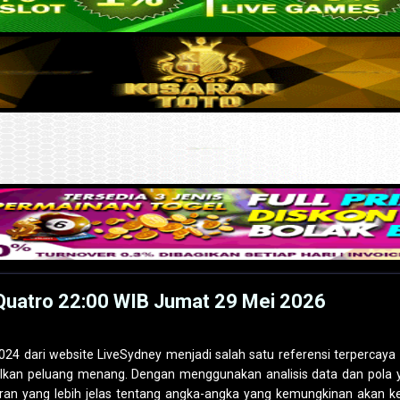
Quatro 22:00 WIB Jumat 29 Mei 2026
24 dari website LiveSydney menjadi salah satu referensi terpercaya 
lkan peluang menang. Dengan menggunakan analisis data dan pola 
aran yang lebih jelas tentang angka-angka yang kemungkinan akan ke