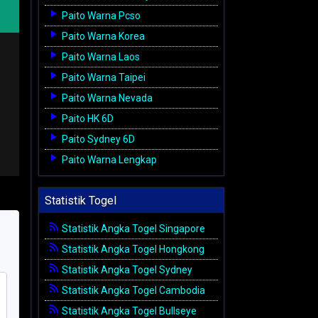
Paito Warna Pcso
Paito Warna Korea
Paito Warna Laos
Paito Warna Taipei
Paito Warna Nevada
Paito HK 6D
Paito Sydney 6D
Paito Warna Lengkap
Statistik Togel
Statistik Angka Togel Singapore
Statistik Angka Togel Hongkong
Statistik Angka Togel Sydney
Statistik Angka Togel Cambodia
Statistik Angka Togel Bullseye