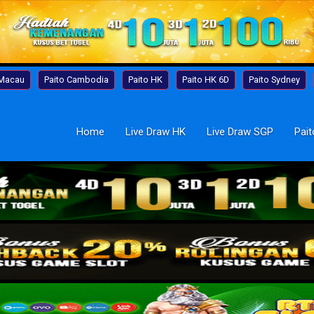
 Macau
Paito Cambodia
Paito HK
Paito HK 6D
Paito Sydney
Home
Live Draw HK
Live Draw SGP
Pai