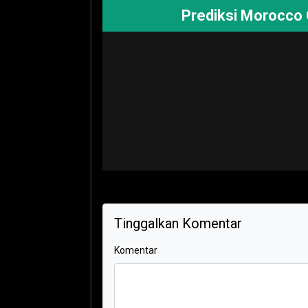
Prediksi Morocco 
Tinggalkan Komentar
Komentar