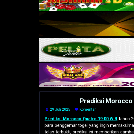
Prediksi Morocco 
29 Juli 2025
Komentar
Prediksi Morocco Quatro 19:00 WIB
tahun 20
para penggemar togel yang ingin memaksima
telah terbukti, prediksi ini memberikan gamb