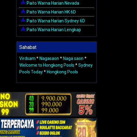
Paito Warna Harian Nevada
Paito Warna Harian HK 6D
Paito Warna Harian Sydney 6D
Paito Warna Harian Lengkap
Sahabat
Virdsam
*
Nagasaon
*
Naga saon
*
Welcome to Hongkong Pools
*
Sydney
Pools Today
*
Hongkong Pools