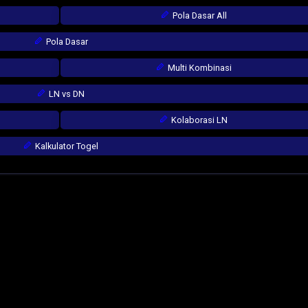
Pola Dasar All
Pola Dasar
Multi Kombinasi
LN vs DN
Kolaborasi LN
Kalkulator Togel