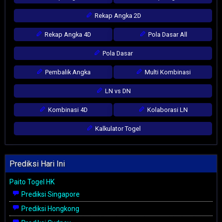
Rekap Angka 2D
Rekap Angka 4D
Pola Dasar All
Pola Dasar
Pembalik Angka
Multi Kombinasi
LN vs DN
Kombinasi 4D
Kolaborasi LN
Kalkulator Togel
Prediksi Hari Ini
Paito Togel HK
Prediksi Singapore
Prediksi Hongkong