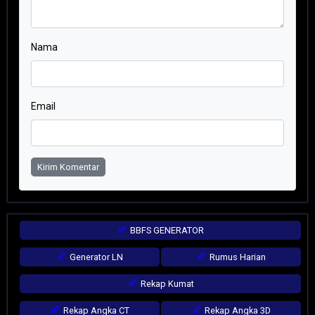
Nama
Email
Kirim Komentar
BBFS GENERATOR
Generator LN
Rumus Harian
Rekap Kumat
Rekap Angka CT
Rekap Angka 3D