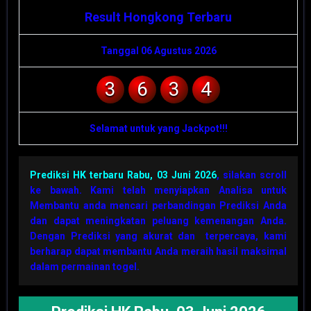
Result Hongkong Terbaru
Tanggal 06 Agustus 2026
3
6
3
4
Selamat untuk yang Jackpot!!!
Prediksi HK terbaru Rabu, 03 Juni 2026
, silakan scroll
ke bawah. Kami telah menyiapkan Analisa untuk
Membantu anda mencari perbandingan Prediksi Anda
dan dapat meningkatan peluang kemenangan Anda.
Dengan Prediksi yang akurat dan terpercaya, kami
berharap dapat membantu Anda meraih hasil maksimal
dalam permainan togel.