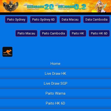
Paito Sydney
Paito Sydney 6D
Data Macau
Data Cambodia
Paito Macau
Paito Cambodia
Paito HK
Paito HK 6D
Home
Live Draw HK
Live Draw SGP
Paito Warna
Paito HK 6D