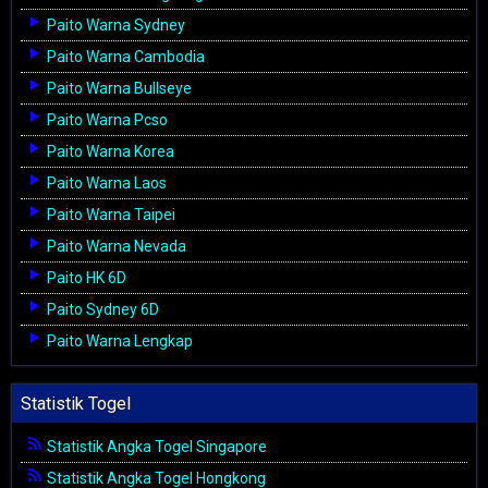
Paito Warna Sydney
Paito Warna Cambodia
Paito Warna Bullseye
Paito Warna Pcso
Paito Warna Korea
Paito Warna Laos
Paito Warna Taipei
Paito Warna Nevada
Paito HK 6D
Paito Sydney 6D
Paito Warna Lengkap
Statistik Togel
Statistik Angka Togel Singapore
Statistik Angka Togel Hongkong