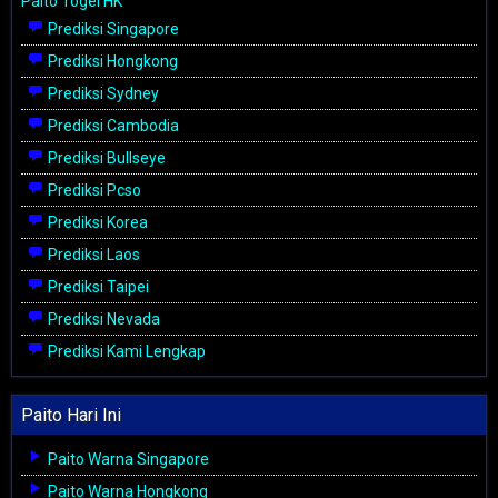
Paito Togel HK
Prediksi Singapore
Prediksi Hongkong
Prediksi Sydney
Prediksi Cambodia
Prediksi Bullseye
Prediksi Pcso
Prediksi Korea
Prediksi Laos
Prediksi Taipei
Prediksi Nevada
Prediksi Kami Lengkap
Paito Hari Ini
Paito Warna Singapore
Paito Warna Hongkong