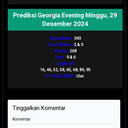
Prediksi Georgia Evening Minggu, 29
Desember 2024
Angka Main :
093
Colok Bebas :
2 & 0
Kepala :
268
Ekor :
9 & 6
Angka 2D
16, 46, 52, 58, 65, 68, 89, 95
Prediksi SHIO -
Ular
Tinggalkan Komentar
Komentar