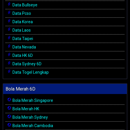
Data Bullseye
Data Pcso
Data Korea
Data Laos
Data Taipei
Data Nevada
Data HK 6D
Data Sydney 6D
Data Togel Lengkap
Bola Merah 6D
Bola Merah Singapore
Bola Merah HK
Bola Merah Sydney
Bola Merah Cambodia