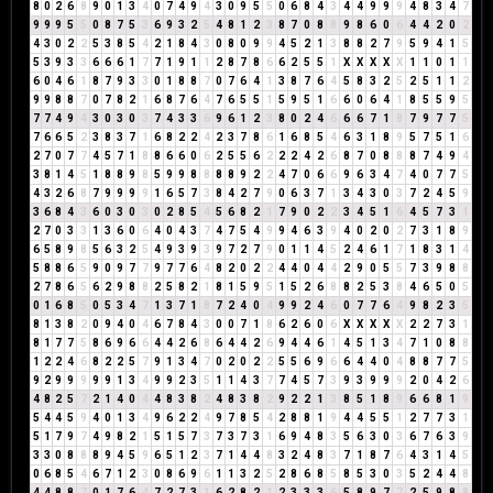
8
0
2
6
8
9
0
1
3
4
0
7
4
9
4
3
0
9
5
5
0
6
8
4
3
4
4
9
9
9
4
8
3
4
7
9
9
9
5
5
0
8
7
5
3
6
9
3
2
5
4
8
1
2
3
8
7
0
8
8
9
8
6
0
6
4
4
2
0
2
4
3
0
2
2
5
3
8
5
4
2
1
8
4
3
0
8
0
9
9
4
5
2
1
3
8
8
2
7
9
5
9
4
1
5
5
3
9
3
3
6
6
6
1
7
7
1
9
1
1
2
8
7
8
6
6
2
5
5
1
X
X
X
X
X
1
1
0
1
1
6
0
4
6
1
8
7
9
3
3
0
1
8
8
7
0
7
6
4
1
3
8
7
6
4
5
8
3
2
5
2
5
1
1
2
9
9
8
8
7
0
7
8
2
1
6
8
7
6
4
7
6
5
5
1
5
9
5
1
6
6
0
6
4
1
8
5
5
9
5
7
7
4
9
4
3
0
3
0
3
7
4
3
3
6
9
6
1
2
3
8
0
2
4
6
6
6
7
1
8
7
9
7
7
5
7
6
6
5
2
3
8
3
7
1
6
8
2
2
4
2
3
7
8
6
1
6
8
5
4
6
3
1
8
9
5
7
5
1
6
2
7
0
7
7
4
5
7
1
8
8
6
6
0
6
2
5
5
6
2
2
2
4
2
6
8
7
0
8
8
8
7
4
9
4
3
8
1
4
5
1
8
8
9
8
5
9
9
8
8
8
8
9
2
2
4
7
0
6
6
9
6
3
4
7
4
0
7
7
5
4
3
2
6
8
7
9
9
9
9
1
6
5
7
3
8
4
2
7
9
0
6
3
7
1
3
4
3
0
3
7
2
4
5
9
3
6
8
4
3
6
0
3
0
3
0
2
8
5
4
5
6
8
2
1
7
9
0
2
2
3
4
5
1
6
4
5
7
3
1
2
7
0
3
3
1
3
6
0
6
4
0
4
3
7
4
7
5
4
9
9
4
6
3
9
4
0
2
0
2
7
3
1
8
9
6
5
8
9
8
5
6
3
2
5
4
9
3
9
3
9
7
2
7
9
0
1
1
4
5
2
4
6
1
7
1
8
3
1
4
5
8
8
6
5
9
0
9
7
7
9
7
7
6
4
8
2
0
2
2
4
4
0
4
4
2
9
0
5
5
7
3
9
8
8
2
7
8
6
5
6
2
9
8
8
2
5
8
2
1
8
1
5
9
5
1
5
2
6
8
8
2
5
3
8
4
6
5
0
5
0
1
6
8
5
0
5
3
4
7
1
3
7
1
8
7
2
4
0
4
9
9
2
4
6
0
7
7
6
4
9
8
2
3
5
8
1
3
8
2
0
9
4
0
4
6
7
8
4
3
0
0
7
1
8
6
2
6
0
6
X
X
X
X
X
2
2
7
3
1
8
1
7
7
5
8
6
9
6
6
4
4
2
6
8
6
4
4
2
6
9
4
4
6
1
4
5
1
3
4
7
1
0
8
8
1
2
2
4
6
8
2
2
5
7
9
1
3
4
7
0
2
0
2
2
5
5
6
9
6
6
4
4
0
4
8
8
7
7
5
9
2
9
9
9
9
9
1
3
4
9
9
2
3
5
1
1
4
3
7
7
4
5
7
3
9
3
9
9
9
2
0
4
2
6
4
8
2
5
7
2
1
4
0
4
4
8
3
8
2
4
8
3
8
2
9
2
2
1
3
8
5
1
8
9
6
6
8
1
9
5
4
4
5
9
4
0
1
3
4
9
6
2
2
4
9
7
8
5
4
2
8
8
1
9
4
4
5
5
1
2
7
7
3
1
5
1
7
9
7
4
9
8
2
1
5
1
5
7
3
7
3
7
3
1
6
9
4
8
3
5
6
3
0
3
6
7
6
3
9
3
3
0
8
8
8
9
4
5
9
6
5
1
2
3
7
1
4
4
8
3
2
4
8
3
7
1
8
7
6
4
3
1
4
5
0
6
8
5
4
6
7
1
2
3
0
8
6
9
6
1
1
3
2
5
2
8
6
8
5
8
5
3
0
3
5
2
4
4
8
4
4
8
8
7
0
1
7
6
4
7
2
7
3
1
6
2
8
2
1
2
3
3
3
6
5
8
9
7
7
2
5
9
8
8