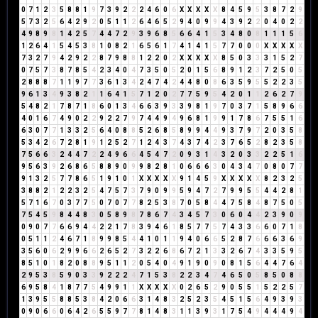
0
7
1
2
3
5
8
8
1
9
7
3
9
2
2
2
4
6
0
6
X
X
X
X
X
8
4
5
9
5
3
8
7
2
9
5
7
3
2
5
6
4
2
9
2
0
5
1
1
2
6
4
6
5
2
9
4
0
9
9
4
3
9
2
2
0
4
0
2
2
4
9
8
9
8
1
4
2
5
7
4
4
7
2
9
3
9
6
8
5
6
6
4
1
5
3
4
8
0
8
1
1
1
5
6
1
2
6
4
1
5
4
5
3
8
1
0
8
2
1
6
5
6
1
7
4
1
4
1
5
7
7
0
0
0
X
X
X
X
X
7
3
2
7
9
4
2
9
2
2
8
7
9
8
8
1
2
2
0
2
X
X
X
X
X
8
5
0
3
3
3
1
5
2
7
0
7
5
7
3
8
7
8
5
4
2
3
4
0
4
7
3
5
0
5
2
0
1
5
6
8
9
1
2
3
7
2
5
0
5
2
8
8
8
7
1
1
9
7
7
3
6
1
3
4
2
4
7
4
2
4
4
8
0
8
6
3
5
9
5
5
2
2
3
5
9
6
1
3
4
9
3
8
2
1
1
6
4
1
5
7
1
2
0
2
7
7
5
9
5
4
2
0
1
1
2
6
2
7
9
5
4
8
2
1
7
8
7
1
8
6
0
1
3
4
6
6
3
9
3
3
9
8
1
9
7
0
3
7
1
5
8
9
6
6
4
0
1
6
7
4
9
0
2
2
9
2
2
7
9
7
4
4
9
4
9
6
8
1
9
9
1
7
8
6
7
5
5
1
6
6
3
0
7
7
1
3
3
2
5
6
4
0
8
8
5
2
6
8
5
8
9
9
4
4
9
3
7
9
7
2
0
3
5
8
5
3
4
2
6
7
2
8
1
9
1
2
5
2
7
1
2
4
3
7
4
3
7
4
2
3
7
6
5
2
8
2
3
5
8
7
5
6
6
3
2
4
4
7
2
2
4
9
6
6
4
5
4
7
2
0
9
3
1
4
3
2
0
3
3
2
2
5
1
6
9
5
6
3
9
2
6
8
6
5
8
8
9
0
9
9
8
2
8
1
0
6
6
6
3
0
4
3
4
7
0
8
0
7
7
9
1
3
2
5
7
7
8
6
5
1
9
1
0
1
X
X
X
X
X
9
1
4
5
9
X
X
X
X
X
8
2
3
2
5
3
8
8
2
1
2
2
3
2
5
4
7
5
7
3
7
9
0
9
9
5
9
4
7
2
7
9
9
5
5
4
4
2
8
1
5
7
1
6
7
0
3
7
7
5
0
7
0
7
7
8
2
5
3
8
7
0
5
8
4
4
7
5
8
4
8
7
5
0
5
7
5
4
5
9
8
4
4
8
3
0
5
8
9
8
7
8
6
7
4
3
4
5
7
3
0
6
0
4
4
2
3
9
0
9
0
9
0
7
7
6
6
9
4
4
2
2
1
7
8
3
9
4
6
1
8
5
7
7
5
7
4
3
3
6
6
0
7
1
8
0
5
1
1
2
4
6
7
1
8
9
9
8
5
4
4
1
0
1
1
9
4
0
6
6
5
2
8
7
6
6
6
3
6
9
3
5
6
0
6
2
9
9
6
6
2
6
5
2
7
3
2
2
6
8
6
7
2
1
3
3
2
6
7
4
3
3
5
9
5
8
5
1
0
1
8
2
0
8
8
9
5
1
1
2
0
5
4
0
4
9
1
9
0
9
0
8
1
5
6
4
4
7
6
4
2
9
5
3
8
5
9
0
3
3
9
2
2
2
4
7
1
5
3
8
2
2
3
4
7
4
6
5
0
5
8
5
0
8
8
6
9
5
8
4
1
8
7
7
5
4
9
9
1
1
X
X
X
X
X
0
2
6
5
2
9
0
5
5
1
5
2
2
5
7
1
3
9
5
5
8
8
5
3
8
4
2
0
6
6
3
1
4
8
3
2
5
2
3
5
4
5
1
5
6
4
9
3
9
3
0
9
0
6
6
0
6
4
2
6
5
5
9
7
7
8
1
4
8
3
1
1
3
9
3
1
7
5
4
9
4
4
4
9
4