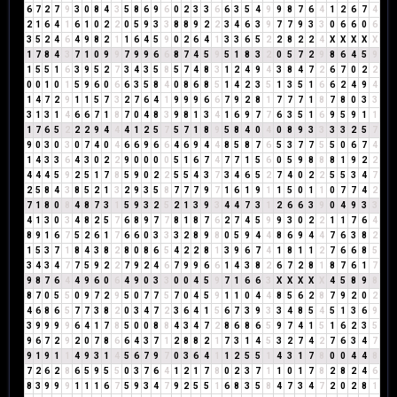
6
7
2
7
9
3
0
8
4
3
5
8
6
9
6
0
2
3
3
6
6
3
5
4
9
9
8
7
6
4
1
2
6
7
4
2
1
6
4
1
6
1
0
2
2
0
5
9
3
3
8
8
9
2
2
3
4
6
3
9
7
7
9
3
3
0
6
6
0
6
3
5
2
4
6
4
9
8
2
1
1
6
4
5
9
0
2
6
4
1
3
3
6
5
2
2
8
2
2
4
X
X
X
X
X
1
7
8
4
3
7
1
0
9
9
7
9
9
6
6
8
7
4
5
9
5
1
8
3
2
0
5
7
2
9
8
6
4
5
9
1
5
5
1
6
3
9
5
2
7
3
4
3
5
8
5
7
4
8
3
1
2
4
9
4
3
8
4
7
2
6
7
0
2
2
0
0
1
0
1
5
9
6
0
6
6
3
5
8
4
0
8
6
8
5
1
4
2
3
5
1
3
5
1
6
6
2
4
9
4
1
4
7
2
9
1
1
5
7
3
2
7
6
4
1
9
9
9
6
6
7
9
2
8
1
7
7
7
1
8
7
8
0
3
3
3
1
3
1
4
6
6
7
1
8
7
0
4
8
3
9
8
1
3
4
1
6
9
7
7
6
3
5
1
6
9
5
9
1
1
1
7
6
5
2
2
2
9
4
4
4
1
2
5
7
5
7
1
8
9
5
8
4
0
4
0
8
9
3
3
3
3
2
5
7
9
0
3
0
3
0
7
4
0
4
6
6
9
6
6
4
6
9
4
4
8
5
8
7
6
5
3
7
7
5
5
0
6
7
4
1
4
3
3
6
4
3
0
2
2
9
0
0
0
0
5
1
6
7
4
7
7
1
5
6
0
5
9
8
8
8
1
9
2
2
4
4
4
5
9
2
5
1
7
8
5
9
0
2
2
5
5
4
3
7
3
4
6
5
2
7
4
0
2
2
5
5
3
4
7
2
5
8
4
3
8
5
2
1
3
2
9
3
5
8
7
7
7
9
7
1
6
1
9
1
1
5
0
1
1
0
7
7
4
2
7
1
8
0
8
4
8
7
3
1
5
9
3
2
5
2
1
3
9
3
4
4
7
3
1
2
6
6
3
9
0
4
9
3
3
4
1
3
0
3
4
8
2
5
7
6
8
9
7
7
8
1
8
7
6
2
7
4
5
9
9
3
0
2
2
1
1
7
6
4
8
9
1
6
7
5
2
6
1
7
6
6
0
3
3
3
2
8
9
8
0
5
9
4
4
8
6
9
4
4
7
6
3
8
2
1
5
3
7
1
8
4
3
8
2
8
0
8
6
5
4
2
2
8
1
3
9
6
7
4
1
8
1
1
2
7
6
6
8
5
3
4
3
4
7
7
5
9
2
2
7
9
2
4
6
7
9
9
6
6
1
4
3
8
2
6
7
2
8
1
8
7
6
1
7
9
8
7
6
4
4
9
6
0
6
4
9
0
3
3
0
0
4
5
9
7
1
6
6
3
X
X
X
X
X
4
5
8
9
8
8
7
0
5
5
0
9
7
2
9
5
0
7
7
5
7
0
4
5
9
1
1
0
4
4
8
5
6
2
8
7
9
2
0
2
4
6
8
6
5
7
7
3
8
2
0
3
4
7
2
3
6
4
1
5
6
7
3
9
3
3
4
8
5
4
5
1
3
6
9
3
9
9
9
9
6
4
1
7
8
5
0
0
8
8
4
3
4
7
2
8
6
8
6
5
9
7
4
1
5
1
6
2
3
5
9
6
7
2
9
2
0
7
8
6
6
4
3
7
1
2
8
8
2
1
7
3
1
4
5
3
2
7
4
2
7
6
3
4
7
9
1
9
1
1
4
9
3
1
4
5
6
7
9
7
0
3
6
4
1
1
2
5
5
1
4
3
1
7
8
0
0
4
4
8
7
2
6
2
8
6
5
9
5
5
0
3
7
6
4
1
2
1
7
8
0
2
3
7
1
1
0
1
7
8
2
8
2
4
6
8
3
9
9
9
1
1
1
6
7
5
9
3
4
7
9
2
5
5
1
6
8
3
5
8
4
7
3
4
7
2
0
2
8
1