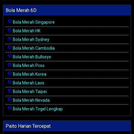
Bola Merah 6D
Bola Merah Singapore
Bola Merah HK
Bola Merah Sydney
Bola Merah Cambodia
Bola Merah Bullseye
Bola Merah Pcso
Bola Merah Korea
Bola Merah Laos
Bola Merah Taipei
Bola Merah Nevada
Bola Merah Togel Lengkap
Paito Harian Tercepat