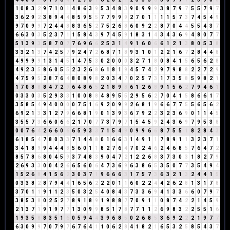
1
0
8
3
2
9
7
1
0
1
4
8
6
3
9
5
3
4
8
3
9
0
9
9
9
3
8
7
9
7
5
5
7
9
7
3
6
2
9
2
3
8
9
4
4
8
5
9
5
5
7
7
9
9
9
2
7
0
1
1
1
1
5
7
3
7
4
5
4
9
9
7
0
9
9
7
2
4
4
8
8
3
6
5
2
7
5
2
6
8
6
0
9
2
2
8
7
0
4
4
5
5
4
3
7
6
6
3
0
3
5
2
3
7
1
1
5
8
4
3
9
7
4
5
9
1
8
3
1
4
3
4
3
6
9
4
8
0
7
7
5
1
3
9
3
5
8
7
0
7
7
6
9
6
6
2
5
3
1
4
9
1
6
0
6
6
1
2
1
3
8
0
5
3
8
3
3
2
1
3
7
4
2
5
7
9
2
4
7
2
6
8
7
1
8
9
3
1
0
1
2
2
1
6
7
2
8
4
4
8
4
9
9
9
9
1
3
1
4
5
1
4
7
5
3
0
2
0
0
0
3
2
7
1
8
0
8
4
1
5
6
5
6
2
8
4
9
2
3
5
8
6
0
5
5
2
3
2
6
8
6
1
8
1
9
4
5
7
4
2
9
7
9
8
8
2
2
7
2
9
4
7
5
9
5
2
8
7
6
4
8
0
8
9
8
2
0
3
4
7
0
2
5
7
3
1
7
3
5
8
5
9
8
2
1
1
7
0
8
8
8
4
7
2
9
6
4
8
6
5
2
1
8
9
8
6
1
2
6
8
9
1
5
6
2
7
9
4
6
1
0
3
3
0
3
5
2
9
3
3
1
0
0
8
8
4
8
9
5
5
2
9
5
6
2
7
0
4
1
5
8
6
6
1
7
3
5
8
5
4
9
4
0
0
0
0
7
5
1
6
9
2
0
9
9
2
6
8
1
9
6
6
7
7
5
5
6
5
6
2
6
9
2
1
3
3
1
2
7
9
6
6
8
1
9
0
1
3
9
3
6
7
9
2
2
3
2
3
6
9
0
1
1
4
5
3
5
5
7
3
6
6
0
6
6
2
1
7
0
7
7
3
7
9
7
1
5
4
5
9
2
4
3
6
9
7
9
5
3
8
0
0
7
6
4
2
6
6
0
6
6
5
9
3
3
7
1
5
4
9
0
9
9
6
6
8
7
5
5
1
8
2
8
4
3
6
1
8
5
4
7
8
0
3
3
7
1
4
4
8
0
1
6
6
3
1
4
9
1
1
7
8
9
1
1
3
2
3
7
1
3
4
1
8
9
9
4
4
4
8
5
6
0
1
1
8
2
7
6
4
7
0
2
4
6
2
4
6
8
5
7
6
4
7
2
8
5
7
8
6
8
0
4
5
9
3
7
4
8
3
9
0
4
7
2
1
2
2
6
8
3
7
3
0
3
1
8
2
7
9
2
6
9
3
3
0
0
4
2
6
6
5
6
0
6
4
7
3
6
9
6
3
8
6
5
3
5
0
7
7
3
5
4
9
4
1
5
2
6
8
4
1
5
6
2
3
0
3
7
1
9
6
6
6
3
1
7
5
7
3
6
3
2
1
3
2
4
4
1
5
0
3
3
8
2
8
7
9
4
4
1
6
5
6
2
2
2
0
1
1
6
0
2
2
4
4
2
6
2
8
1
3
1
7
8
3
7
0
1
1
9
1
1
2
3
5
0
3
2
5
4
0
8
4
3
7
3
3
6
9
4
1
3
3
6
6
0
7
9
7
3
8
5
3
8
0
2
5
2
7
8
9
1
8
9
1
9
8
8
7
7
0
9
1
1
0
8
7
4
2
2
1
4
5
9
2
1
3
7
1
9
1
9
7
7
1
3
0
9
9
8
5
1
7
8
7
7
1
1
2
6
9
8
3
2
2
5
5
1
6
1
9
3
5
8
8
3
5
1
6
0
5
9
4
4
3
9
6
8
5
0
2
6
8
5
3
6
9
2
2
2
1
9
7
7
6
3
0
9
9
7
0
7
9
7
6
7
6
4
1
1
0
6
2
8
4
1
8
2
1
6
5
3
2
5
8
5
4
3
7