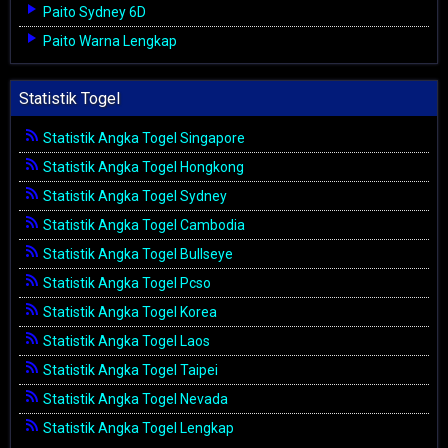
Paito Sydney 6D
Paito Warna Lengkap
Statistik Togel
Statistik Angka Togel Singapore
Statistik Angka Togel Hongkong
Statistik Angka Togel Sydney
Statistik Angka Togel Cambodia
Statistik Angka Togel Bullseye
Statistik Angka Togel Pcso
Statistik Angka Togel Korea
Statistik Angka Togel Laos
Statistik Angka Togel Taipei
Statistik Angka Togel Nevada
Statistik Angka Togel Lengkap