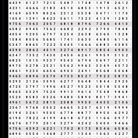
6
4
3
9
3
0
1
2
7
9
7
2
1
5
6
5
4
8
7
6
1
7
4
8
3
1
4
7
8
6
2
6
1
2
3
4
2
3
1
4
4
6
6
6
3
2
1
8
3
2
4
5
1
0
1
6
8
5
3
8
1
9
1
3
4
6
5
2
1
3
4
1
6
9
6
6
5
9
9
9
8
0
2
6
8
2
3
1
2
3
5
5
3
8
2
0
4
7
1
8
1
1
7
0
7
1
0
5
4
9
1
3
9
1
1
8
4
2
3
5
5
6
1
1
2
7
3
2
3
5
4
1
3
9
3
1
2
8
3
2
9
7
5
6
2
7
0
6
3
9
2
0
5
7
3
6
8
1
8
9
8
7
9
6
6
7
2
6
6
3
4
4
1
0
1
6
5
8
2
1
0
9
4
5
9
7
5
6
2
8
6
6
8
2
1
2
2
9
2
2
3
7
9
0
9
7
8
4
8
3
4
0
5
4
9
9
2
0
5
5
6
7
9
7
7
0
2
5
4
9
2
6
3
8
2
6
3
6
0
6
1
3
2
8
1
1
5
8
4
3
8
0
5
6
2
5
6
8
5
4
1
7
4
1
5
5
6
3
0
3
4
6
8
0
8
6
1
1
6
7
5
3
4
7
2
8
8
6
5
2
7
2
2
2
4
5
4
4
5
9
1
6
6
6
3
6
8
8
3
2
4
3
8
5
4
4
3
9
0
9
2
8
6
2
8
4
0
1
9
1
3
2
7
4
2
8
9
1
7
8
5
8
5
4
9
4
9
0
3
3
6
3
4
7
2
7
3
5
2
7
7
4
3
0
3
2
4
5
0
5
6
2
6
1
7
9
9
5
9
5
3
1
5
2
7
6
8
2
5
7
1
0
1
5
6
9
3
3
7
1
9
5
4
3
7
6
7
9
4
4
5
6
9
7
7
2
2
1
1
2
8
9
7
0
7
0
2
7
8
6
2
5
2
1
3
5
5
6
2
8
9
9
6
3
9
3
3
4
9
4
4
5
7
2
9
4
8
6
1
7
9
2
3
0
3
6
6
5
6
2
6
9
0
3
3
2
4
9
1
1
8
5
6
8
5
5
0
6
8
5
9
4
6
5
2
0
8
9
6
6
3
5
7
0
7
4
7
3
3
6
8
5
2
7
9
7
9
2
2
4
5
8
7
5
3
0
2
9
3
3
2
1
2
6
8
3
0
9
5
5
6
2
7
7
5
0
6
4
8
3
1
8
4
4
8
2
9
2
0
2
4
7
2
5
7
3
7
9
7
7
1
9
9
6
6
4
5
2
7
9
9
5
2
3
5
0
0
1
8
9
5
5
4
8
3
8
4
6
5
2
0
3
2
9
2
7
5
2
0
2
9
9
1
3
4
9
6
1
4
5
7
5
4
8
3
9
8
6
8
5
3
5
2
0
2
8
5
8
3
2
0
3
2
6
8
9
4
8
0
8
5
8
9
0
9
8
3
1
7
8
3
9
4
1
5
4
9
6
1
7
5
6
7
2
9
3
8
1
5
6
2
0
8
8
7
9
9
5
0
5
4
4
3
5
8
2
1
0
6
6
2
3
6
7
4
9
7
6
8
5
0
5
0
2
2
6
6
6
5
2
5
2
0
7
7
6
3
1
9
1
9
9
9
9
9
0
1
9
4
4
3
2
6
1
7
9
5
0
5
5
6
7
7
8
6
8
8
7
7
5
8
9
5
0
5
6
2
9
2
2
6
1
9
0
9
7
8
2
2
4
4
1
9
9
9
4
6
1
8
9
6
7
2
3
5
1
1
6
6
3
0
9
7
7
5
0
6
7
6
4
0
7
7
9
7
2
0
1
4
5
3
2
7
9
7
4
2
4
2
6
5
4
0
0
0
9
4
6
6
3
9
7
5
6
2
4
3
9
2
2
6
2
2
1
3
1
7
0
2
2
8
1
7
3
1
8
3
4
6
1
6
5
8
6
5
6
8
9
0
9
0
5
5
4
9
1
4
6
8
5
2
7
7
7
5
1
3
4
4
8
1
0
6
3
9
4
2
2
7
9