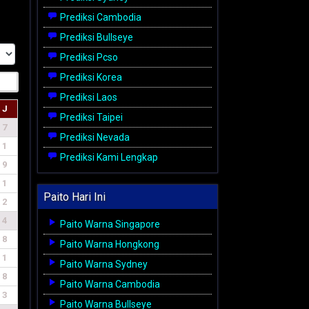
Prediksi Cambodia
Prediksi Bullseye
Prediksi Pcso
Prediksi Korea
Prediksi Laos
J
Prediksi Taipei
7
Prediksi Nevada
1
Prediksi Kami Lengkap
9
1
Paito Hari Ini
2
4
Paito Warna Singapore
8
Paito Warna Hongkong
1
Paito Warna Sydney
8
Paito Warna Cambodia
3
Paito Warna Bullseye