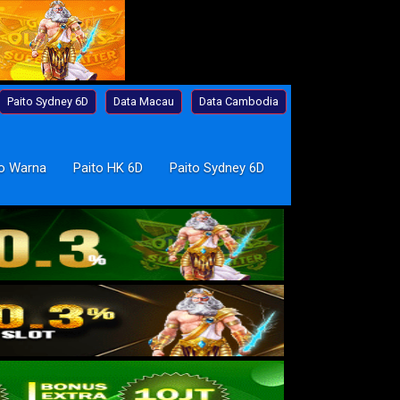
Paito Sydney 6D
Data Macau
Data Cambodia
to Warna
Paito HK 6D
Paito Sydney 6D