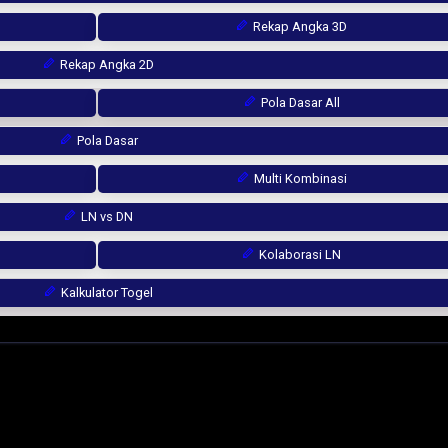
Rekap Angka 3D
Rekap Angka 2D
Pola Dasar All
Pola Dasar
Multi Kombinasi
LN vs DN
Kolaborasi LN
Kalkulator Togel