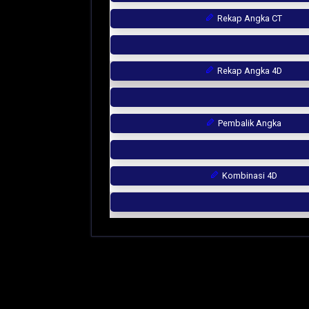
Rekap Angka CT
Rekap Angka 4D
Pembalik Angka
Kombinasi 4D