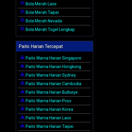
Bola Merah Laos
Bola Merah Taipei
Bola Merah Nevada
Bola Merah Togel Lengkap
Paito Harian Tercepat
Paito Warna Harian Singapore
Paito Warna Harian Hongkong
Paito Warna Harian Sydney
Paito Warna Harian Cambodia
Paito Warna Harian Bullseye
Paito Warna Harian Pcso
Paito Warna Harian Korea
Paito Warna Harian Laos
Paito Warna Harian Taipei