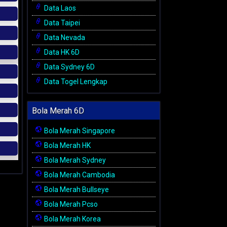
Data Laos
Data Taipei
Data Nevada
Data HK 6D
Data Sydney 6D
Data Togel Lengkap
Bola Merah 6D
Bola Merah Singapore
Bola Merah HK
Bola Merah Sydney
Bola Merah Cambodia
Bola Merah Bullseye
Bola Merah Pcso
Bola Merah Korea