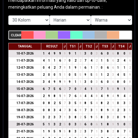
mendapatkan informasi yang valid dan up-to-date,
meningkatkan peluang Anda dalam permainan. :
CLEAR
TANGGAL
RESULT
J
TS1
J
TS2
J
TS3
J
TS4
J
10-07-2026
1
4
9
9
9
9
1
1
3
0
3
6
0
6
8
0
8
11-07-2026
4
1
1
6
7
0
2
2
7
4
2
1
5
6
2
4
6
12-07-2026
0
4
2
7
9
1
9
1
6
1
7
0
6
6
1
1
2
13-07-2026
2
0
0
1
1
0
5
5
9
5
5
1
2
3
4
5
9
14-07-2026
3
4
9
9
9
9
1
1
3
0
3
6
0
6
8
0
8
15-07-2026
6
7
5
6
2
7
0
7
4
1
5
7
1
8
9
1
1
16-07-2026
2
9
8
1
9
7
6
4
4
4
8
4
9
4
9
4
4
17-07-2026
0
8
2
5
7
3
5
8
8
5
4
8
2
1
0
3
3
18-07-2026
0
8
3
4
7
3
6
9
7
3
1
8
9
8
2
3
5
19-07-2026
3
2
3
7
1
3
8
2
5
9
5
8
3
2
0
9
9
20-07-2026
5
1
3
2
5
0
3
3
6
0
6
1
8
9
1
0
1
21-07-2026
1
9
5
9
5
8
3
2
3
7
1
3
8
2
8
7
6