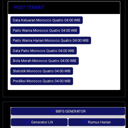
POST TERKAIT
Data Keluaran Morocco Quatro 04:00 WIB
Paito Warna Morocco Quatro 04:00 WIB
Paito Warna Harian Morocco Quatro 04:00 WIB
Data Paito Morocco Quatro 04:00 WIB
Bola Merah Morocco Quatro 04:00 WIB
Statistik Morocco Quatro 04:00 WIB
Prediksi Morocco Quatro 04:00 WIB
BBFS GENERATOR
Generator LN
Rumus Harian