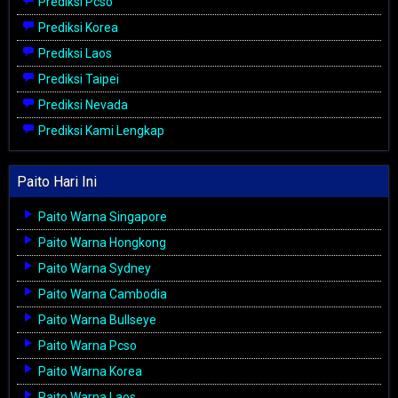
Prediksi Pcso
Prediksi Korea
Prediksi Laos
Prediksi Taipei
Prediksi Nevada
Prediksi Kami Lengkap
Paito Hari Ini
Paito Warna Singapore
Paito Warna Hongkong
Paito Warna Sydney
Paito Warna Cambodia
Paito Warna Bullseye
Paito Warna Pcso
Paito Warna Korea
Paito Warna Laos