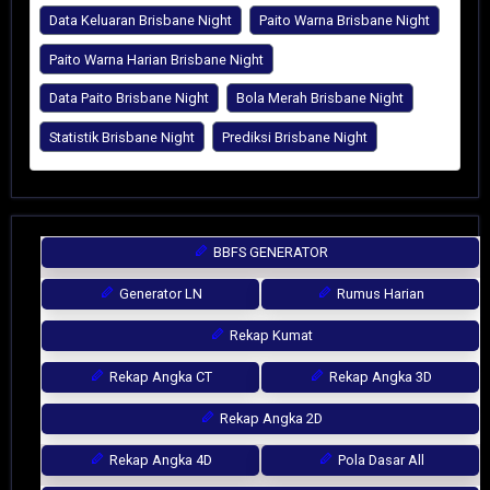
Data Keluaran Brisbane Night
Paito Warna Brisbane Night
Paito Warna Harian Brisbane Night
Data Paito Brisbane Night
Bola Merah Brisbane Night
Statistik Brisbane Night
Prediksi Brisbane Night
BBFS GENERATOR
Generator LN
Rumus Harian
Rekap Kumat
Rekap Angka CT
Rekap Angka 3D
Rekap Angka 2D
Rekap Angka 4D
Pola Dasar All