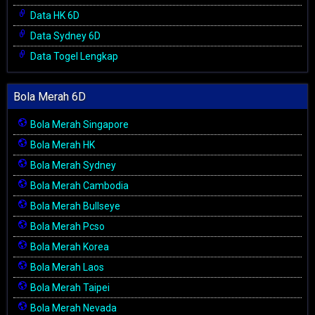
Data HK 6D
Data Sydney 6D
Data Togel Lengkap
Bola Merah 6D
Bola Merah Singapore
Bola Merah HK
Bola Merah Sydney
Bola Merah Cambodia
Bola Merah Bullseye
Bola Merah Pcso
Bola Merah Korea
Bola Merah Laos
Bola Merah Taipei
Bola Merah Nevada