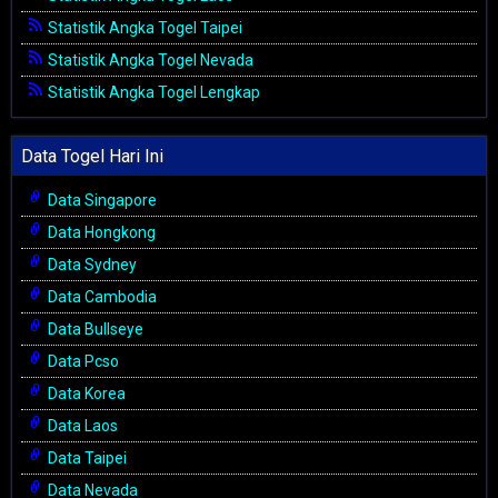
Statistik Angka Togel Taipei
Statistik Angka Togel Nevada
Statistik Angka Togel Lengkap
Data Togel Hari Ini
Data Singapore
Data Hongkong
Data Sydney
Data Cambodia
Data Bullseye
Data Pcso
Data Korea
Data Laos
Data Taipei
Data Nevada