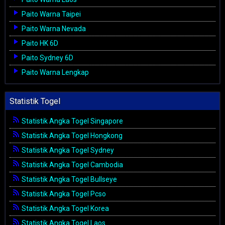
Paito Warna Taipei
Paito Warna Nevada
Paito HK 6D
Paito Sydney 6D
Paito Warna Lengkap
Statistik Togel
Statistik Angka Togel Singapore
Statistik Angka Togel Hongkong
Statistik Angka Togel Sydney
Statistik Angka Togel Cambodia
Statistik Angka Togel Bullseye
Statistik Angka Togel Pcso
Statistik Angka Togel Korea
Statistik Angka Togel Laos