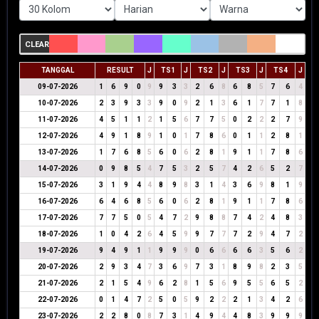
CLEAR
TANGGAL
RESULT
J
TS1
J
TS2
J
TS3
J
TS4
J
09-07-2026
1
6
9
0
9
9
3
3
2
6
8
6
8
5
7
6
4
10-07-2026
2
3
9
3
3
9
0
9
2
1
3
6
1
7
7
1
8
11-07-2026
4
5
1
1
2
1
5
6
7
7
5
0
2
2
2
7
9
12-07-2026
4
9
1
8
9
1
0
1
7
8
6
0
1
1
2
8
1
13-07-2026
1
7
6
8
5
6
0
6
2
8
1
9
1
1
7
8
6
14-07-2026
0
9
8
5
4
7
5
3
2
5
7
4
2
6
5
2
7
15-07-2026
3
1
9
4
4
8
9
8
3
1
4
3
6
9
8
1
9
16-07-2026
6
4
6
8
5
6
0
6
2
8
1
9
1
1
7
8
6
17-07-2026
7
7
5
0
5
4
7
2
9
8
8
7
4
2
4
8
3
18-07-2026
1
0
4
2
6
4
5
9
9
7
7
7
2
9
4
7
2
19-07-2026
9
4
9
1
1
9
9
9
0
6
6
6
6
3
5
6
2
20-07-2026
2
9
3
4
7
3
6
9
7
3
1
8
9
8
2
3
5
21-07-2026
2
1
5
4
9
6
2
8
1
5
6
9
5
5
6
5
2
22-07-2026
0
1
4
7
2
5
0
5
9
2
2
2
1
3
4
2
6
23-07-2026
2
2
8
0
8
7
3
1
4
9
4
4
8
3
9
9
9