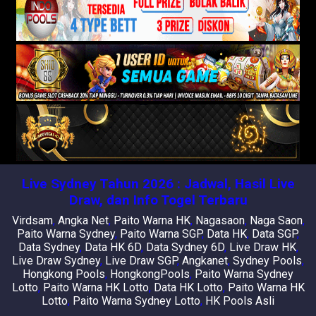
Live Sydney Tahun 2026 : Jadwal, Hasil Live
Draw, dan Info Togel Terbaru
Virdsam
,
Angka Net
,
Paito Warna HK
,
Nagasaon
,
Naga Saon
,
Paito Warna Sydney
,
Paito Warna SGP
,
Data HK
,
Data SGP
,
Data Sydney
,
Data HK 6D
,
Data Sydney 6D
,
Live Draw HK
,
Live Draw Sydney
,
Live Draw SGP
,
Angkanet
,
Sydney Pools
,
Hongkong Pools
,
HongkongPools
,
Paito Warna Sydney
Lotto
,
Paito Warna HK Lotto
,
Data HK Lotto
,
Paito Warna HK
Lotto
,
Paito Warna Sydney Lotto
,
HK Pools Asli