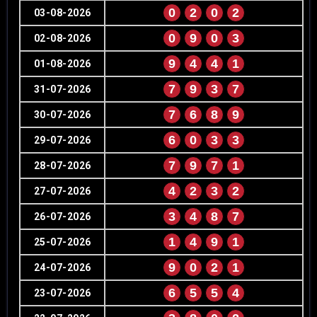
0
2
0
2
03-08-2026
0
9
0
3
02-08-2026
9
4
4
1
01-08-2026
7
9
3
7
31-07-2026
7
6
8
9
30-07-2026
6
0
3
3
29-07-2026
7
9
7
1
28-07-2026
4
2
3
2
27-07-2026
3
4
8
7
26-07-2026
1
4
9
1
25-07-2026
9
0
2
1
24-07-2026
6
5
5
4
23-07-2026