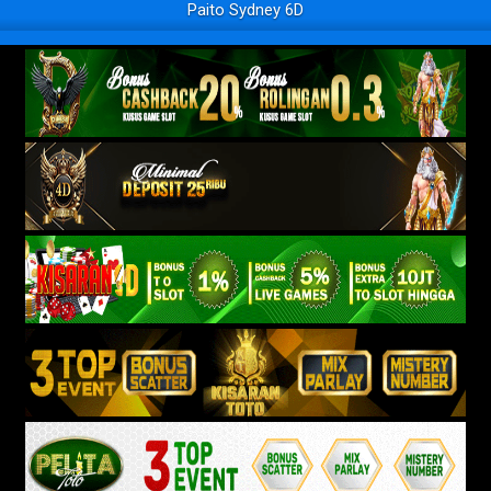
Paito Sydney 6D