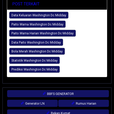
POST TERKAIT
Data Keluaran Washington Dc Midday
Paito Warna Washington Dc Midday
Paito Warna Harian Washington Dc Midday
Data Paito Washington Dc Midday
Bola Merah Washington Dc Midday
Statistik Washington Dc Midday
Prediksi Washington Dc Midday
BBFS GENERATOR
Generator LN
Rumus Harian
Rekap Kumat