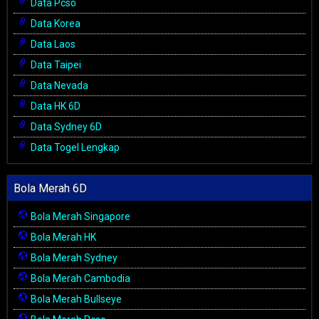
Data Pcso
Data Korea
Data Laos
Data Taipei
Data Nevada
Data HK 6D
Data Sydney 6D
Data Togel Lengkap
Bola Merah 6D
Bola Merah Singapore
Bola Merah HK
Bola Merah Sydney
Bola Merah Cambodia
Bola Merah Bullseye