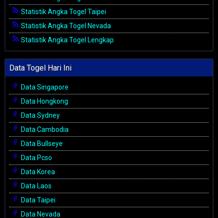
Statistik Angka Togel Taipei
Statistik Angka Togel Nevada
Statistik Angka Togel Lengkap
Data Togel Hari Ini
Data Singapore
Data Hongkong
Data Sydney
Data Cambodia
Data Bullseye
Data Pcso
Data Korea
Data Laos
Data Taipei
Data Nevada