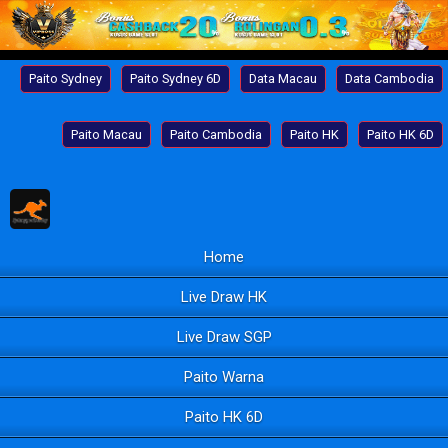
Paito Sydney
Paito Sydney 6D
Data Macau
Data Cambodia
Paito Macau
Paito Cambodia
Paito HK
Paito HK 6D
Home
Live Draw HK
Live Draw SGP
Paito Warna
Paito HK 6D