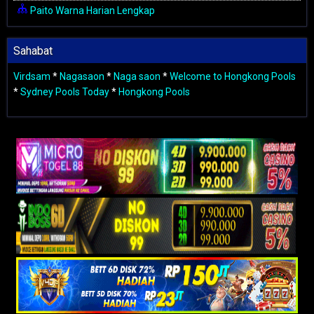
Paito Warna Harian Lengkap
Sahabat
Virdsam
*
Nagasaon
*
Naga saon
*
Welcome to Hongkong Pools
*
Sydney Pools Today
*
Hongkong Pools