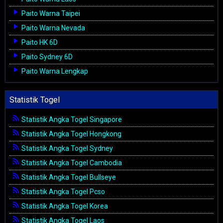
Paito Warna Taipei
Paito Warna Nevada
Paito HK 6D
Paito Sydney 6D
Paito Warna Lengkap
Statistik Togel
Statistik Angka Togel Singapore
Statistik Angka Togel Hongkong
Statistik Angka Togel Sydney
Statistik Angka Togel Cambodia
Statistik Angka Togel Bullseye
Statistik Angka Togel Pcso
Statistik Angka Togel Korea
Statistik Angka Togel Laos