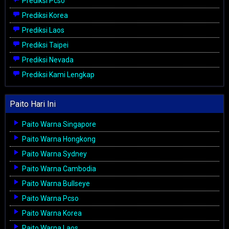
Prediksi Pcso
Prediksi Korea
Prediksi Laos
Prediksi Taipei
Prediksi Nevada
Prediksi Kami Lengkap
Paito Hari Ini
Paito Warna Singapore
Paito Warna Hongkong
Paito Warna Sydney
Paito Warna Cambodia
Paito Warna Bullseye
Paito Warna Pcso
Paito Warna Korea
Paito Warna Laos