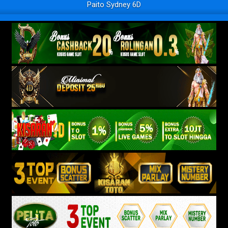
Paito Sydney 6D