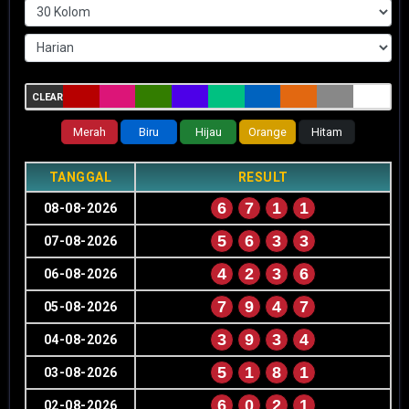
CLEAR
Merah
Biru
Hijau
Orange
Hitam
TANGGAL
RESULT
6
7
1
1
08-08-2026
5
6
3
3
07-08-2026
4
2
3
6
06-08-2026
7
9
4
7
05-08-2026
3
9
3
4
04-08-2026
5
1
8
1
03-08-2026
6
0
2
1
02-08-2026