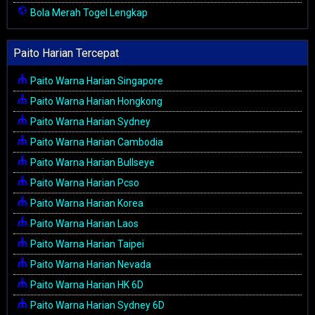
Bola Merah Togel Lengkap
Paito Harian Tercepat
Paito Warna Harian Singapore
Paito Warna Harian Hongkong
Paito Warna Harian Sydney
Paito Warna Harian Cambodia
Paito Warna Harian Bullseye
Paito Warna Harian Pcso
Paito Warna Harian Korea
Paito Warna Harian Laos
Paito Warna Harian Taipei
Paito Warna Harian Nevada
Paito Warna Harian HK 6D
Paito Warna Harian Sydney 6D