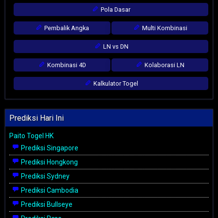
Pola Dasar
Pembalik Angka
Multi Kombinasi
LN vs DN
Kombinasi 4D
Kolaborasi LN
Kalkulator Togel
Prediksi Hari Ini
Paito Togel HK
Prediksi Singapore
Prediksi Hongkong
Prediksi Sydney
Prediksi Cambodia
Prediksi Bullseye