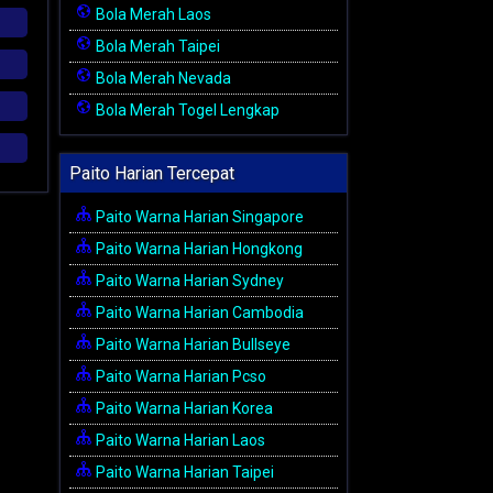
Bola Merah Laos
Bola Merah Taipei
Bola Merah Nevada
Bola Merah Togel Lengkap
Paito Harian Tercepat
Paito Warna Harian Singapore
Paito Warna Harian Hongkong
Paito Warna Harian Sydney
Paito Warna Harian Cambodia
Paito Warna Harian Bullseye
Paito Warna Harian Pcso
Paito Warna Harian Korea
Paito Warna Harian Laos
Paito Warna Harian Taipei