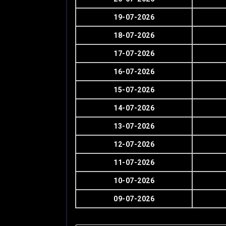
19-07-2026
18-07-2026
17-07-2026
16-07-2026
15-07-2026
14-07-2026
13-07-2026
12-07-2026
11-07-2026
10-07-2026
09-07-2026