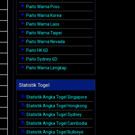
Paito Warna Pcso
Paito Warna Korea
Paito Warna Laos
Paito Warna Taipei
Paito Warna Nevada
Paito HK 6D
Paito Sydney 6D
Paito Warna Lengkap
Statistik Togel
Statistik Angka Togel Singapore
Statistik Angka Togel Hongkong
Statistik Angka Togel Sydney
Statistik Angka Togel Cambodia
Statistik Angka Togel Bullseye