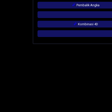
Pembalik Angka
Kombinasi 4D