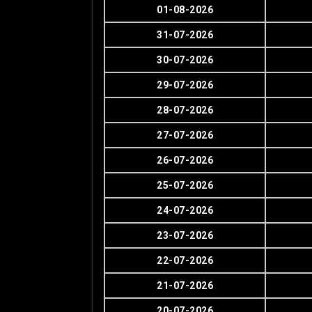
01-08-2026
31-07-2026
30-07-2026
29-07-2026
28-07-2026
27-07-2026
26-07-2026
25-07-2026
24-07-2026
23-07-2026
22-07-2026
21-07-2026
20-07-2026