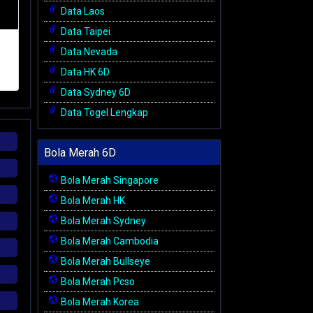
Data Laos
Data Taipei
Data Nevada
Data HK 6D
Data Sydney 6D
Data Togel Lengkap
Bola Merah 6D
Bola Merah Singapore
Bola Merah HK
Bola Merah Sydney
Bola Merah Cambodia
Bola Merah Bullseye
Bola Merah Pcso
Bola Merah Korea