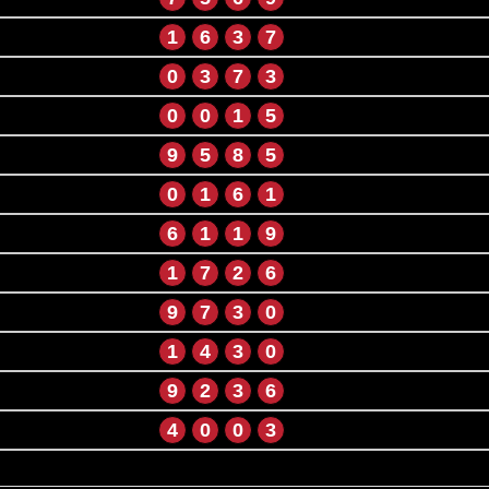
1
6
3
7
0
3
7
3
0
0
1
5
9
5
8
5
0
1
6
1
6
1
1
9
1
7
2
6
9
7
3
0
1
4
3
0
9
2
3
6
4
0
0
3