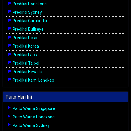
Prediksi Hongkong
Prediksi Sydney
Prediksi Cambodia
Prediksi Bullseye
Prediksi Pcso
Prediksi Korea
Prediksi Laos
Prediksi Taipei
Prediksi Nevada
Prediksi Kami Lengkap
Paito Hari Ini
Paito Warna Singapore
Paito Warna Hongkong
Paito Warna Sydney