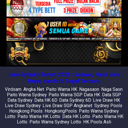
Live Sydney Tahun 2026 : Jadwal, Hasil Live
Draw, dan Info Togel Terbaru
Virdsam
,
Angka Net
,
Paito Warna HK
,
Nagasaon
,
Naga Saon
,
Paito Warna Sydney
,
Paito Warna SGP
,
Data HK
,
Data SGP
,
Data Sydney
,
Data HK 6D
,
Data Sydney 6D
,
Live Draw HK
,
Live Draw Sydney
,
Live Draw SGP
,
Angkanet
,
Sydney Pools
,
Hongkong Pools
,
HongkongPools
,
Paito Warna Sydney
Lotto
,
Paito Warna HK Lotto
,
Data HK Lotto
,
Paito Warna HK
Lotto
,
Paito Warna Sydney Lotto
,
HK Pools Asli