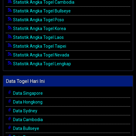
Statistik Angka Togel Cambodia
Statistik Angka Togel Bullseye
Statistik Angka Togel Pcso
Statistik Angka Togel Korea
Statistik Angka Togel Laos
Statistik Angka Togel Taipei
Statistik Angka Togel Nevada
Statistik Angka Togel Lengkap
Data Togel Hari Ini
Data Singapore
Data Hongkong
Data Sydney
Data Cambodia
Data Bullseye