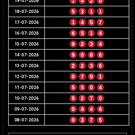
1
4
2
0
19-07-2026
5
3
1
1
18-07-2026
1
4
5
7
17-07-2026
6
5
1
4
16-07-2026
9
2
3
4
15-07-2026
9
0
8
6
14-07-2026
2
2
3
6
13-07-2026
0
7
9
1
12-07-2026
5
5
0
4
11-07-2026
5
2
7
0
10-07-2026
0
4
4
6
09-07-2026
0
3
7
5
08-07-2026