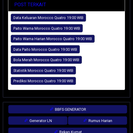
POST TERKAIT
Data Keluaran Morocco Quatro 19:00 WIB
Paito Warna Morocco Quatro 19:00 WIB
Paito Warna Harian Morocco Quatro 19:00 WIB
Data Paito Morocco Quatro 19:00 WIB
Bola Merah Morocco Quatro 19:00 WIB
Statistik Morocco Quatro 19:00 WIB
Prediksi Morocco Quatro 19:00 WIB
BBFS GENERATOR
Generator LN
Rumus Harian
Rekap Kumat