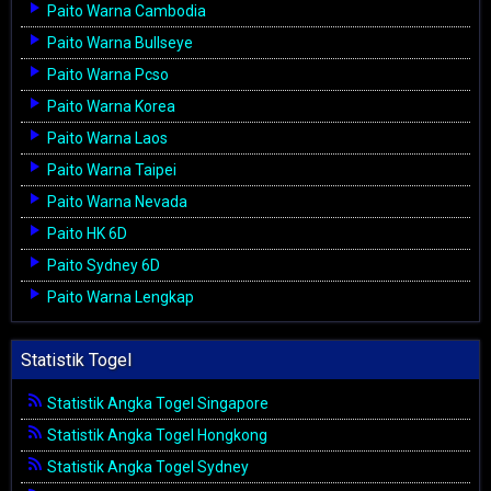
Paito Warna Cambodia
Paito Warna Bullseye
Paito Warna Pcso
Paito Warna Korea
Paito Warna Laos
Paito Warna Taipei
Paito Warna Nevada
Paito HK 6D
Paito Sydney 6D
Paito Warna Lengkap
Statistik Togel
Statistik Angka Togel Singapore
Statistik Angka Togel Hongkong
Statistik Angka Togel Sydney