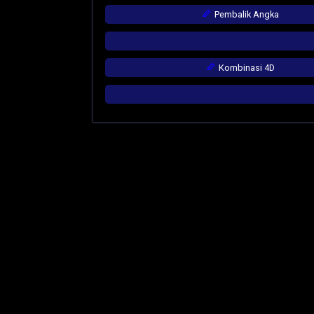
Pembalik Angka
Kombinasi 4D