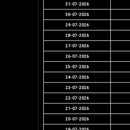
31-07-2026
30-07-2026
29-07-2026
28-07-2026
27-07-2026
26-07-2026
25-07-2026
24-07-2026
23-07-2026
22-07-2026
21-07-2026
20-07-2026
19-07-2026