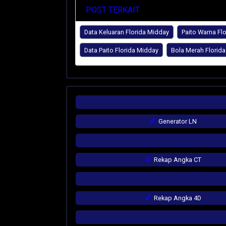
POST TERKAIT
Data Keluaran Florida Midday
Paito Warna Fl
Data Paito Florida Midday
Bola Merah Florid
Generator LN
Rekap Angka CT
Rekap Angka 4D