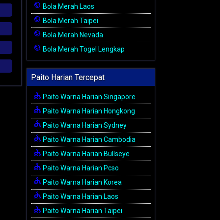
Bola Merah Laos
Bola Merah Taipei
Bola Merah Nevada
Bola Merah Togel Lengkap
Paito Harian Tercepat
Paito Warna Harian Singapore
Paito Warna Harian Hongkong
Paito Warna Harian Sydney
Paito Warna Harian Cambodia
Paito Warna Harian Bullseye
Paito Warna Harian Pcso
Paito Warna Harian Korea
Paito Warna Harian Laos
Paito Warna Harian Taipei