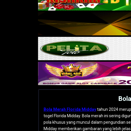
Bola
Bola Merah Florida Midday
tahun 2024 merupa
togel Florida Midday. Bola merah ini sering di
pola khusus yang muncul dalam pengundian seb
Midday memberikan gambaran yang lebih jelas 