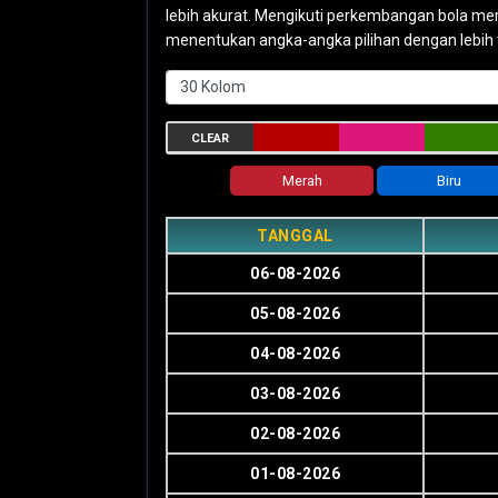
lebih akurat. Mengikuti perkembangan bola m
menentukan angka-angka pilihan dengan lebih 
CLEAR
Merah
Biru
TANGGAL
06-08-2026
05-08-2026
04-08-2026
03-08-2026
02-08-2026
01-08-2026