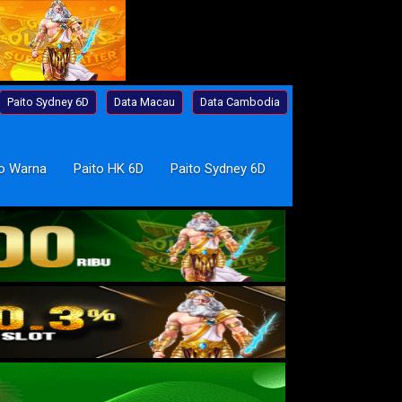
Paito Sydney 6D
Data Macau
Data Cambodia
to Warna
Paito HK 6D
Paito Sydney 6D