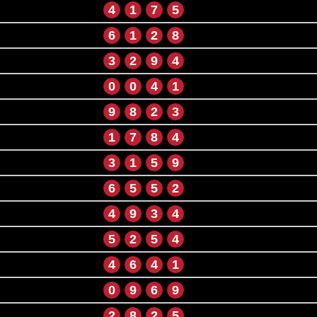
4
1
7
5
6
1
2
8
3
2
9
4
0
0
4
1
9
8
2
3
1
7
8
4
3
1
5
9
6
5
5
2
4
9
3
4
5
2
5
4
4
6
4
1
0
9
6
9
2
8
2
5