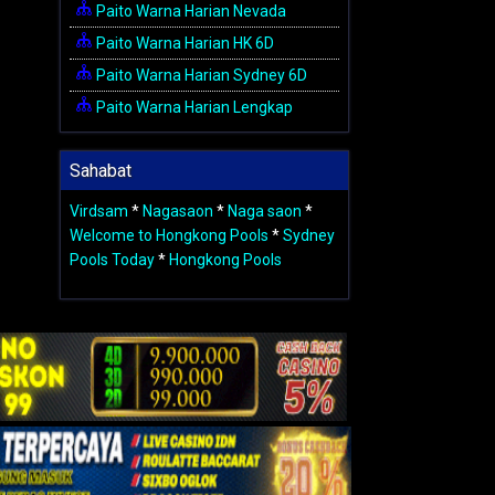
Paito Warna Harian Nevada
Paito Warna Harian HK 6D
Paito Warna Harian Sydney 6D
Paito Warna Harian Lengkap
Sahabat
Virdsam
*
Nagasaon
*
Naga saon
*
Welcome to Hongkong Pools
*
Sydney
Pools Today
*
Hongkong Pools