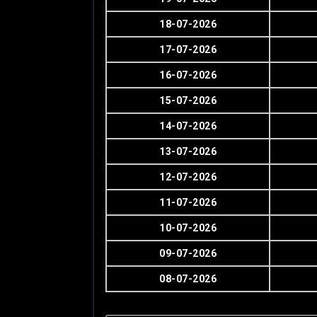
18-07-2026
17-07-2026
16-07-2026
15-07-2026
14-07-2026
13-07-2026
12-07-2026
11-07-2026
10-07-2026
09-07-2026
08-07-2026