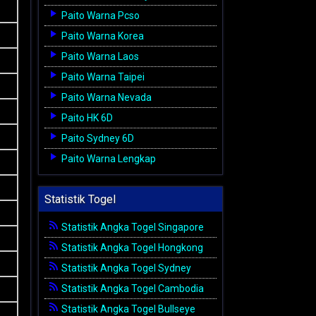
Paito Warna Pcso
Paito Warna Korea
Paito Warna Laos
Paito Warna Taipei
Paito Warna Nevada
Paito HK 6D
Paito Sydney 6D
Paito Warna Lengkap
Statistik Togel
Statistik Angka Togel Singapore
Statistik Angka Togel Hongkong
Statistik Angka Togel Sydney
Statistik Angka Togel Cambodia
Statistik Angka Togel Bullseye