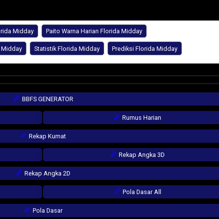
orida Midday
Paito Warna Harian Florida Midday
a Midday
Statistik Florida Midday
Prediksi Florida Midday
BBFS GENERATOR
Rumus Harian
Rekap Kumat
Rekap Angka 3D
Rekap Angka 2D
Pola Dasar All
Pola Dasar