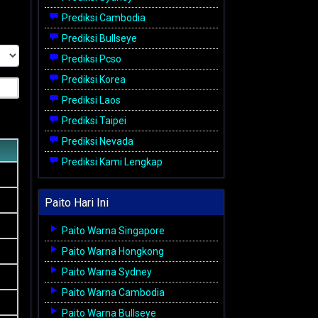
Prediksi Cambodia
Prediksi Bullseye
Prediksi Pcso
Prediksi Korea
Prediksi Laos
Prediksi Taipei
Prediksi Nevada
Prediksi Kami Lengkap
Paito Hari Ini
Paito Warna Singapore
Paito Warna Hongkong
Paito Warna Sydney
Paito Warna Cambodia
Paito Warna Bullseye