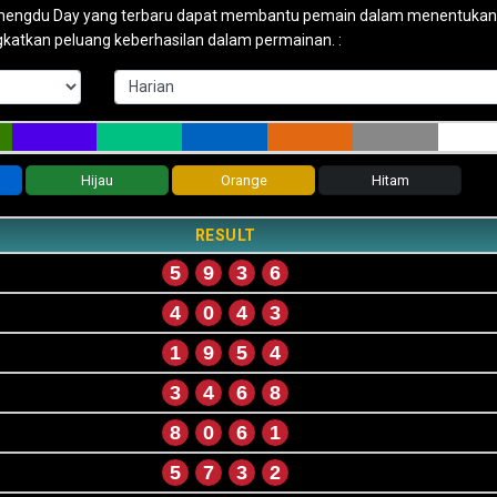
Chengdu Day yang terbaru dapat membantu pemain dalam menentukan
gkatkan peluang keberhasilan dalam permainan. :
Hijau
Orange
Hitam
RESULT
5
9
3
6
4
0
4
3
1
9
5
4
3
4
6
8
8
0
6
1
5
7
3
2