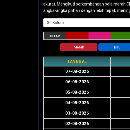
akurat. Mengikuti perkembangan bola merah 
angka-angka pilihan dengan lebih tepat, menin
CLEAR
Merah
Biru
TANGGAL
07-08-2026
06-08-2026
05-08-2026
04-08-2026
03-08-2026
02-08-2026