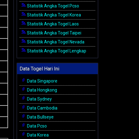
Statistik Angka Togel Pcso
Statistik Angka Togel Korea
Statistik Angka Togel Laos
Statistik Angka Togel Taipei
Statistik Angka Togel Nevada
Statistik Angka Togel Lengkap
Data Togel Hari Ini
Data Singapore
Data Hongkong
Data Sydney
Data Cambodia
Data Bullseye
Data Pcso
Data Korea