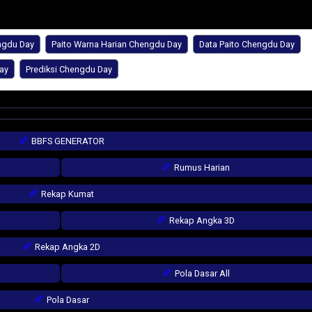
ngdu Day
Paito Warna Harian Chengdu Day
Data Paito Chengdu Day
Day
Prediksi Chengdu Day
BBFS GENERATOR
Rumus Harian
Rekap Kumat
Rekap Angka 3D
Rekap Angka 2D
Pola Dasar All
Pola Dasar