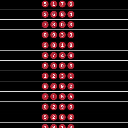
5
1
7
6
2
6
8
4
7
3
0
3
0
9
3
3
2
8
1
8
4
7
4
6
8
0
0
3
1
2
3
1
9
3
9
2
7
1
5
5
0
2
9
0
5
2
8
2
1
8
1
3