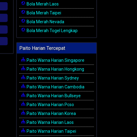
Bola Merah Laos
Bola Merah Taipei
Bola Merah Nevada
Bola Merah Togel Lengkap
Paito Harian Tercepat
Paito Warna Harian Singapore
Paito Warna Harian Hongkong
Paito Warna Harian Sydney
Paito Warna Harian Cambodia
Paito Warna Harian Bullseye
Paito Warna Harian Pcso
Paito Warna Harian Korea
Paito Warna Harian Laos
Paito Warna Harian Taipei