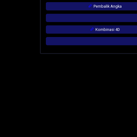
Pembalik Angka
Kombinasi 4D