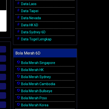
Data Laos
Data Taipei
Data Nevada
Data HK 6D
Data Sydney 6D
Data Togel Lengkap
Bola Merah 6D
Bola Merah Singapore
Bola Merah HK
Bola Merah Sydney
Bola Merah Cambodia
Bola Merah Bullseye
Bola Merah Pcso
Bola Merah Korea