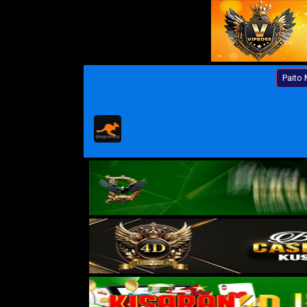
Paito