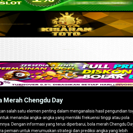
a Merah Chengdu Day
n salah satu elemen penting dalam menganalisis hasil pengundian to
untuk menandai angka-angka yang memiliki frekuensi tinggi atau pola
nya. Dengan informasi yang terus diperbarui, bola merah Chengdu Da
ra pemain untuk merumuskan strategi dan prediksi angka yang lebih