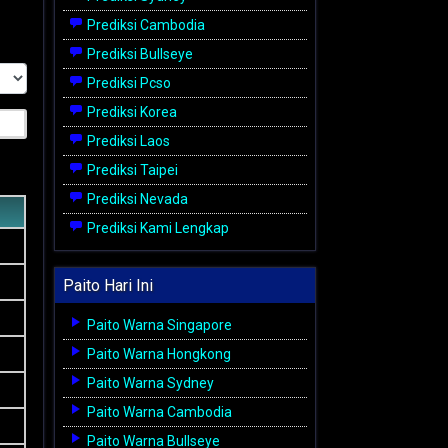
Prediksi Cambodia
Prediksi Bullseye
Prediksi Pcso
Prediksi Korea
Prediksi Laos
Prediksi Taipei
Prediksi Nevada
Prediksi Kami Lengkap
Paito Hari Ini
Paito Warna Singapore
Paito Warna Hongkong
Paito Warna Sydney
Paito Warna Cambodia
Paito Warna Bullseye