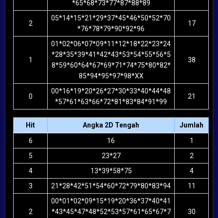
*65*68*73*77*87*88*89
05*14*15*21*29*37*45*46*50*52*70
2
17
*76*78*79*90*92*96
01*02*06*07*09*11*12*18*22*23*24
*28*35*39*41*42*43*53*54*55*56*5
1
38
8*59*60*64*67*69*71*74*75*80*82*
85*94*95*97*98*XX
00*16*19*20*26*27*30*33*40*44*48
0
21
*57*61*63*66*72*81*83*84*91*99
Hit
Angka 2D Tengah
Jumlah
6
16
1
5
23*27
2
4
13*39*58*75
4
3
21*28*42*51*54*60*72*79*80*83*94
11
00*01*02*09*15*19*20*36*37*40*41
2
*43*45*47*48*52*53*57*61*65*67*7
30