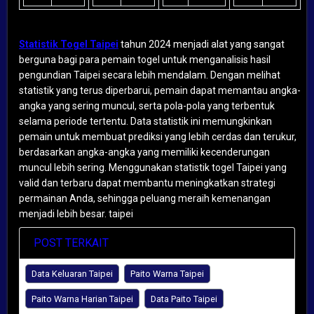
Statistik Togel Taipei
tahun 2024 menjadi alat yang sangat
berguna bagi para pemain togel untuk menganalisis hasil
pengundian Taipei secara lebih mendalam. Dengan melihat
statistik yang terus diperbarui, pemain dapat memantau angka-
angka yang sering muncul, serta pola-pola yang terbentuk
selama periode tertentu. Data statistik ini memungkinkan
pemain untuk membuat prediksi yang lebih cerdas dan terukur,
berdasarkan angka-angka yang memiliki kecenderungan
muncul lebih sering. Menggunakan statistik togel Taipei yang
valid dan terbaru dapat membantu meningkatkan strategi
permainan Anda, sehingga peluang meraih kemenangan
menjadi lebih besar. taipei
POST TERKAIT
Data Keluaran Taipei
Paito Warna Taipei
Paito Warna Harian Taipei
Data Paito Taipei