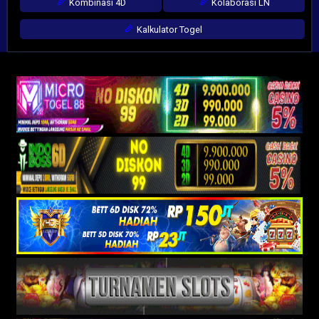
Kombinasi 4D
Kolaborasi LN
Kalkulator Togel