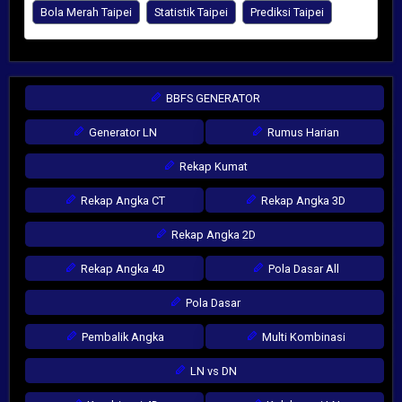
Bola Merah Taipei
Statistik Taipei
Prediksi Taipei
BBFS GENERATOR
Generator LN
Rumus Harian
Rekap Kumat
Rekap Angka CT
Rekap Angka 3D
Rekap Angka 2D
Rekap Angka 4D
Pola Dasar All
Pola Dasar
Pembalik Angka
Multi Kombinasi
LN vs DN