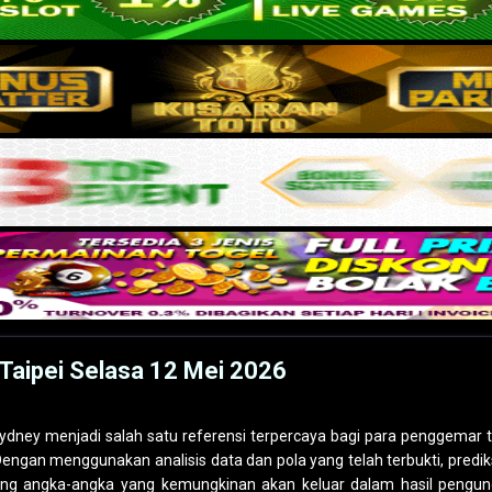
 Taipei Selasa 12 Mei 2026
ydney menjadi salah satu referensi terpercaya bagi para penggemar t
gan menggunakan analisis data dan pola yang telah terbukti, prediksi
ang angka-angka yang kemungkinan akan keluar dalam hasil pengun