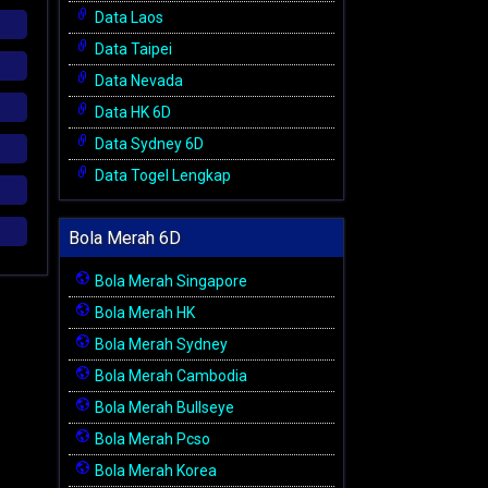
Data Laos
Data Taipei
Data Nevada
Data HK 6D
Data Sydney 6D
Data Togel Lengkap
Bola Merah 6D
Bola Merah Singapore
Bola Merah HK
Bola Merah Sydney
Bola Merah Cambodia
Bola Merah Bullseye
Bola Merah Pcso
Bola Merah Korea