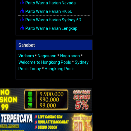
Paito Warna Harian Nevada
Paito Warna Harian HK 6D
Paito Warna Harian Sydney 6D
Paito Warna Harian Lengkap
Sahabat
Virdsam
*
Nagasaon
*
Naga saon
*
Welcome to Hongkong Pools
*
Sydney
Pools Today
*
Hongkong Pools