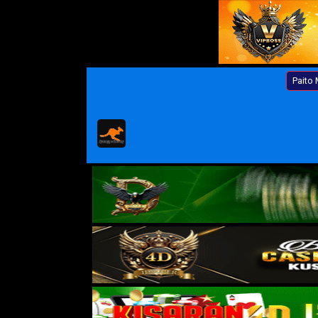
Paito