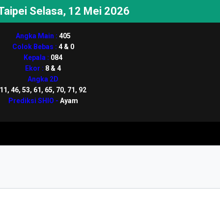
 Taipei Selasa, 12 Mei 2026
Angka Main :
405
Colok Bebas :
4 & 0
Kepala :
084
Ekor :
8 & 4
Angka 2D
11, 46, 53, 61, 65, 70, 71, 92
Prediksi SHIO -
Ayam