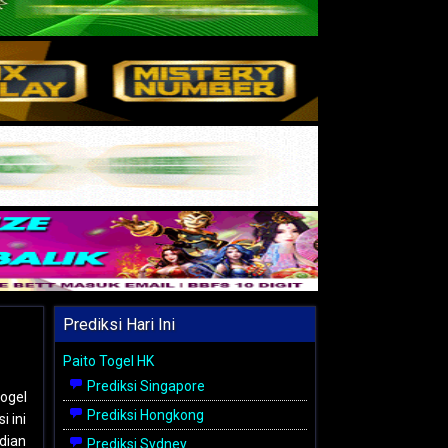
Prediksi Hari Ini
Paito Togel HK
Prediksi Singapore
ogel
Prediksi Hongkong
 ini
dian
Prediksi Sydney