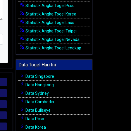
Statistik Angka Togel Pcso
Statistik Angka Togel Korea
Statistik Angka Togel Laos
Statistik Angka Togel Taipei
Statistik Angka Togel Nevada
Statistik Angka Togel Lengkap
Data Togel Hari Ini
Data Singapore
Data Hongkong
Data Sydney
Data Cambodia
Data Bullseye
Data Pcso
Data Korea