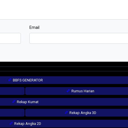
Email
BBFS GENERATOR
Rumus Harian
Rekap Kumat
Rekap Angka 3D
Rekap Angka 2D