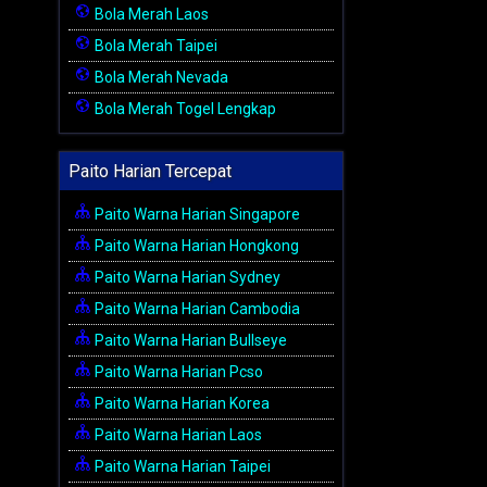
Bola Merah Laos
Bola Merah Taipei
Bola Merah Nevada
Bola Merah Togel Lengkap
Paito Harian Tercepat
Paito Warna Harian Singapore
Paito Warna Harian Hongkong
Paito Warna Harian Sydney
Paito Warna Harian Cambodia
Paito Warna Harian Bullseye
Paito Warna Harian Pcso
Paito Warna Harian Korea
Paito Warna Harian Laos
Paito Warna Harian Taipei