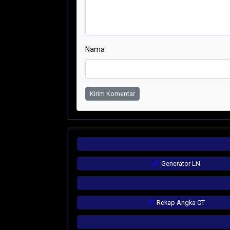
Nama
Kirim Komentar
Generator LN
Rekap Angka CT