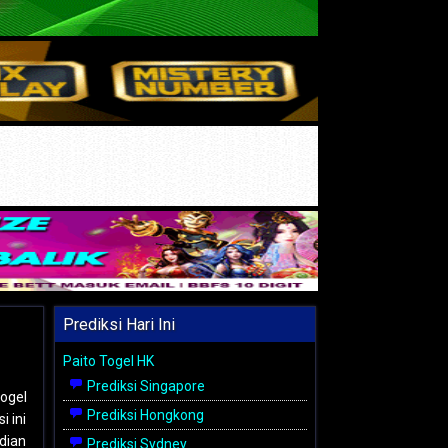
Prediksi Hari Ini
Paito Togel HK
Prediksi Singapore
ogel
Prediksi Hongkong
 ini
dian
Prediksi Sydney