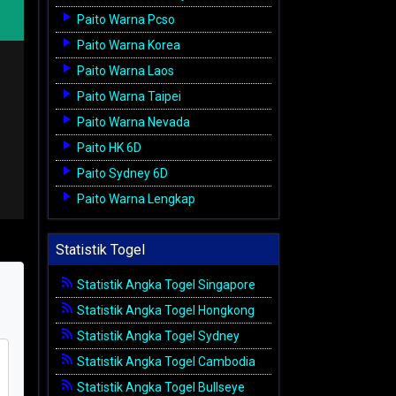
Paito Warna Pcso
Paito Warna Korea
Paito Warna Laos
Paito Warna Taipei
Paito Warna Nevada
Paito HK 6D
Paito Sydney 6D
Paito Warna Lengkap
Statistik Togel
Statistik Angka Togel Singapore
Statistik Angka Togel Hongkong
Statistik Angka Togel Sydney
Statistik Angka Togel Cambodia
Statistik Angka Togel Bullseye