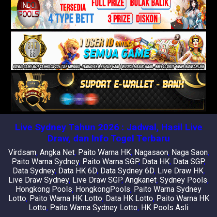
Live Sydney Tahun 2026 : Jadwal, Hasil Live
Draw, dan Info Togel Terbaru
Virdsam
,
Angka Net
,
Paito Warna HK
,
Nagasaon
,
Naga Saon
,
Paito Warna Sydney
,
Paito Warna SGP
,
Data HK
,
Data SGP
,
Data Sydney
,
Data HK 6D
,
Data Sydney 6D
,
Live Draw HK
,
Live Draw Sydney
,
Live Draw SGP
,
Angkanet
,
Sydney Pools
,
Hongkong Pools
,
HongkongPools
,
Paito Warna Sydney
Lotto
,
Paito Warna HK Lotto
,
Data HK Lotto
,
Paito Warna HK
Lotto
,
Paito Warna Sydney Lotto
,
HK Pools Asli