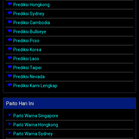
Prediksi Hongkong
Prediksi Sydney
Prediksi Cambodia
Prediksi Bullseye
Prediksi Pcso
Prediksi Korea
Prediksi Laos
Prediksi Taipei
Prediksi Nevada
Prediksi Kami Lengkap
Paito Hari Ini
Paito Warna Singapore
Paito Warna Hongkong
Paito Warna Sydney