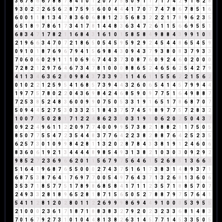
3
6
7
8
6
6
7
8
8
7
8
4
1
0
1
2
0
7
7
5
5
0
9
1
1
7
1
7
4
2
9
1
6
2
8
9
3
0
2
2
2
6
5
6
2
8
7
5
9
5
6
0
0
4
4
4
1
7
0
7
7
4
7
8
6
7
8
5
1
6
6
0
0
1
1
8
1
3
4
7
8
3
6
0
6
8
8
1
2
3
5
6
8
3
2
2
2
1
7
8
9
6
2
3
5
6
5
1
8
9
7
8
6
1
7
3
4
1
7
8
1
4
4
8
3
6
3
4
7
2
6
1
1
5
6
6
9
5
5
1
6
8
3
4
7
1
7
8
2
1
1
6
8
4
3
1
6
1
0
1
5
8
5
8
4
9
8
8
4
3
9
9
1
0
1
2
1
9
6
6
3
4
7
0
7
2
1
8
6
5
0
5
4
5
9
5
9
2
9
2
4
5
4
4
8
6
5
4
5
9
0
9
1
0
1
8
7
6
9
6
7
9
4
1
5
6
9
8
4
3
0
9
4
3
7
9
3
8
0
8
3
7
9
3
3
7
0
6
0
6
0
2
9
1
1
1
0
6
9
6
7
4
4
3
7
3
0
8
7
6
0
9
2
4
6
0
2
0
0
0
7
2
8
2
1
2
9
7
6
4
6
7
3
4
7
8
1
0
0
0
8
8
6
5
2
4
6
5
6
2
5
4
2
7
9
4
1
1
3
4
6
3
6
2
8
0
9
8
4
3
7
3
3
9
3
1
1
4
6
1
1
5
5
6
2
2
1
5
6
2
0
1
0
2
2
1
2
5
9
5
4
1
6
8
5
7
3
9
4
4
3
2
6
0
6
5
4
1
4
5
7
9
9
4
4
1
9
7
7
5
7
8
0
2
2
0
4
3
6
9
8
4
2
4
6
8
5
9
0
9
7
7
5
1
6
4
9
8
8
7
7
2
5
3
8
5
2
4
8
3
6
0
0
9
9
0
7
5
0
5
3
3
1
9
1
6
5
1
7
8
6
8
7
0
7
5
0
9
4
4
5
2
7
5
3
0
3
3
2
5
1
8
4
3
7
5
7
4
5
9
8
9
7
7
5
7
2
8
3
2
1
0
0
7
7
5
0
2
8
1
7
1
2
2
4
8
6
2
3
5
0
3
1
9
1
0
6
2
0
2
5
0
4
3
7
0
9
2
2
4
9
6
1
1
2
2
0
9
7
7
4
0
0
9
9
5
7
3
8
2
1
8
8
2
1
1
7
5
0
5
8
5
0
7
7
5
5
4
7
2
3
5
4
4
8
3
7
7
6
4
2
2
3
8
2
8
8
7
6
4
2
5
2
3
5
6
2
5
7
3
0
1
0
9
9
8
4
2
8
1
1
3
2
0
2
8
7
8
4
3
3
8
1
9
1
2
4
6
0
6
8
3
6
0
6
1
9
2
1
3
4
4
4
4
8
9
8
5
4
9
3
1
3
8
2
1
0
3
0
3
0
9
2
9
2
9
8
5
2
7
2
3
6
9
6
6
2
0
1
1
5
6
7
9
7
5
6
4
6
1
5
2
6
8
5
1
3
6
6
3
5
1
6
4
1
9
6
8
7
6
5
5
0
0
0
2
7
4
3
7
5
1
6
1
7
3
8
3
1
4
8
9
3
7
1
6
8
7
5
3
8
7
6
4
1
7
6
9
7
7
0
0
5
4
9
7
6
4
3
7
1
3
2
6
8
1
3
6
0
6
3
5
3
7
1
8
5
7
7
5
1
7
8
9
8
6
8
5
8
4
1
7
1
1
2
3
5
7
1
8
8
5
7
0
7
2
4
9
3
3
2
8
1
8
9
6
5
2
8
1
8
7
1
5
6
5
0
5
2
7
8
8
7
9
7
5
7
6
4
1
5
4
1
1
2
8
1
2
0
2
8
0
1
1
2
2
6
9
9
9
8
6
9
4
4
9
1
0
0
0
5
3
9
5
5
2
1
0
0
0
2
3
6
1
7
1
8
7
1
8
8
3
8
3
2
7
9
2
0
2
3
2
3
3
6
8
1
4
8
3
7
0
1
6
7
9
2
7
3
1
0
1
0
4
4
8
1
3
8
2
6
3
1
4
5
7
7
1
4
5
3
3
5
0
5