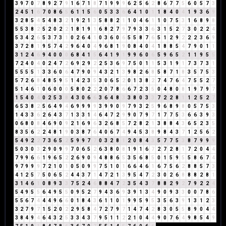
3
9
7
0
7
8
9
2
7
9
1
6
7
1
8
7
1
9
9
9
6
2
5
6
2
8
6
7
7
5
6
0
5
7
3
2
4
5
1
6
7
0
8
6
5
6
1
1
5
6
0
5
3
3
6
6
4
1
0
1
1
8
4
0
4
1
9
3
6
9
3
2
8
5
4
5
4
8
3
2
1
9
2
1
3
5
8
8
2
1
1
0
4
6
1
1
0
7
5
3
1
6
8
9
8
5
5
3
8
2
5
2
0
2
2
1
8
1
9
1
6
8
2
7
9
7
9
3
3
6
3
1
5
2
7
3
0
2
2
4
5
3
4
2
6
5
3
7
3
1
0
2
6
4
1
0
3
6
0
6
5
5
8
7
6
5
1
2
9
2
2
2
3
6
9
3
7
2
8
1
9
5
7
4
2
9
6
4
0
4
9
6
8
1
9
0
8
4
0
4
1
8
8
5
4
7
9
0
1
1
3
1
2
4
6
9
4
0
0
0
6
8
4
1
5
6
4
1
9
1
9
9
6
0
6
5
9
6
5
2
1
1
9
5
5
7
2
4
0
4
0
2
4
7
2
6
9
2
9
2
2
5
3
6
9
7
5
0
1
1
5
3
1
9
1
7
3
7
3
1
5
5
5
5
1
3
3
6
0
6
4
7
9
0
9
4
3
2
1
3
9
8
2
6
8
5
8
7
1
8
3
5
7
5
3
5
7
2
6
8
4
8
5
9
5
1
4
2
3
5
3
0
6
5
2
0
1
3
8
2
7
4
7
6
4
7
5
5
2
7
5
1
4
6
1
0
6
0
0
0
5
8
0
2
2
2
0
7
8
6
6
7
2
3
5
0
4
8
0
8
1
9
7
9
7
1
5
4
0
4
0
2
5
3
8
4
3
0
6
6
3
6
4
8
3
3
8
0
3
3
7
2
2
8
1
1
2
5
2
7
6
5
3
8
2
5
6
4
9
4
6
9
9
9
9
3
9
9
0
9
7
9
3
2
5
9
6
8
9
8
0
5
7
5
3
1
4
3
3
6
2
6
4
3
7
1
3
3
1
4
6
4
7
2
9
9
0
7
9
7
1
7
7
5
3
6
6
3
9
3
0
6
8
0
8
4
6
9
0
9
2
1
6
9
6
3
2
6
8
5
7
2
8
2
1
3
8
8
4
3
6
5
2
3
5
8
3
5
6
2
2
4
8
1
9
0
3
8
7
6
4
0
6
7
4
9
4
5
3
8
9
8
4
3
7
1
2
5
6
2
5
4
9
2
2
7
3
6
5
2
5
9
9
7
7
0
3
2
8
1
2
0
8
4
3
5
7
7
5
3
8
7
9
9
9
5
0
3
0
3
2
9
0
9
9
7
0
6
5
2
6
3
8
0
8
1
9
1
6
7
2
7
2
8
1
7
2
0
4
4
7
9
9
6
6
1
9
6
5
2
2
6
9
0
9
4
8
8
6
5
3
5
6
8
5
0
1
5
9
5
5
8
6
7
4
9
7
9
9
9
7
2
1
0
1
0
5
0
9
9
7
5
1
0
1
6
6
4
6
1
6
7
5
6
2
8
8
5
7
3
4
1
2
5
7
5
0
6
5
2
4
4
3
7
1
4
7
2
1
3
9
5
4
7
2
3
0
2
6
8
8
8
2
8
1
3
1
4
6
1
0
8
9
3
3
7
5
2
4
6
8
8
4
7
2
3
5
4
3
7
8
8
2
9
2
7
9
2
2
4
5
4
9
5
5
6
4
9
5
5
0
9
5
2
7
9
4
3
6
9
3
9
1
3
4
9
0
9
3
3
0
0
7
8
6
5
5
6
7
4
4
4
9
6
6
0
1
8
4
3
6
1
1
0
1
9
9
5
9
5
3
5
6
3
9
1
3
1
2
3
3
2
7
9
7
1
5
2
0
2
2
9
5
8
4
7
2
7
9
7
1
4
7
4
2
8
3
0
5
5
8
9
0
4
4
3
8
4
9
4
6
4
3
2
5
3
3
4
3
7
9
5
1
1
2
2
1
0
4
4
9
0
7
6
4
9
8
5
4
9