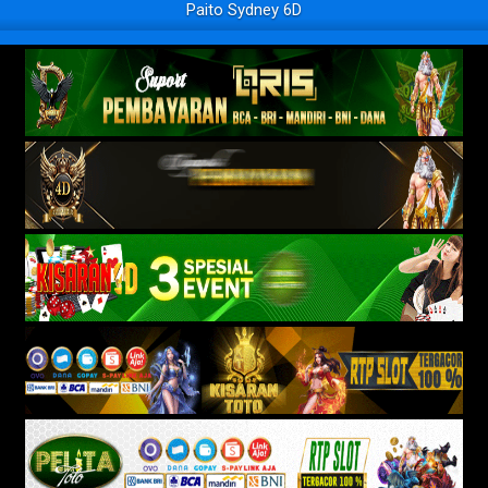
Paito Sydney 6D