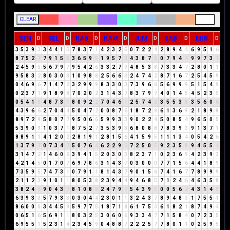
CLEAR
SEN
SEL
RAB
KAM
JUM
SAB
MIN
D
D
D
D
D
D
D
3
5
3
9
3
3
4
4
1
5
7
8
3
7
1
4
2
3
2
5
0
7
2
2
4
2
8
9
4
4
6
9
5
1
6
8
7
5
2
7
7
9
1
5
6
3
6
5
9
5
1
9
5
7
3
4
3
8
7
6
0
7
9
4
4
9
9
7
3
1
2
4
5
9
5
5
6
7
9
7
9
5
4
2
6
3
3
2
7
9
4
8
5
3
8
7
3
3
4
7
2
8
0
1
1
9
5
8
3
2
8
0
3
0
3
1
0
9
8
8
2
5
6
6
3
2
4
7
4
2
8
7
1
6
7
2
5
4
5
9
0
4
6
9
6
7
1
4
7
2
3
2
9
9
9
8
3
3
0
3
7
3
9
6
6
5
6
9
9
9
5
1
5
4
9
0
2
3
7
1
9
1
8
9
8
7
0
2
0
2
3
1
4
3
7
8
3
7
9
7
4
0
1
4
5
4
5
2
3
5
0
5
4
1
5
4
8
7
3
1
8
0
9
2
2
7
0
4
6
1
2
5
7
4
2
3
5
5
3
8
3
5
6
0
6
4
3
9
6
6
2
7
0
4
4
5
0
4
7
2
0
0
8
7
6
1
8
7
2
9
6
1
3
6
9
2
1
8
9
8
8
9
7
2
9
5
8
0
7
7
9
5
0
6
6
5
9
9
3
3
9
0
2
2
4
5
0
8
5
4
9
6
5
0
5
5
3
9
0
9
1
0
3
7
1
8
7
5
2
7
3
5
3
9
3
6
8
0
8
8
7
8
3
9
3
9
1
3
7
1
8
8
9
1
1
4
1
2
0
2
2
8
1
9
1
2
8
1
5
6
4
1
5
9
5
1
1
1
3
4
0
5
4
2
6
1
3
7
9
7
0
7
3
4
7
5
0
7
6
4
6
2
2
9
2
7
2
5
0
5
9
2
3
5
8
9
4
5
5
1
3
1
4
7
2
1
4
6
0
6
3
9
4
1
5
2
0
3
0
3
8
2
3
7
1
0
2
3
6
9
4
2
3
9
3
4
2
1
4
5
0
1
7
0
7
6
9
7
8
6
3
1
4
3
7
0
3
0
0
0
7
7
1
5
6
4
4
1
8
9
7
3
5
9
5
7
4
7
3
1
0
7
9
1
1
8
1
4
3
7
9
0
1
5
6
7
4
1
6
7
7
8
9
9
9
2
1
1
2
3
9
1
0
1
1
8
0
5
3
8
2
3
9
4
4
9
4
6
8
5
7
1
2
4
6
4
6
3
5
8
3
8
2
4
6
9
0
4
3
7
8
1
0
8
8
2
4
7
9
7
5
4
3
9
3
0
0
5
6
2
4
3
1
4
5
6
3
9
3
3
5
7
9
3
3
0
3
0
4
4
2
3
0
1
1
3
2
4
3
7
8
9
4
8
3
1
7
5
5
1
8
6
0
0
0
3
4
4
5
9
5
9
7
7
5
1
8
7
1
8
6
1
7
5
3
6
1
8
2
1
8
7
4
9
4
0
6
5
1
6
5
6
9
1
1
8
0
3
2
5
3
0
6
0
6
9
3
3
4
7
7
1
5
8
4
0
7
2
3
5
6
9
5
5
1
5
2
3
1
4
2
3
4
5
9
0
4
8
8
7
2
2
2
5
7
7
8
0
1
1
0
2
5
9
5