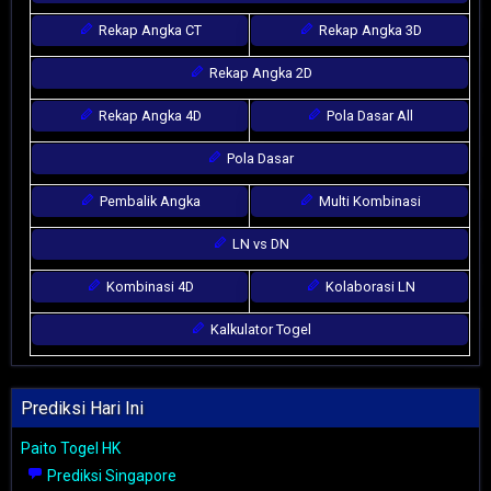
Rekap Angka CT
Rekap Angka 3D
Rekap Angka 2D
Rekap Angka 4D
Pola Dasar All
Pola Dasar
Pembalik Angka
Multi Kombinasi
LN vs DN
Kombinasi 4D
Kolaborasi LN
Kalkulator Togel
Prediksi Hari Ini
Paito Togel HK
Prediksi Singapore