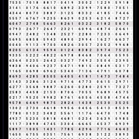
7
5
3
5
8
7
0
1
8
9
8
8
1
7
8
0
4
1
9
1
3
0
0
2
2
1
2
2
9
2
5
9
1
8
9
3
1
4
1
5
0
1
7
6
4
6
6
1
0
1
6
8
9
2
2
3
3
9
9
9
7
5
8
0
8
7
0
5
1
6
4
3
4
4
8
8
0
7
0
7
3
8
8
7
6
3
1
2
5
7
8
3
3
2
5
4
1
8
5
4
7
4
4
6
1
5
5
5
7
3
6
7
6
7
4
9
2
3
5
8
8
6
3
9
3
0
2
5
3
8
6
2
1
4
5
8
7
2
7
9
6
0
4
7
2
2
7
4
8
3
5
6
6
3
9
8
2
6
1
7
0
3
2
2
4
3
1
8
2
1
5
8
7
0
7
0
7
9
3
3
2
6
7
7
5
2
6
4
7
2
2
3
2
1
3
6
0
9
6
6
4
8
7
4
2
2
6
6
1
7
0
9
4
7
2
2
4
8
2
1
1
3
4
8
3
2
5
2
7
9
2
2
8
0
8
7
2
3
3
6
0
6
4
9
4
5
6
9
5
5
6
8
5
8
4
5
9
4
3
7
4
8
9
0
9
2
9
9
4
4
1
6
2
7
9
6
6
3
7
1
0
0
4
0
4
9
1
1
3
4
9
7
0
0
0
4
8
2
6
8
3
0
5
7
3
2
0
5
2
7
9
9
6
8
5
8
2
0
5
5
6
1
3
4
7
9
5
9
4
4
0
1
2
4
6
8
3
8
2
1
3
9
7
4
2
7
5
2
3
5
9
3
3
5
8
5
2
2
2
4
4
8
2
2
4
6
9
7
8
6
8
4
6
8
5
7
0
6
4
1
0
5
9
5
5
6
3
6
4
1
0
2
3
5
8
2
6
4
2
6
0
3
2
7
9
7
4
9
2
2
3
5
0
4
4
2
3
9
5
5
9
8
3
8
2
9
4
0
6
6
9
2
3
7
1
5
4
7
1
8
9
8
1
5
6
0
8
4
9
4
5
3
1
7
8
1
1
6
5
2
0
6
9
8
8
6
9
6
2
8
5
3
4
0
4
7
1
3
6
9
4
7
9
1
1
6
0
7
8
6
8
6
9
3
3
4
2
8
5
4
8
5
0
5
5
6
4
0
5
5
4
1
8
1
9
1
4
7
3
1
7
4
8
4
3
3
1
4
3
7
3
2
8
6
5
3
1
2
4
6
9
7
1
6
7
4
7
7
3
1
0
6
1
5
6
2
9
7
1
8
6
2
7
7
5
3
5
6
8
5
9
8
8
7
6
6
2
6
0
6
0
2
8
0
8
2
5
9
1
1
7
3
2
7
9
2
5
8
3
2
4
4
5
8
4
2
1
5
3
8
8
7
0
6
6
7
0
5
5
1
9
6
8
9
8
4
5
7
5
3
0
2
1
7
8
9
5
2
0
2
9
9
8
2
1
8
7
6
1
7
6
0
5
6
2
4
5
0
8
8
4
7
4
4
8
9
5
7
8
6
6
4
6
9
6
9
8
7
5
3
2
8
2
4
6
1
4
3
8
2
2
5
3
0
3
3
5
2
5
7
1
3
0
2
2
2
7
3
0
3
4
6
1
8
9
9
9
5
6
2
0
4
5
6
2
5
4
1
3
4
8
5
3
9
3
7
7
8
0
8
0
1
3
2
5
3
4
8
2
1
5
5
6
1
7
1
1
7
6
4
6
4
7
0
7
1
7
4
8
3
4
9
3
7
1
5
2
3
0
3
0
8
1
8
9
4
6
8
1
9
0
2
3
4
7
3
6
3
9
3
0
9
8
5
4
1
1
1
7
8
3
8
9
8
8
4
7
4
5
9
3
3
0
4
4
6
6
6
5
2
4
5
3
7
1
6
9
3
9
3
5
8
9
7
7
1
0
0
5
5
1
4
3
1
4
7
7
8
5
4
4
2
9
6
6
7
7
1
6
7
4
6
4
3
7
1
6
5
0
5
6
7
5
5
1
0
3
5
1
6
7
5
6
1
7
6
9
3
8
2
3
1
2
2
4
3
8
9
3
3