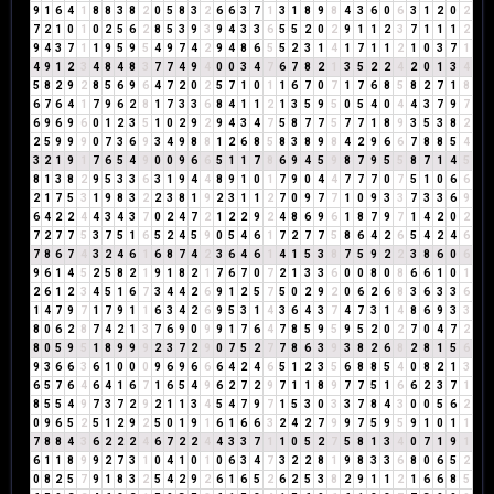
9
1
6
4
1
8
8
3
8
2
0
5
8
3
2
6
6
3
7
1
3
1
8
9
8
4
3
6
0
6
3
1
2
0
2
7
2
1
0
1
0
2
5
6
2
8
5
3
9
3
9
4
3
3
6
5
5
2
0
2
9
1
1
2
3
7
1
1
1
2
9
4
3
7
1
1
9
5
9
5
4
9
7
4
2
9
4
8
6
5
5
2
3
1
4
1
7
1
1
2
1
0
3
7
1
4
9
1
2
3
4
8
4
8
3
7
7
4
9
4
0
0
3
4
7
6
7
8
2
1
3
5
2
2
4
2
0
1
3
4
5
8
2
9
2
8
5
6
9
6
4
7
2
0
2
5
7
1
0
1
1
6
7
0
7
1
7
6
8
5
8
2
7
1
8
6
7
6
4
1
7
9
6
2
8
1
7
3
3
6
8
4
1
1
2
1
3
5
9
5
0
5
4
0
4
4
3
7
9
7
6
9
6
9
6
0
1
2
3
5
1
0
2
9
2
9
4
3
4
7
5
8
7
7
5
7
7
1
8
9
3
5
3
8
2
2
5
9
9
9
0
7
3
6
9
3
4
9
8
8
1
2
6
8
5
8
3
8
9
8
4
2
9
6
6
7
8
8
5
4
3
2
1
9
1
7
6
5
4
9
0
0
9
6
6
5
1
1
7
8
6
9
4
5
9
8
7
9
5
5
8
7
1
4
5
8
1
3
8
2
9
5
3
3
6
3
1
9
4
4
8
9
1
0
1
7
9
0
4
4
7
7
7
0
7
5
1
0
6
6
2
1
7
5
3
1
9
8
3
2
2
3
8
1
9
2
3
1
1
2
7
0
9
7
7
1
0
9
3
3
7
3
3
6
9
6
4
2
2
4
4
3
4
3
7
0
2
4
7
2
1
2
2
9
2
4
8
6
9
6
1
8
7
9
7
1
4
2
0
2
7
2
7
7
5
3
7
5
1
6
5
2
4
5
9
0
5
4
6
1
7
2
7
7
5
8
6
4
2
6
5
4
2
4
6
7
8
6
7
4
3
2
4
6
1
6
8
7
4
2
3
6
4
6
1
4
1
5
3
8
7
5
9
2
2
3
8
6
0
6
9
6
1
4
5
2
5
8
2
1
9
1
8
2
1
7
6
7
0
7
2
1
3
3
6
0
0
8
0
8
6
6
1
0
1
2
6
1
2
3
4
5
1
6
7
3
4
4
2
6
9
1
2
5
7
5
0
2
9
2
0
6
2
6
8
3
6
3
3
6
1
4
7
9
7
1
7
9
1
1
6
3
4
2
6
9
5
3
1
4
3
6
4
3
7
4
7
3
1
4
8
6
9
3
3
8
0
6
2
8
7
4
2
1
3
7
6
9
0
9
9
1
7
6
4
7
8
5
9
5
9
5
2
0
2
7
0
4
7
2
8
0
5
9
5
1
8
9
9
9
2
3
7
2
9
0
7
5
2
7
7
8
6
3
9
3
8
2
6
8
2
8
1
5
6
9
3
6
6
3
6
1
0
0
0
9
6
9
6
6
6
4
2
4
6
5
1
2
3
5
6
8
8
5
4
0
8
2
1
3
6
5
7
6
4
6
4
1
6
7
1
6
5
4
9
6
2
7
2
9
7
1
1
8
9
7
7
5
1
6
6
2
3
7
1
8
5
5
4
9
7
3
7
2
9
2
1
1
3
4
5
4
7
9
7
1
5
3
0
3
3
7
8
4
3
0
0
5
6
2
0
9
6
5
2
5
1
2
9
2
5
0
1
9
1
6
1
6
6
3
2
4
2
7
9
9
7
5
9
5
9
1
0
1
1
7
8
8
4
3
6
2
2
2
4
6
7
2
2
4
4
3
3
7
1
1
0
5
2
7
5
8
1
3
4
0
7
1
9
1
6
1
1
8
9
9
2
7
3
1
0
4
1
0
1
0
6
3
4
7
3
2
2
8
1
9
8
3
3
6
8
0
6
5
2
0
8
2
5
7
9
1
8
3
2
5
4
2
9
2
6
1
6
5
2
6
2
5
3
8
2
9
1
1
2
1
6
6
8
5