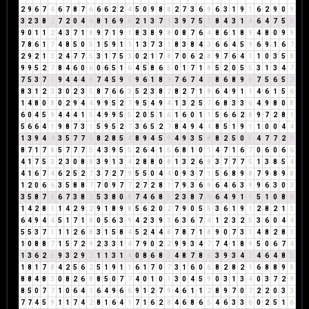
2
9
6
7
4
6
7
8
7
6
6
6
2
2
4
5
0
9
8
8
2
7
3
6
9
6
3
1
9
1
6
2
9
0
9
3
2
3
8
2
7
2
0
4
4
8
1
6
9
6
2
1
3
7
1
3
9
7
5
3
8
4
3
1
4
6
4
7
5
3
9
0
1
1
2
4
3
7
1
8
9
7
1
9
1
8
3
8
9
8
0
8
7
6
4
8
6
1
8
9
4
8
0
9
9
7
8
6
1
7
4
8
5
0
5
1
5
9
1
1
1
3
7
3
1
8
3
8
4
3
6
6
4
5
9
6
9
1
6
7
2
9
2
1
3
2
4
7
7
5
3
1
7
5
3
0
2
1
7
8
7
0
6
2
8
9
7
6
4
1
1
0
3
5
8
9
9
5
2
7
8
4
6
0
6
0
6
5
1
6
4
5
8
6
5
0
1
7
1
8
5
2
0
5
5
3
1
3
4
7
7
5
3
7
1
9
4
4
4
8
7
4
5
9
5
9
6
1
8
9
7
6
7
4
2
8
6
8
9
8
7
5
6
5
2
8
3
1
2
3
3
0
2
3
5
8
7
6
6
3
5
2
3
8
2
8
2
7
1
8
6
4
9
1
1
4
6
1
5
6
1
4
8
0
8
0
2
9
4
4
9
9
5
2
7
9
5
4
9
4
1
3
2
5
7
6
8
3
3
6
4
9
8
0
8
6
0
4
5
9
4
4
4
1
5
4
9
9
5
5
2
0
5
1
6
1
6
0
1
1
5
6
6
2
8
9
7
2
8
1
5
6
6
4
1
9
8
7
3
1
5
9
5
2
7
3
6
5
2
7
8
4
9
4
4
8
5
1
9
1
1
0
0
4
4
1
3
9
4
4
3
5
7
7
5
8
2
8
5
4
8
9
4
5
9
4
9
3
5
8
8
2
5
0
5
4
7
7
2
9
8
7
1
7
8
5
7
7
7
5
4
3
9
5
5
2
6
4
1
5
6
8
1
0
1
4
7
1
6
7
0
6
0
6
6
4
1
7
5
3
2
3
0
8
8
3
9
1
3
4
2
8
8
0
8
1
3
2
6
8
3
7
7
7
5
1
3
8
5
4
4
1
6
7
4
6
2
5
2
7
3
7
2
7
9
5
5
0
4
4
0
9
3
7
1
5
6
8
9
8
7
9
8
9
8
1
2
0
6
6
3
5
8
8
7
7
0
9
7
7
2
7
2
8
1
7
9
3
6
9
6
4
6
3
9
9
6
3
0
3
3
5
8
7
6
6
7
3
8
2
5
3
8
0
8
7
4
6
8
5
2
3
8
7
6
6
4
9
1
1
5
1
0
8
8
1
4
2
8
1
1
4
2
9
2
9
1
8
9
8
5
6
2
0
2
7
9
0
5
5
3
6
1
9
1
2
8
2
1
3
6
4
9
4
4
5
1
7
1
8
0
5
6
3
9
4
2
3
9
3
6
3
6
7
4
1
2
3
2
5
3
6
0
4
4
5
5
3
7
1
1
1
2
6
8
3
1
5
8
4
5
2
4
4
8
7
8
7
1
8
9
0
7
3
1
4
8
2
8
1
1
0
8
8
7
1
5
7
2
9
2
3
3
1
4
7
9
0
2
2
9
9
3
4
7
7
4
1
8
9
5
0
6
7
4
1
3
6
2
8
9
3
2
9
2
1
1
3
1
4
0
8
6
8
5
4
8
7
8
6
3
9
3
4
7
4
6
4
8
3
1
8
1
7
8
4
2
5
6
2
5
1
9
1
1
6
1
7
0
7
3
1
6
0
6
8
2
8
2
1
6
8
8
9
8
8
8
4
8
3
0
8
2
6
8
8
5
0
7
7
4
0
1
0
1
3
0
4
5
9
0
3
1
3
4
0
3
7
2
9
8
5
0
7
7
1
0
6
4
1
6
4
9
6
6
9
1
2
7
9
4
6
1
1
2
8
9
7
0
7
2
2
0
3
3
7
7
4
5
9
1
1
7
4
2
8
1
6
4
1
7
1
6
2
8
4
6
8
6
5
4
6
3
3
6
0
2
5
1
6