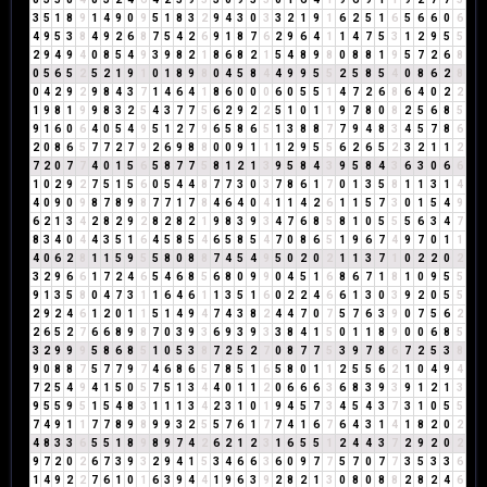
3
5
1
8
9
1
4
9
0
9
5
1
8
3
2
9
4
3
0
3
3
2
1
9
1
6
2
5
1
6
5
6
6
0
6
4
9
5
3
8
4
9
2
6
8
7
5
4
2
6
9
1
8
7
6
2
9
6
4
1
1
4
7
5
3
1
2
9
5
5
2
9
4
9
4
0
8
5
4
9
3
9
8
2
1
8
6
8
2
1
5
4
8
9
8
0
8
8
1
9
5
7
2
6
8
0
5
6
5
2
5
2
1
9
1
0
1
8
9
8
0
4
5
8
4
4
9
9
5
5
2
5
8
5
4
0
8
6
2
8
0
4
2
9
2
9
8
4
3
7
1
4
6
4
1
8
6
0
0
0
6
0
5
5
1
4
7
2
6
8
6
4
0
2
2
1
9
8
1
9
9
8
3
2
5
4
3
7
7
5
6
2
9
2
2
5
1
0
1
1
9
7
8
0
8
2
5
6
8
5
9
1
6
0
6
4
0
5
4
9
5
1
2
7
9
6
5
8
6
5
1
3
8
8
7
7
9
4
8
3
4
5
7
8
6
2
0
8
6
5
7
7
2
7
9
2
6
9
8
8
0
0
9
1
1
1
2
9
5
5
6
2
6
5
2
3
2
1
1
2
7
2
0
7
7
4
0
1
5
6
5
8
7
7
5
8
1
2
1
3
9
5
8
4
3
9
5
8
4
3
6
3
0
6
6
1
0
2
9
2
7
5
1
5
6
0
5
4
4
8
7
7
3
0
3
7
8
6
1
7
0
1
3
5
8
1
1
3
1
4
4
0
9
0
9
8
7
8
9
8
7
7
1
7
8
4
6
4
0
4
1
1
4
2
6
1
1
5
7
3
0
1
5
4
9
6
2
1
3
4
2
8
2
9
2
8
2
8
2
1
9
8
3
9
3
4
7
6
8
5
8
1
0
5
5
5
6
3
4
7
8
3
4
0
4
4
3
5
1
6
4
5
8
5
4
6
5
8
5
4
7
0
8
6
5
1
9
6
7
4
9
7
0
1
1
4
0
6
2
8
1
1
5
9
5
5
8
0
8
8
7
4
5
4
9
5
0
2
0
2
1
1
3
7
1
0
2
2
0
2
3
2
9
6
6
1
7
2
4
6
5
4
6
8
5
6
8
0
9
9
0
4
5
1
6
8
6
7
1
8
1
0
9
5
5
9
1
3
5
8
0
4
7
3
1
1
6
4
6
1
1
3
5
1
6
0
2
2
4
6
6
1
3
0
3
9
2
0
5
5
2
9
2
4
6
1
2
0
1
1
5
1
4
9
4
7
4
3
8
2
4
4
7
0
7
5
7
6
3
9
0
7
5
6
2
2
6
5
2
7
6
6
8
9
8
7
0
3
9
3
6
9
3
9
3
3
8
4
1
5
0
1
1
8
9
0
0
6
8
5
3
2
9
9
9
5
8
6
8
5
1
0
5
3
8
7
2
5
2
7
0
8
7
7
5
3
9
7
8
6
7
2
5
3
8
9
0
8
8
7
5
7
7
9
7
4
6
8
6
5
7
8
5
1
6
5
8
0
1
1
2
5
5
6
2
1
0
4
9
4
7
2
5
4
9
4
1
5
0
5
7
5
1
3
4
4
0
1
1
2
0
6
6
6
3
6
8
3
9
3
9
1
2
1
3
9
5
5
9
5
1
5
4
8
3
1
1
1
3
4
2
3
1
0
1
9
4
5
7
3
4
5
4
3
7
3
1
0
5
5
7
4
9
1
1
7
7
8
9
8
9
9
3
2
5
5
7
6
1
7
7
4
1
6
7
6
4
3
1
4
1
8
2
0
2
4
8
3
3
6
5
5
1
8
9
8
9
7
4
2
6
2
1
2
3
1
6
5
5
1
2
4
4
3
7
2
9
2
0
2
9
7
2
0
2
6
7
3
9
3
2
9
4
1
5
3
4
6
6
3
6
0
9
7
7
5
7
0
7
7
3
5
3
3
6
1
4
9
2
2
7
6
1
0
1
6
3
9
4
4
1
9
6
3
9
2
8
2
1
3
0
8
0
8
8
2
8
2
4
6