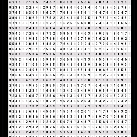
6
2
1
0
1
7
1
9
6
6
7
4
6
7
4
8
6
8
3
2
2
6
6
6
3
2
8
1
4
5
0
9
2
0
2
8
2
3
9
3
2
2
7
4
2
2
9
8
7
6
6
7
9
0
9
6
0
9
4
4
0
1
8
7
6
0
2
7
9
7
3
7
6
5
2
6
3
0
9
9
9
6
2
7
9
7
0
8
1
9
9
5
6
1
7
6
4
7
6
4
9
2
4
7
2
3
8
0
1
1
0
8
6
9
6
3
7
5
2
7
2
2
4
4
8
5
9
7
5
3
1
7
5
4
9
4
2
4
3
7
2
7
9
3
3
5
7
4
8
3
3
2
2
7
9
1
6
2
5
7
5
4
0
8
8
2
4
5
4
9
9
1
6
6
3
3
5
8
0
8
2
4
1
9
1
9
6
1
4
5
4
1
2
2
4
8
8
2
8
1
6
9
5
7
3
3
5
8
5
4
3
5
4
0
4
7
2
5
4
9
8
7
3
2
5
5
8
6
1
7
1
4
6
3
9
7
0
5
5
1
8
0
1
7
8
0
1
0
9
9
1
9
8
3
2
0
7
6
8
5
4
6
8
7
6
2
7
7
0
7
7
6
2
8
1
3
9
0
2
2
5
5
8
8
7
0
8
8
3
2
8
4
5
2
7
7
6
4
4
8
2
9
2
4
6
2
7
0
0
0
4
4
9
8
8
0
6
4
4
8
7
9
6
8
5
7
5
0
6
6
4
8
3
3
6
4
0
4
1
5
5
2
5
7
3
1
9
6
0
6
9
6
0
8
8
7
5
8
4
3
2
5
8
6
5
9
0
6
0
6
2
8
9
7
7
4
8
8
0
8
8
1
3
0
3
7
5
5
2
7
4
4
1
9
1
0
9
1
9
1
3
6
6
8
5
5
4
3
3
6
7
5
0
9
9
4
0
4
6
1
9
3
4
5
9
5
1
0
9
9
0
9
1
5
6
5
8
4
1
5
6
8
3
9
3
3
0
0
8
8
9
9
9
0
9
7
0
8
4
3
0
4
0
8
8
9
7
9
7
7
0
8
1
7
8
6
5
1
4
5
1
0
6
6
3
5
8
5
8
4
7
8
6
4
1
4
4
9
0
9
0
6
6
6
3
2
6
0
3
3
8
8
5
9
5
6
2
2
2
4
9
9
0
9
9
8
9
3
5
8
4
1
9
2
2
8
6
0
2
2
4
8
1
8
9
7
0
6
0
6
9
1
0
8
8
9
3
9
3
3
2
7
0
5
5
4
9
7
0
7
3
8
5
0
5
3
0
5
1
6
3
7
6
7
4
6
4
4
8
3
1
6
0
1
1
6
4
4
8
3
8
2
3
1
4
1
6
6
8
5
1
3
4
2
6
3
4
8
9
8
1
0
9
9
9
8
3
4
9
4
7
2
3
6
9
9
6
5
7
3
5
2
5
6
2
9
9
9
3
3
0
5
7
7
5
8
2
0
0
0
5
2
2
0
2
9
4
4
1
5
3
3
2
6
8
1
0
7
2
9
9
5
2
4
6
5
2
5
4
9
8
4
2
2
4
3
7
3
2
5
9
0
8
1
9
9
7
3
2
5
5
4
6
9
6
1
9
1
7
8
8
5
2
2
4
9
9
0
6
6
8
9
4
3
7
0
2
2
9
2
5
6
9
9
9
4
5
6
9
6
1
5
0
4
4
0
2
6
1
7
7
1
7
9
7
6
7
3
2
5
0
5
1
2
3
8
8
1
6
7
3
0
1
6
7
8
6
9
3
3
1
8
8
7
6
1
9
7
0
7
0
8
8
5
4
8
8
9
4
4
2
9
6
8
5
0
2
6
2
8
5
0
7
9
7
3
4
8
7
6
4
5
6
9
6
8
0
4
7
2
4
9
7
2
9
2
9
4
2
6
5
0
2
6
8
3
5
4
7
2
5
3
5
1
6
7
6
5
0
5
2
4
5
3
8
6
4
2
9
2
2
4
3
7
1
1
8
4
9
4
5
1
6
4
1
1
4
6
3
9
3
5
1
8
9
6
3
8
8
7