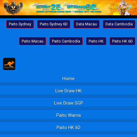
Paito Sydney
Paito Sydney 6D
Data Macau
Data Cambodia
Paito Macau
Paito Cambodia
Paito HK
Paito HK 6D
Home
Live Draw HK
Live Draw SGP
Paito Warna
Paito HK 6D