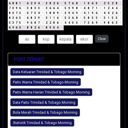
6
8
8
1
9
6
2
0
4
4
3
8
2
6
8
5
7
6
8
5
1
0
6
0
6
2
5
2
8
1
7
0
9
6
6
3
8
3
3
6
3
6
6
4
1
5
9
9
8
8
4
8
7
1
8
1
2
4
4
8
8
0
7
3
1
0
7
5
4
9
1
8
8
9
8
3
9
4
9
4
4
1
9
6
6
4
4
2
6
8
8
3
6
5
2
6
8
3
9
3
3
1
1
6
7
5
3
6
8
5
5
8
5
3
8
3
1
5
5
1
5
3
7
5
3
9
6
8
7
6
2
2
8
6
5
4
4
0
0
0
7
3
6
9
6
9
8
6
3
9
6
9
6
0
6
8
8
2
6
8
8
9
0
4
4
Clear
POST TERKAIT
Data Keluaran Trinidad & Tobago Morning
Paito Warna Trinidad & Tobago Morning
Paito Warna Harian Trinidad & Tobago Morning
Data Paito Trinidad & Tobago Morning
Bola Merah Trinidad & Tobago Morning
Statistik Trinidad & Tobago Morning