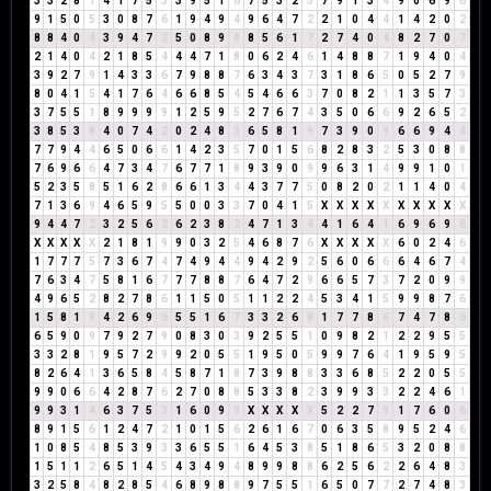
3
3
2
8
1
4
1
7
5
3
3
9
5
1
6
7
5
3
2
5
7
9
1
3
4
9
0
6
9
6
9
1
5
0
5
3
0
8
7
6
1
9
4
9
4
9
6
4
7
2
2
1
0
4
4
1
4
2
0
2
8
8
4
0
4
3
9
4
7
2
5
0
8
9
8
8
5
6
1
7
2
7
4
0
4
8
2
7
0
7
2
1
4
0
4
2
1
8
5
4
4
4
7
1
8
0
6
2
4
6
1
4
8
8
7
1
9
4
0
4
3
9
2
7
9
1
4
3
3
6
7
9
8
8
7
6
3
4
3
7
3
1
8
6
5
0
5
2
7
9
8
0
4
1
5
4
1
7
6
4
6
6
8
5
4
5
4
6
6
3
7
0
8
2
1
1
3
5
7
3
3
7
5
5
1
8
9
9
9
9
1
2
5
9
5
2
7
6
7
4
3
5
0
6
6
9
2
6
5
2
3
8
5
3
8
4
0
7
4
2
0
2
4
8
3
6
5
8
1
9
7
3
9
0
9
6
6
9
4
4
7
7
9
4
4
6
5
0
6
6
1
4
2
3
5
7
0
1
5
6
8
2
8
3
2
5
3
0
8
8
7
6
9
6
6
4
7
3
4
7
6
7
7
1
8
9
3
9
0
9
9
6
3
1
4
9
9
1
0
1
5
2
3
5
8
5
1
6
2
8
6
6
1
3
4
4
3
7
7
5
0
8
2
0
2
1
1
4
0
4
7
1
3
6
9
4
6
5
9
5
5
0
0
3
3
7
0
4
1
5
X
X
X
X
X
X
X
X
X
X
9
4
4
7
2
3
2
5
6
2
6
2
3
8
2
4
7
1
3
4
4
1
6
4
1
6
9
6
9
6
X
X
X
X
X
2
1
8
1
9
9
0
3
2
5
4
6
8
7
6
X
X
X
X
X
6
0
2
4
6
1
7
7
7
5
7
3
6
7
4
7
4
9
4
4
9
4
2
9
2
5
6
0
6
6
6
4
6
7
4
7
6
3
4
7
5
8
1
6
7
7
7
8
8
7
6
4
7
2
9
6
6
5
7
3
7
2
0
9
9
4
9
6
5
2
8
2
7
8
6
1
1
5
0
5
1
1
2
2
4
5
3
4
1
5
9
9
8
7
6
1
5
8
1
9
4
2
6
9
6
5
5
1
6
7
3
3
2
6
8
1
7
7
8
6
7
4
7
8
6
6
5
9
0
9
7
9
2
7
9
0
8
3
0
3
9
2
5
5
1
0
9
8
2
1
2
2
9
5
5
3
3
2
8
1
9
5
7
2
9
9
2
0
5
5
1
9
5
0
5
9
9
7
6
4
1
9
5
9
5
8
2
6
4
1
3
6
5
8
4
5
8
7
1
8
7
3
9
8
8
3
3
6
8
5
2
2
0
5
5
9
9
0
6
6
4
2
8
7
6
2
7
0
8
8
5
3
3
8
2
3
9
9
3
3
2
2
4
6
1
9
9
3
1
4
6
3
7
5
3
1
6
0
9
9
X
X
X
X
X
5
2
2
7
9
1
7
6
0
6
8
9
1
5
6
1
2
4
7
2
1
0
1
5
6
2
6
1
6
7
0
6
3
5
8
9
5
2
4
6
1
0
8
5
4
8
5
3
9
3
3
6
5
5
1
6
4
5
3
8
5
1
8
6
5
3
2
0
8
8
1
5
1
1
2
6
5
1
4
5
4
3
4
9
4
8
9
9
8
8
6
2
5
6
2
2
6
4
8
3
3
2
5
8
4
8
2
8
5
4
6
8
9
8
8
9
7
5
5
1
6
5
0
7
7
2
7
4
8
3