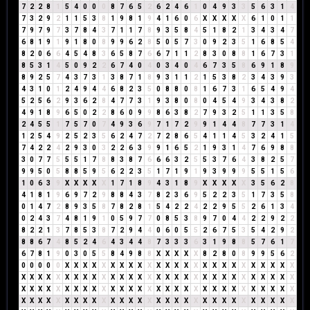
7
2
2
8
1
5
4
0
0
0
8
7
6
5
2
6
2
4
6
1
0
4
9
3
3
5
6
3
1
4
7
3
2
9
2
1
1
5
3
8
1
9
8
1
9
4
1
6
0
6
X
X
X
X
X
6
1
0
1
1
7
9
7
9
7
3
7
8
4
3
7
1
1
7
8
9
3
5
8
4
5
1
8
2
1
3
4
3
4
7
6
8
1
9
1
9
1
8
0
8
9
9
6
2
8
5
0
5
7
3
0
9
2
3
5
1
6
8
5
4
8
2
0
6
6
4
5
4
8
3
6
5
8
7
6
6
7
1
1
2
8
3
0
8
8
1
6
7
3
1
8
5
3
1
4
5
0
9
2
2
6
7
4
0
4
0
3
4
0
4
6
7
3
5
8
6
9
1
8
9
8
9
2
5
7
4
3
7
3
1
3
8
7
1
8
9
3
1
1
2
1
5
3
8
2
3
4
3
9
3
4
3
1
0
1
2
4
9
4
4
6
8
2
3
5
0
8
8
0
8
1
6
7
3
1
6
5
4
9
4
5
2
5
6
2
9
3
6
2
8
4
7
7
3
1
9
3
8
0
8
0
4
5
4
9
3
4
3
8
2
4
9
1
8
9
6
5
0
2
2
8
6
0
9
9
8
6
3
8
2
7
9
3
2
5
1
1
3
5
8
2
4
5
5
1
7
5
7
0
7
4
9
3
6
9
7
1
7
2
9
9
1
4
4
8
7
7
3
1
4
1
2
5
4
9
2
5
2
3
5
6
2
4
7
2
7
2
8
6
5
4
1
1
4
5
3
2
4
1
5
7
4
2
2
4
2
9
3
0
3
2
2
6
3
9
9
1
6
5
2
1
9
3
1
4
7
6
9
8
8
3
0
7
7
5
5
5
1
7
8
8
3
8
7
6
6
6
3
2
5
5
3
7
6
4
3
8
2
5
7
9
9
5
0
5
8
8
5
9
5
6
2
2
3
5
1
7
1
9
1
9
3
9
9
9
5
5
1
5
6
1
0
6
3
9
X
X
X
X
X
1
7
1
8
9
4
3
1
8
9
X
X
X
X
X
3
5
6
2
8
4
1
8
1
9
6
9
7
2
9
8
8
4
3
7
8
2
3
6
9
5
2
2
3
5
1
7
3
5
8
0
1
4
7
2
8
9
3
5
8
7
8
2
8
1
5
4
2
2
4
2
2
9
5
5
2
6
1
3
4
0
2
4
3
7
4
8
1
9
1
0
5
9
7
7
0
8
5
3
8
9
7
0
4
4
2
2
9
2
2
8
2
2
1
3
7
8
5
3
8
7
2
9
4
4
0
6
0
5
5
2
6
7
5
3
5
4
2
9
2
8
8
6
7
4
8
5
2
4
6
4
3
4
4
8
7
3
3
3
6
3
1
9
8
8
5
7
6
1
7
6
7
8
1
9
0
3
0
5
5
8
4
9
8
8
X
X
X
X
X
8
2
8
0
8
9
9
5
6
2
0
0
0
0
0
X
X
X
X
X
X
X
X
X
X
X
X
X
X
X
X
X
X
X
X
X
X
X
X
X
X
X
X
X
X
X
X
X
X
X
X
X
X
X
X
X
X
X
X
X
X
X
X
X
X
X
X
X
X
X
X
X
X
X
X
X
X
X
X
X
X
X
X
X
X
X
X
X
X
X
X
X
X
X
X
X
X
X
X
X
X
X
X
X
X
X
X
X
X
X
X
X
X
X
X
X
X
X
X
X
X
X
X
X
X
X
X
X
X
X