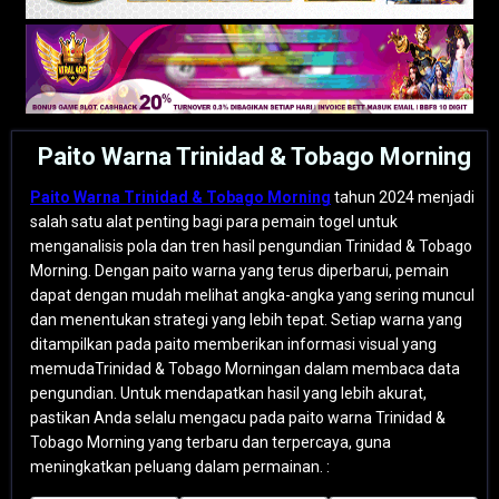
Paito Warna Trinidad & Tobago Morning
Paito Warna Trinidad & Tobago Morning
tahun 2024 menjadi
salah satu alat penting bagi para pemain togel untuk
menganalisis pola dan tren hasil pengundian Trinidad & Tobago
Morning. Dengan paito warna yang terus diperbarui, pemain
dapat dengan mudah melihat angka-angka yang sering muncul
dan menentukan strategi yang lebih tepat. Setiap warna yang
ditampilkan pada paito memberikan informasi visual yang
memudaTrinidad & Tobago Morningan dalam membaca data
pengundian. Untuk mendapatkan hasil yang lebih akurat,
pastikan Anda selalu mengacu pada paito warna Trinidad &
Tobago Morning yang terbaru dan terpercaya, guna
meningkatkan peluang dalam permainan. :