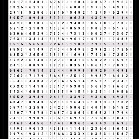
1
0
1
7
8
2
4
8
1
9
6
7
4
9
4
1
2
8
4
3
3
8
6
7
4
8
9
6
0
6
0
3
2
6
8
6
2
1
2
3
1
5
1
5
6
6
8
0
0
0
9
7
5
5
1
4
9
1
5
6
2
9
1
9
1
5
2
8
6
5
5
8
1
6
7
5
4
8
2
1
1
2
4
5
9
6
2
9
4
4
8
0
5
7
3
8
9
4
8
3
5
9
9
1
1
0
6
2
3
5
4
3
0
9
9
8
1
1
4
5
4
3
2
0
2
8
7
8
7
6
6
1
1
2
3
9
4
8
8
7
8
5
1
8
9
7
7
8
9
8
6
2
1
2
3
2
1
8
3
2
1
0
5
4
9
0
5
9
0
9
9
0
5
3
8
6
1
7
5
3
6
3
0
6
6
6
5
2
9
2
7
3
0
4
4
7
3
1
3
4
0
0
2
7
9
7
3
0
7
7
7
6
3
1
4
3
4
1
4
5
5
1
3
6
9
9
6
1
7
8
4
7
3
1
4
0
4
8
8
7
9
5
1
6
7
5
6
5
3
8
7
2
4
1
5
1
2
0
8
8
7
9
0
5
5
0
7
1
3
4
9
5
5
5
1
6
1
4
9
4
7
4
0
4
4
5
4
9
5
5
2
9
9
2
2
0
7
2
6
8
6
8
5
2
7
2
6
5
6
2
9
3
1
5
6
1
6
9
8
8
7
4
0
8
8
7
2
5
0
5
3
7
2
2
4
6
7
4
0
4
3
2
7
0
7
0
4
1
5
6
5
0
2
2
4
9
5
9
3
3
2
4
1
5
6
0
0
9
9
9
8
8
7
8
6
8
3
5
1
6
0
6
1
7
8
7
0
9
3
3
6
8
6
3
9
7
8
1
4
5
5
5
4
4
8
0
9
9
9
9
8
9
2
0
2
4
4
9
8
8
7
2
6
0
6
7
1
7
9
7
5
6
4
5
9
2
5
1
0
1
9
9
3
7
1
6
4
1
2
3
5
6
3
3
6
3
3
8
3
2
7
2
9
4
4
5
5
1
4
5
2
5
8
7
6
2
3
4
3
7
X
X
X
X
X
1
4
1
8
9
3
3
1
7
8
5
3
0
3
3
5
6
9
3
3
9
6
6
7
4
5
7
3
4
7
6
8
5
1
6
5
8
9
5
5
9
1
5
4
9
0
2
5
1
6
3
9
5
6
2
8
5
5
2
7
3
9
4
9
4
2
4
1
5
6
3
3
9
7
7
9
3
4
6
1
4
9
3
5
8
4
3
4
7
2
0
9
4
3
7
6
2
0
0
0
2
6
4
9
4
1
0
1
3
4
1
7
0
2
2
0
5
7
1
8
2
2
5
8
4
0
4
2
3
5
5
8
6
2
8
4
0
1
0
1
6
1
5
2
7
1
7
0
7
7
7
4
7
8
6
7
6
8
7
6
3
8
6
9
6
5
6
5
2
7
3
7
9
4
4
7
4
1
1
2
9
9
0
9
9
9
5
6
3
9
6
9
7
9
7
7
2
6
8
5
3
0
4
5
9
7
4
6
8
5
4
4
5
6
2
1
7
4
9
4
0
3
6
0
6
4
7
4
3
7
8
6
9
5
5
4
7
9
5
5
9
6
1
3
4
4
5
9
8
8
1
1
4
5
9
2
3
6
4
1
9
6
4
5
9
9
9
7
4
2
9
3
1
2
3
0
3
6
6
3
X
X
X
X
X
0
3
5
3
8
1
5
8
7
6