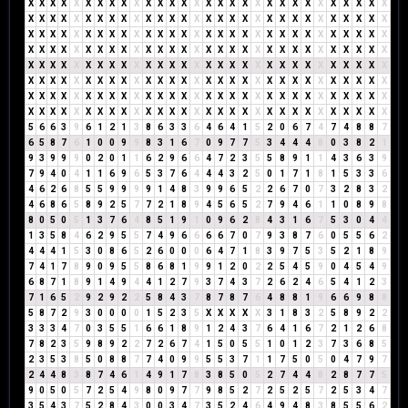
X
X
X
X
X
X
X
X
X
X
X
X
X
X
X
X
X
X
X
X
X
X
X
X
X
X
X
X
X
X
X
X
X
X
X
X
X
X
X
X
X
X
X
X
X
X
X
X
X
X
X
X
X
X
X
X
X
X
X
X
X
X
X
X
X
X
X
X
X
X
X
X
X
X
X
X
X
X
X
X
X
X
X
X
X
X
X
X
X
X
X
X
X
X
X
X
X
X
X
X
X
X
X
X
X
X
X
X
X
X
X
X
X
X
X
X
X
X
X
X
X
X
X
X
X
X
X
X
X
X
X
X
X
X
X
X
X
X
X
X
X
X
X
X
X
X
X
X
X
X
X
X
X
X
X
X
X
X
X
X
X
X
X
X
X
X
X
X
X
X
X
X
X
X
X
X
X
X
X
X
X
X
X
X
X
X
X
X
X
X
X
X
X
X
X
X
X
X
X
X
X
X
X
X
X
X
X
X
X
X
X
X
X
X
X
X
X
X
X
X
X
X
X
X
X
X
X
X
X
X
X
X
X
X
X
X
X
X
X
X
5
6
6
3
9
6
1
2
1
3
8
6
3
3
6
4
6
4
1
5
2
0
6
7
4
7
4
8
8
7
6
5
8
7
6
1
0
0
9
9
8
3
1
6
7
0
9
7
7
5
3
4
4
4
8
0
3
8
2
1
9
3
9
9
9
0
2
0
1
1
6
2
9
6
6
4
7
2
3
5
5
8
9
1
1
4
3
6
3
9
7
9
4
0
4
1
1
6
9
6
5
3
7
6
4
4
4
3
2
5
0
1
7
1
8
1
5
3
3
6
4
6
2
6
8
5
5
9
9
9
9
1
4
8
3
9
9
6
5
2
2
6
7
0
7
3
2
8
3
2
4
6
8
6
5
8
9
2
5
7
7
2
1
8
9
4
5
6
5
2
7
9
4
6
1
1
0
8
9
8
8
0
5
0
5
1
3
7
6
4
8
5
1
9
1
0
9
6
2
8
4
3
1
6
7
5
3
0
4
4
1
3
5
8
4
6
2
9
5
5
7
4
9
6
6
6
6
7
0
7
9
3
8
7
6
0
5
5
6
2
4
4
4
1
5
3
0
8
6
5
2
6
0
0
0
6
4
7
1
8
3
9
7
5
3
5
2
1
8
9
7
4
1
7
8
9
0
9
5
5
8
6
8
1
9
9
1
2
0
2
2
5
4
5
9
0
4
5
4
9
6
8
7
1
8
9
1
4
9
4
4
1
2
7
9
3
7
4
3
7
2
6
2
4
6
5
4
1
2
3
7
1
6
5
2
9
2
9
2
2
5
8
4
3
7
8
7
8
7
6
4
8
8
1
9
6
6
9
8
8
5
8
7
2
9
3
0
0
0
0
1
5
2
3
5
X
X
X
X
X
3
1
8
3
2
5
8
9
2
2
3
3
3
4
7
0
3
5
5
1
6
6
1
8
9
1
2
4
3
7
6
4
1
6
7
2
1
2
6
8
7
8
2
3
5
9
8
9
2
2
7
2
6
7
4
1
5
0
5
5
1
0
1
2
3
7
3
6
8
5
2
3
5
3
8
5
0
8
8
7
7
4
0
9
9
5
5
3
7
1
1
7
5
0
5
0
4
7
9
7
2
4
4
8
3
8
7
4
6
1
4
9
1
7
8
3
8
5
0
5
2
7
4
4
8
2
8
7
7
5
9
0
5
0
5
7
2
5
4
9
8
0
9
7
7
9
8
5
2
7
2
5
2
5
7
2
5
3
4
7
3
5
4
3
7
5
2
8
4
3
0
0
3
4
7
3
5
2
4
6
4
9
4
8
3
8
5
5
6
2