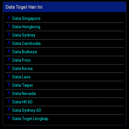
Data Togel Hari Ini
Data Singapore
Data Hongkong
Data Sydney
Data Cambodia
Data Bullseye
Data Pcso
Data Korea
Data Laos
Data Taipei
Data Nevada
Data HK 6D
Data Sydney 6D
Data Togel Lengkap