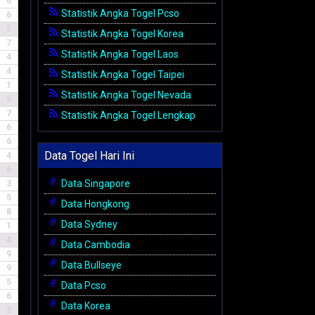
6
Statistik Angka Togel Pcso
6
5
Statistik Angka Togel Korea
7
Statistik Angka Togel Laos
4
4
Statistik Angka Togel Taipei
1
Statistik Angka Togel Nevada
5
7
Statistik Angka Togel Lengkap
6
6
Data Togel Hari Ini
4
6
Data Singapore
3
5
Data Hongkong
8
Data Sydney
1
4
Data Cambodia
9
Data Bullseye
9
5
Data Pcso
6
Data Korea
2