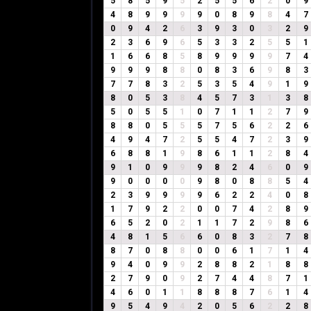
5
8
5
9
5
2
5
5
6
2
0
9
4
8
9
9
9
9
0
8
9
8
4
7
0
9
4
2
6
3
9
3
0
3
2
9
2
3
6
9
6
5
3
3
2
5
5
1
1
6
6
8
5
8
9
9
9
9
7
4
9
9
9
8
8
0
8
3
6
9
8
3
7
7
8
3
2
5
3
5
4
9
1
9
8
0
5
3
8
4
5
7
3
1
3
8
5
0
5
5
1
0
7
1
1
2
7
9
8
8
0
5
5
5
7
5
6
2
2
6
4
9
4
7
2
5
5
4
7
2
3
9
6
8
8
1
9
8
6
1
1
2
8
4
9
1
0
9
9
9
8
2
4
6
0
9
9
0
0
0
0
9
8
0
8
8
5
4
2
3
9
9
9
9
6
2
2
4
0
8
1
7
9
2
2
0
0
7
4
2
8
9
6
5
2
0
2
1
1
7
2
9
8
6
4
8
1
5
6
6
0
8
3
2
7
8
8
7
0
8
8
0
0
6
1
7
1
4
9
4
0
9
9
2
8
8
2
1
8
8
2
7
9
0
9
2
7
4
4
8
7
1
4
6
0
1
1
8
8
8
7
6
1
4
9
5
4
9
4
2
0
5
6
2
2
8