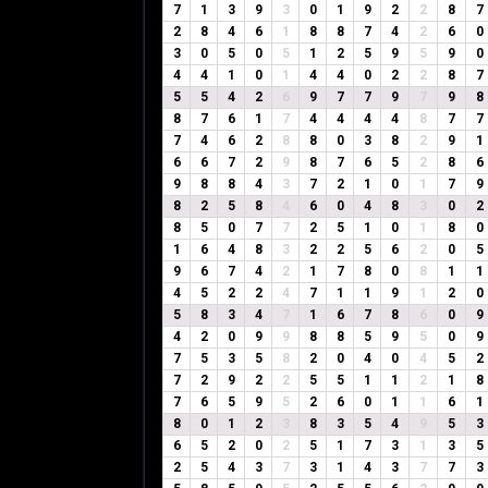
7
1
3
9
3
0
1
9
2
2
8
7
2
8
4
6
1
8
8
7
4
2
6
0
3
0
5
0
5
1
2
5
9
5
9
0
4
4
1
0
1
4
4
0
2
2
8
7
5
5
4
2
6
9
7
7
9
7
9
8
8
7
6
1
7
4
4
4
4
8
7
7
7
4
6
2
8
8
0
3
8
2
9
1
6
6
7
2
9
8
7
6
5
2
8
6
9
8
8
4
3
7
2
1
0
1
7
9
8
2
5
8
4
6
0
4
8
3
0
2
8
5
0
7
7
2
5
1
0
1
8
0
1
6
4
8
3
2
2
5
6
2
0
5
9
6
7
4
2
1
7
8
0
8
1
1
4
5
2
2
4
7
1
1
9
1
2
0
5
8
3
4
7
1
6
7
8
6
0
9
4
2
0
9
9
8
8
5
9
5
0
9
7
5
3
5
8
2
0
4
0
4
5
2
7
2
9
2
2
5
5
1
1
2
1
8
7
6
5
9
5
2
6
0
1
1
6
1
8
0
1
2
3
8
3
5
4
9
5
3
6
5
2
0
2
5
1
7
3
1
3
5
2
5
4
3
7
3
1
4
3
7
7
3