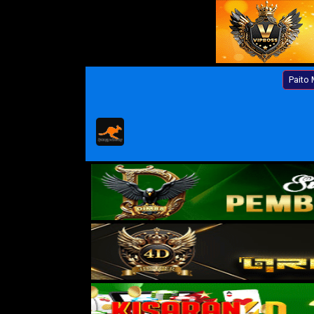
Paito