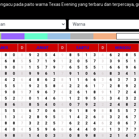
 mengacu pada paito warna Texas Evening yang terbaru dan terpercaya, 
AMIS
D
JUMAT
D
SABTU
D
MINGGU
8
0
8
9
2
5
4
9
8
5
1
3
4
6
2
8
5
6
8
5
5
7
1
9
1
2
0
5
7
3
3
9
5
1
9
0
9
1
5
7
9
7
6
5
5
5
1
6
6
9
6
8
0
8
9
9
6
1
7
9
1
0
6
6
8
3
4
1
4
2
6
4
8
6
2
8
1
1
6
6
3
6
3
7
3
5
5
1
9
2
5
8
4
2
2
6
1
7
2
8
9
2
9
0
9
7
9
6
7
4
2
6
1
8
9
1
7
2
4
5
2
7
0
1
4
6
1
1
2
9
5
5
3
4
3
2
8
6
5
8
5
4
0
4
0
7
9
2
2
2
4
8
2
5
5
1
6
7
0
6
6
9
1
8
9
8
8
5
5
7
1
3
4
2
8
9
5
5
1
4
2
6
8
3
2
6
7
8
8
7
3
2
2
5
7
6
2
2
4
6
2
0
6
7
4
0
4
5
5
9
6
6
6
4
4
0
4
1
3
7
7
9
8
8
1
4
0
3
3
0
8
9
8
8
2
1
4
7