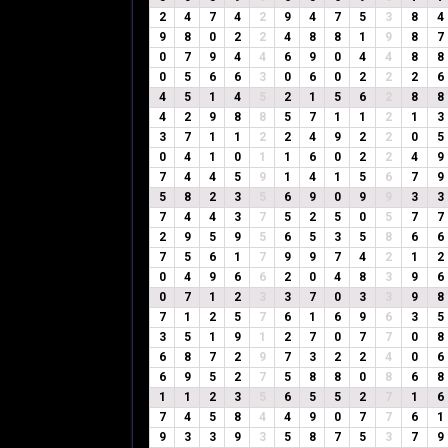
2
4
7
4
2
9
4
7
5
3
8
4
9
8
0
2
2
4
8
8
1
9
8
7
0
7
9
4
4
6
9
0
4
4
8
8
0
5
6
6
3
0
6
0
2
2
2
6
4
5
1
4
5
2
1
5
6
2
8
8
4
2
9
8
8
5
7
1
1
2
1
3
3
7
1
1
2
2
4
9
2
2
0
5
0
4
1
0
1
1
6
0
2
2
4
9
7
4
4
5
9
1
4
1
5
6
7
9
5
8
2
3
5
6
9
0
9
9
3
3
7
4
4
3
7
5
2
5
0
5
7
7
2
9
5
9
5
6
5
3
5
8
6
6
7
5
6
1
7
9
9
7
4
2
1
2
0
4
9
6
6
2
0
4
8
3
9
6
0
7
1
2
3
3
7
0
3
3
9
8
7
1
2
5
7
6
1
6
9
6
3
5
3
5
1
9
1
2
7
0
7
7
0
8
6
8
7
2
9
7
3
2
2
4
0
6
6
9
5
2
7
5
8
8
0
8
6
8
1
1
2
3
5
6
5
5
2
7
1
6
7
4
5
8
4
4
9
0
7
7
6
1
9
3
3
9
3
5
8
7
5
3
7
9