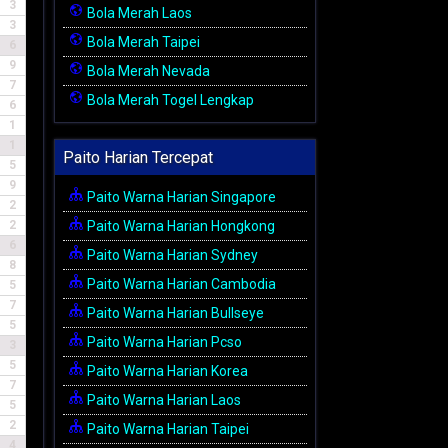
3
Bola Merah Laos
3
Bola Merah Taipei
6
9
Bola Merah Nevada
7
Bola Merah Togel Lengkap
6
1
1
Paito Harian Tercepat
5
9
Paito Warna Harian Singapore
2
2
Paito Warna Harian Hongkong
6
Paito Warna Harian Sydney
8
Paito Warna Harian Cambodia
5
7
Paito Warna Harian Bullseye
5
Paito Warna Harian Pcso
3
5
Paito Warna Harian Korea
7
Paito Warna Harian Laos
5
2
Paito Warna Harian Taipei
4