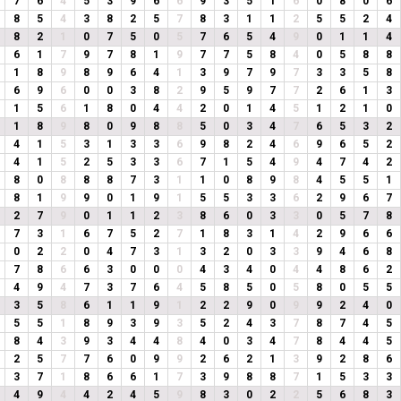
7
6
4
5
3
9
6
6
9
3
5
1
6
0
8
0
6
8
5
4
3
8
2
5
7
8
3
1
1
2
5
5
2
4
8
2
1
0
7
5
0
5
7
6
5
4
9
0
1
1
4
6
1
7
9
7
8
1
9
7
7
5
8
4
0
5
8
8
1
8
9
8
9
6
4
1
3
9
7
9
7
3
3
5
8
6
9
6
0
0
3
8
2
9
5
9
7
7
2
6
1
3
1
5
6
1
8
0
4
4
2
0
1
4
5
1
2
1
0
1
8
9
8
0
9
8
8
5
0
3
4
7
6
5
3
2
4
1
5
3
1
3
3
6
9
8
2
4
6
9
6
5
2
4
1
5
2
5
3
3
6
7
1
5
4
9
4
7
4
2
8
0
8
8
8
7
3
1
1
0
8
9
8
4
5
5
1
8
1
9
9
0
1
9
1
5
5
3
3
6
2
9
6
7
2
7
9
0
1
1
2
3
8
6
0
3
3
0
5
7
8
7
3
1
6
7
5
2
7
1
8
3
1
4
2
9
6
6
0
2
2
0
4
7
3
1
3
2
0
3
3
9
4
6
8
7
8
6
6
3
0
0
0
4
3
4
0
4
4
8
6
2
4
9
4
7
3
7
6
4
5
8
5
0
5
8
0
5
5
3
5
8
6
1
1
9
1
2
2
9
0
9
9
2
4
0
5
5
1
8
9
3
9
3
5
2
4
3
7
8
7
4
5
8
4
3
9
3
4
4
8
4
0
3
4
7
8
4
4
5
2
5
7
7
6
0
9
9
2
6
2
1
3
9
2
8
6
3
7
1
8
6
6
1
7
3
9
8
8
7
1
5
3
3
4
9
4
4
2
4
5
9
8
3
0
2
2
5
6
8
3