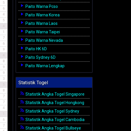
5
Paito Warna Pcso
6
4
Paito Warna Korea
5
Paito Warna Laos
4
Paito Warna Taipei
1
7
Paito Warna Nevada
6
Paito HK 6D
9
4
Paito Sydney 6D
8
Paito Warna Lengkap
9
9
3
Statistik Togel
5
8
Statistik Angka Togel Singapore
7
7
Statistik Angka Togel Hongkong
4
Statistik Angka Togel Sydney
1
Statistik Angka Togel Cambodia
6
7
Statistik Angka Togel Bullseye