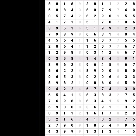
8
8
1
8
9
3
8
1
1
2
2
8
5
0
8
4
3
8
0
7
9
7
4
0
0
5
7
4
2
8
2
9
0
9
5
5
4
1
7
1
8
5
1
7
0
7
8
6
3
9
5
1
6
5
1
9
9
9
2
3
7
9
8
9
8
6
6
3
1
4
0
4
4
5
6
4
1
1
6
0
7
7
5
5
2
8
6
4
1
1
2
0
7
7
6
7
1
2
9
8
8
0
3
4
2
6
6
7
0
3
5
8
4
1
4
8
4
3
9
1
8
9
6
2
8
9
6
4
5
9
6
7
6
6
2
2
4
8
9
0
0
0
8
0
0
6
5
3
8
0
2
0
6
6
3
3
8
9
8
2
1
0
8
6
0
6
5
9
9
4
2
2
4
6
7
7
4
2
3
0
6
5
4
1
5
8
3
8
3
2
7
5
7
6
9
8
8
8
3
4
1
5
9
2
6
9
0
0
0
3
6
9
1
1
3
5
0
9
1
1
2
1
6
1
7
8
2
9
5
2
1
6
7
4
1
0
2
2
7
5
2
7
9
0
9
1
8
5
4
9
9
6
4
3
9
9
9
1
3
1
3
4
1
5