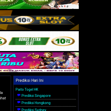
Prediksi Hari Ini
Paito Togel HK
la
Prediksi Singapore
ihat
Prediksi Hongkong
Prediksi Sydney