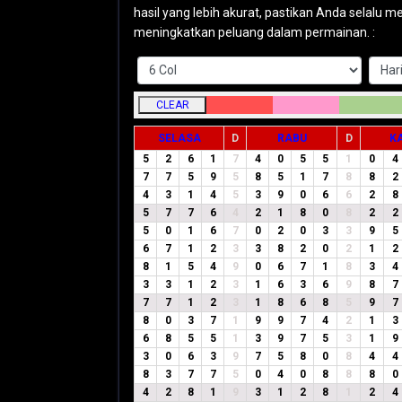
hasil yang lebih akurat, pastikan Anda selalu
meningkatkan peluang dalam permainan. :
CLEAR
SELASA
D
RABU
D
K
5
2
6
1
7
4
0
5
5
1
0
4
7
7
5
9
5
8
5
1
7
8
8
2
4
3
1
4
5
3
9
0
6
6
2
8
5
7
7
6
4
2
1
8
0
8
2
2
5
0
1
6
7
0
2
0
3
3
9
5
6
7
1
2
3
3
8
2
0
2
1
2
8
1
5
4
9
0
6
7
1
8
3
4
3
3
1
2
3
1
6
3
6
9
8
7
7
7
1
2
3
1
8
6
8
5
9
7
8
0
3
7
1
9
9
7
4
2
1
3
6
8
5
5
1
3
9
7
5
3
1
9
3
0
6
3
9
7
5
8
0
8
4
4
8
3
7
7
5
0
4
0
8
8
8
0
4
2
8
1
9
3
1
2
8
1
2
4