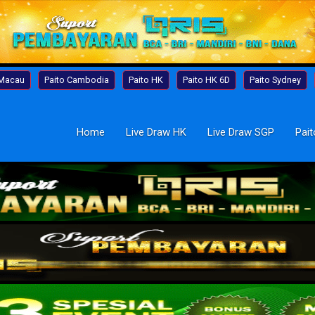
 Macau
Paito Cambodia
Paito HK
Paito HK 6D
Paito Sydney
Home
Live Draw HK
Live Draw SGP
Pai