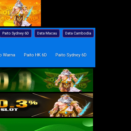
Paito Sydney 6D
Data Macau
Data Cambodia
to Warna
Paito HK 6D
Paito Sydney 6D