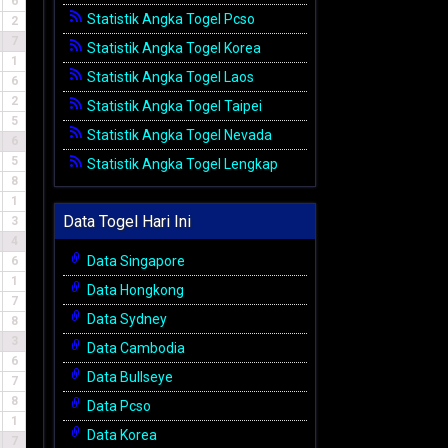
6
Statistik Angka Togel Pcso
2
7
Statistik Angka Togel Korea
1
Statistik Angka Togel Laos
6
2
Statistik Angka Togel Taipei
5
Statistik Angka Togel Nevada
6
5
Statistik Angka Togel Lengkap
8
1
Data Togel Hari Ini
3
4
Data Singapore
6
1
Data Hongkong
7
Data Sydney
8
3
Data Cambodia
6
Data Bullseye
7
8
Data Pcso
1
Data Korea
7