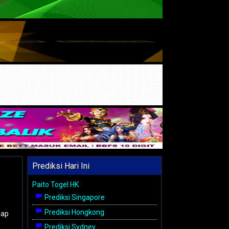
Prediksi Hari Ini
Paito Togel HK
Prediksi Singapore
Prediksi Hongkong
iap
Prediksi Sydney