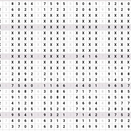
1
1
8
3
6
4
1
7
5
9
5
5
5
0
6
1
7
3
2
6
0
2
3
6
0
2
1
3
1
7
2
3
5
2
0
6
3
9
1
5
2
9
4
9
X
X
X
X
X
X
X
X
X
X
X
X
X
X
X
X
X
X
X
X
X
X
X
X
X
X
X
X
X
X
X
X
X
X
X
X
X
X
X
X
X
X
X
X
X
X
X
X
X
X
X
X
X
X
X
X
X
X
X
X
X
X
X
X
X
X
X
X
X
X
X
X
X
X
X
X
X
X
X
X
X
X
X
X
X
X
X
X
X
X
X
X
X
X
X
X
X
X
X
X
X
X
X
X
X
X
X
X
X
X
X
X
X
X
X
X
X
X
X
X
X
X
X
X
X
X
X
X
X
X
X
X
X
X
X
X
X
X
X
X
X
X
X
X
X
X
X
X
X
X
X
X
X
X
X
X
X
3
4
1
6
7
X
X
X
X
X
X
X
X
X
X
X
X
X
X
X
X
X
X
X
X
X
X
X
X
X
X
X
X
X
X
X
X
X
X
X
X
X
X
X
X
X
X
1
5
4
7
8
8
2
8
9
2
2
2
0
1
0
1
0
0
1
9
1
9
1
8
8
3
9
4
2
8
5
4
7
9
2
1
3
1
2
3
2
5
1
4
3
7
8
5
7
5
6
0
6
1
1
6
6
3
4
4
0
1
1
9
6
5
7
7
2
0
6
8
7
6
3
0
8
6
5
7
1
7
1
8
1
5
8
5
9
6
9
1
0
5
5
6
0
8
8
7
4
5
6
9
6
6
5
6
9
2
3
4
1
2
8
1
5
3
3
4
7
5
6
0
4
4
0
5
7
7
9
8
2
8
0
5
5
8
5
2
0
2
7
9
3
6
9
2
8
3
8
5
8
9
5
4
1
5
9
3
2
1
3
7
1
4
2
6
8
7
5
2
6
7
4
0
6
4
1
6
3
1
3
4
8
1
1
5
6
3
7
0
2
5
3
3
7
0
3
3
6
0
3
2
5
5
4
9
9
9
5
8
9
9