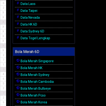
6
Data Laos
2
Data Taipei
X
X
Data Nevada
X
Data HK 6D
X
Data Sydney 6D
X
X
Data Togel Lengkap
X
X
X
Bola Merah 6D
2
7
Bola Merah Singapore
1
Bola Merah HK
3
4
Bola Merah Sydney
6
Bola Merah Cambodia
5
2
Bola Merah Bullseye
7
Bola Merah Pcso
2
Bola Merah Korea
9