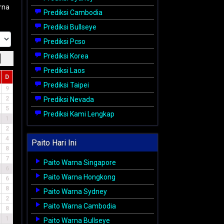
rna
Prediksi Cambodia
Prediksi Bullseye
Prediksi Pcso
Prediksi Korea
Prediksi Laos
D
Prediksi Taipei
9
2
Prediksi Nevada
5
Prediksi Kami Lengkap
1
2
4
Paito Hari Ini
8
7
Paito Warna Singapore
6
Paito Warna Hongkong
6
8
Paito Warna Sydney
2
Paito Warna Cambodia
8
1
Paito Warna Bullseye