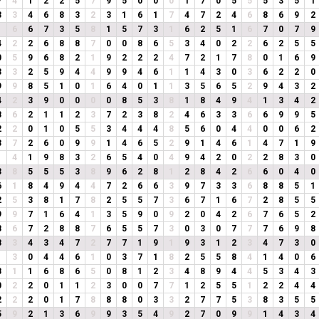
7
4
1
2
2
5
7
9
5
0
0
0
1
7
0
5
5
5
3
5
1
3
3
4
6
8
3
2
3
1
6
1
7
4
7
2
4
6
8
6
9
2
1
6
6
7
3
5
8
1
5
7
3
1
6
2
5
1
6
7
0
7
9
4
2
2
6
8
8
7
0
0
8
6
5
3
4
0
2
2
6
2
5
5
0
5
9
6
8
2
1
9
2
2
2
4
7
2
1
7
8
0
1
6
9
3
3
2
5
9
4
4
9
9
4
6
1
1
4
3
0
3
6
2
2
0
9
9
8
5
1
0
1
6
4
0
1
1
3
5
6
5
2
9
4
3
2
4
2
3
9
0
0
0
0
8
5
3
8
1
8
4
9
4
1
3
4
2
8
6
2
1
1
2
3
7
2
3
8
2
4
6
3
3
6
6
9
9
5
2
2
0
1
0
5
5
3
4
4
4
8
5
6
0
4
4
0
0
6
2
3
7
2
6
0
9
9
1
4
6
5
2
9
1
4
6
1
4
7
1
9
1
4
1
9
8
3
2
6
5
4
0
4
9
4
2
0
2
2
8
3
0
3
8
5
5
5
3
8
9
6
2
8
1
2
8
4
2
6
6
0
4
0
6
1
8
4
9
4
4
7
2
6
6
3
9
7
3
3
6
8
8
5
1
2
5
3
8
1
7
8
2
5
5
7
3
6
7
1
6
7
2
8
5
5
9
9
7
1
6
4
1
3
5
9
0
9
2
0
4
2
6
7
6
5
2
8
6
7
2
8
8
7
6
5
5
7
3
0
3
0
7
7
7
6
9
8
8
3
4
3
4
7
2
7
7
1
9
1
9
3
1
2
3
4
7
3
0
1
3
0
4
4
6
1
0
3
7
1
8
2
5
5
8
4
1
4
0
6
8
1
1
6
8
6
5
0
8
1
2
3
4
8
9
4
4
5
3
4
3
0
2
2
0
1
1
2
3
0
0
7
7
1
2
5
5
1
2
2
4
4
2
2
2
0
1
7
8
8
8
0
3
3
2
7
7
5
3
8
3
5
5
5
9
2
1
3
6
9
9
3
5
4
9
2
7
0
9
9
1
4
3
4