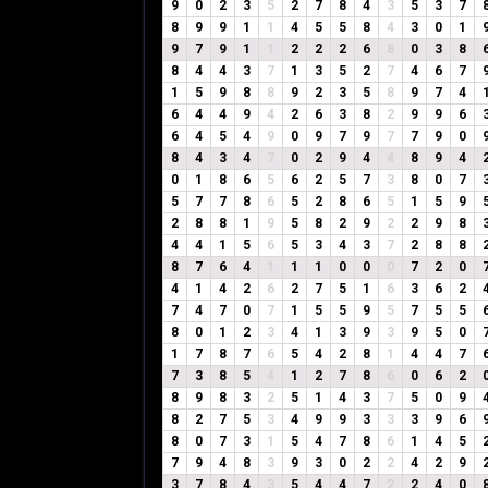
9
0
2
3
5
2
7
8
4
3
5
3
7
8
9
9
1
1
4
5
5
8
4
3
0
1
9
7
9
1
1
2
2
2
6
8
0
3
8
8
4
4
3
7
1
3
5
2
7
4
6
7
1
5
9
8
8
9
2
3
5
8
9
7
4
6
4
4
9
4
2
6
3
8
2
9
9
6
6
4
5
4
9
0
9
7
9
7
7
9
0
8
4
3
4
7
0
2
9
4
4
8
9
4
0
1
8
6
5
6
2
5
7
3
8
0
7
5
7
7
8
6
5
2
8
6
5
1
5
9
2
8
8
1
9
5
8
2
9
2
2
9
8
4
4
1
5
6
5
3
4
3
7
2
8
8
8
7
6
4
1
1
1
0
0
0
7
2
0
4
1
4
2
6
2
7
5
1
6
3
6
2
7
4
7
0
7
1
5
5
9
5
7
5
5
8
0
1
2
3
4
1
3
9
3
9
5
0
1
7
8
7
6
5
4
2
8
1
4
4
7
7
3
8
5
4
1
2
7
8
6
0
6
2
8
9
8
3
2
5
1
4
3
7
5
0
9
8
2
7
5
3
4
9
9
3
3
3
9
6
8
0
7
3
1
5
4
7
8
6
1
4
5
7
9
4
8
3
9
3
0
2
2
4
2
9
3
7
8
4
3
5
4
4
7
2
2
4
0