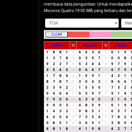
membaca data pengundian. Untuk mendapatkan h
Morocco Quatro 19:00 WIB yang terbaru dan te
CLEAR
SENIN
D
SELASA
D
RABU
1
8
8
1
9
6
4
3
6
9
0
1
9
1
3
7
8
6
0
3
9
7
7
0
0
8
9
2
2
7
9
5
3
4
4
8
9
7
9
3
5
4
4
8
0
6
6
7
4
6
7
9
1
7
8
6
5
1
9
9
1
1
4
2
1
8
7
8
7
6
3
0
4
2
6
8
6
6
2
3
9
2
2
1
5
5
5
1
7
3
2
0
4
6
4
1
5
3
9
7
7
9
1
4
7
9
0
6
6
6
3
6
5
2
2
1
4
9
0
0
3
3
4
8
5
9
5
0
1
9
1
4
3
2
5
0
8
5
1
6
0
5
7
4
0
5
6
2
7
3
5
4
9
7
8
2
0
8
5
1
6
3
6
9
1
1
3
8
0
4
8
1
8
9
4
1
9
8
8
4
2
7