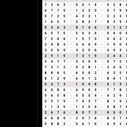
7
3
6
3
9
0
0
1
4
5
9
2
8
4
7
7
5
3
1
2
2
0
2
5
7
9
5
7
2
5
7
4
3
2
1
3
2
2
3
1
6
5
7
3
2
8
2
7
9
8
3
9
0
3
6
3
9
8
1
4
6
1
6
1
2
6
5
7
5
3
5
6
3
4
7
0
4
0
7
2
6
6
3
1
5
7
0
7
9
6
2
2
9
8
3
2
3
6
6
9
6
1
9
0
3
5
5
9
5
3
2
5
6
2
4
9
3
2
9
1
9
1
7
3
1
9
1
3
4
4
3
4
7
7
5
3
3
0
9
9
0
7
2
7
3
1
2
3
9
2
8
1
9
3
4
6
8
8
6
5
2
6
5
0
2
2
4
3
5
8
1
2
9
2
6
9
1
2
3
8
6
1
5
2
7
3
1
1
0
9
8
8
4
1
3
4
0
8
6
5
4
9
0
9
9
7
7
8
5
6
5
8
4
0
5
5
4
9
4
2
9
2
5
1
9
1
7
9
3
7
1
8
1
9
1
1
3
9
3
1
2
5
4
9
9
8
7
2
4
7
6
4
8
0
7
3
1
9
5
0
4
6
8
9
8
3
9
7
4
2
8
5
7
5
8
8
2
1
0
6
1
6
7
4
9
2