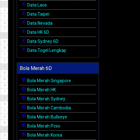
1
Data Laos
7
Data Taipei
1
3
Data Nevada
7
Data HK 6D
0
Data Sydney 6D
9
8
Data Togel Lengkap
1
3
7
Bola Merah 6D
0
8
Bola Merah Singapore
9
Bola Merah HK
7
9
Bola Merah Sydney
9
Bola Merah Cambodia
1
4
Bola Merah Bullseye
9
Bola Merah Pcso
8
Bola Merah Korea
5