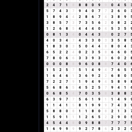
2
4
7
1
8
8
8
0
9
9
0
4
5
5
7
4
3
7
9
4
0
7
7
2
6
0
1
8
9
4
4
2
8
6
7
4
3
8
9
3
8
5
7
3
7
3
5
6
2
0
8
2
1
2
6
8
5
4
4
4
0
4
5
3
5
0
8
1
3
4
0
4
4
3
7
0
2
7
4
0
3
4
7
4
3
3
0
3
3
5
8
1
8
3
0
3
5
0
4
4
8
8
0
4
6
5
2
2
4
0
2
3
5
8
6
6
0
7
8
0
6
6
3
3
9
3
3
6
0
2
0
0
0
8
8
9
6
0
8
8
7
4
0
1
5
2
5
7
5
1
4
9
4
7
6
5
1
6
4
6
1
3
6
9
2
2
6
8
0
7
2
2
7
9
1
9
4
9
4
5
8
9
5
6
8
6
5
4
5
2
5
7
9
4
1
0
6
8
5
4
7
0
3
5
8
3
8
8
6
3
9
7
7
5
6
1
9
1
1
4
9
1
1
4
1
5
8
1
9
9
9
7
4
3
5
8
8
0
8
1
1
8
0
8
2
1
3
1
5
9
1
1
1
2
6
5
2
2
9
0
4
5
4
4
8
0
9
8
8
7
7
7
7
1
6
9
9
9
9
2
7
8
6
2
3
2