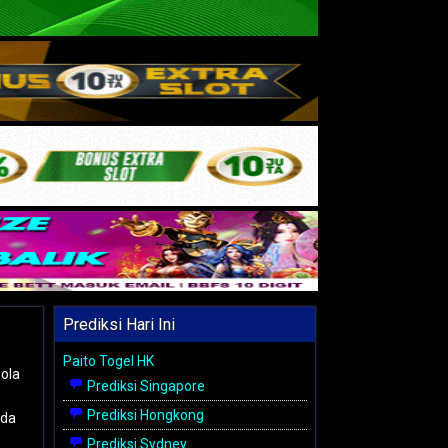
Prediksi Hari Ini
Paito Togel HK
pola
Prediksi Singapore
Prediksi Hongkong
ada
Prediksi Sydney