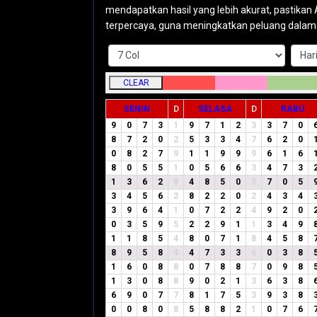
mendapatkan hasil yang lebih akurat, pastikan
terpercaya, guna meningkatkan peluang dalam 
CLEAR
SENIN
D
SELASA
D
RABU
9
0
7
3
1
9
7
1
2
3
3
7
0
8
7
2
0
2
5
3
3
4
7
6
2
0
0
8
2
7
9
1
1
9
9
9
6
1
6
8
0
5
5
1
0
5
6
6
3
4
7
3
1
3
6
2
8
4
8
5
0
5
7
0
5
3
4
5
6
2
8
2
2
0
2
4
3
4
3
9
6
4
1
0
7
2
2
4
9
2
0
0
3
5
9
5
2
2
9
1
1
3
4
9
1
1
8
5
4
8
0
7
1
8
4
5
8
8
9
5
8
4
4
7
3
3
6
0
3
8
1
6
0
8
8
0
7
8
8
7
0
9
8
1
3
0
8
8
9
0
2
1
3
6
3
8
6
9
0
7
7
8
1
7
5
3
9
3
8
0
0
8
0
8
5
8
8
2
1
0
7
6