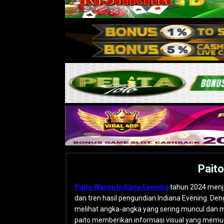
Paito
Paito Warna Indiana Evening
tahun 2024 menjad
dan tren hasil pengundian Indiana Evening. De
melihat angka-angka yang sering muncul dan me
paito memberikan informasi visual yang mem