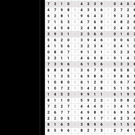
7
3
1
0
1
4
3
3
9
3
0
4
0
4
7
9
8
8
4
3
5
6
2
2
7
2
6
2
8
1
9
9
6
4
3
7
9
3
3
7
1
5
3
8
4
7
6
9
6
4
8
2
9
4
5
6
2
2
4
8
8
7
2
4
3
3
9
3
1
4
2
3
6
0
6
0
1
0
5
6
2
0
2
3
9
4
6
1
0
0
6
4
1
5
6
2
3
2
3
4
7
0
4
1
0
8
0
7
7
9
1
3
1
4
5
2
3
3
3
1
1
2
4
6
9
8
8
9
1
4
7
3
9
6
6
6
1
5
6
2
5
3
3
8
8
6
8
5
3
6
7
9
7
8
5
8
1
1
3
5
8
6
9
8
6
5
9
8
6
1
0
8
0
8
6
1
2
9
2
5
6
7
1
0
7
2
9
3
4
2
8
1
5
1
5
1
4
5
3
8
9
9
1
1
2
6
1
9
8
1
1
0
1
5
9
2
2
4
3
0
8
7
2
2
7
9
4
4
4
0
4
3
4
1
2
6
7
7
5
4
9
8
9
8
6
9
5
2
2
0
5
5
9
4
1
7
8
4
2
3
8
1
6
5
2
3
8
9
6
6
9
1
5
8
5
9
6
6
8
2
7
3
1
2
7
4