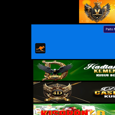
Paito