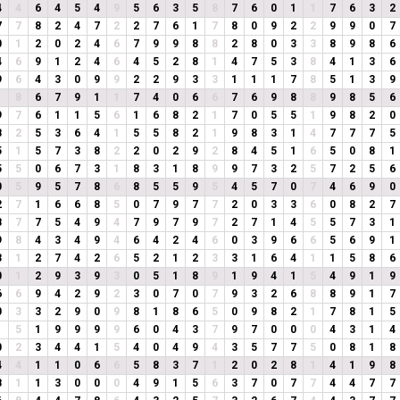
4
4
6
4
5
4
9
5
6
3
5
8
7
6
0
1
1
7
6
3
2
7
7
8
2
4
7
2
2
7
6
1
7
8
0
9
2
2
9
9
0
7
0
1
2
0
2
4
6
7
9
9
8
8
2
8
0
3
3
8
9
8
6
4
6
9
1
2
4
6
4
5
2
8
1
4
7
5
3
8
4
1
3
6
9
6
4
3
0
9
9
2
2
9
3
3
1
1
1
7
8
5
1
3
9
1
8
6
7
9
1
1
7
4
0
6
6
7
6
9
8
8
9
8
5
6
9
7
6
1
1
5
6
1
6
8
2
1
7
0
5
5
1
9
8
2
0
8
2
5
3
6
4
1
5
5
8
2
1
9
8
3
1
4
7
7
7
5
5
1
5
7
3
8
2
2
0
2
9
2
8
4
5
1
6
5
0
8
1
5
5
0
6
7
3
1
8
3
1
8
9
9
7
3
2
5
7
2
5
6
0
5
9
5
7
8
6
8
5
5
9
5
4
5
7
0
7
4
6
9
0
2
7
1
6
6
8
5
0
7
9
7
7
2
0
3
3
6
0
8
2
7
8
7
7
5
4
9
4
7
9
7
9
7
2
7
1
4
5
5
7
3
1
9
8
4
3
4
9
4
6
4
2
4
6
0
3
9
6
6
5
6
9
1
3
1
2
7
4
2
6
5
2
1
2
3
3
1
6
4
1
1
5
8
6
0
1
2
9
3
9
3
0
5
1
8
9
1
9
4
1
5
4
9
1
9
6
6
9
4
2
9
2
3
0
7
0
7
9
3
2
6
8
8
9
1
7
0
3
3
2
9
0
9
8
1
8
6
5
0
9
8
2
1
7
8
1
5
1
5
1
9
9
9
9
6
0
4
3
7
9
7
0
0
0
4
3
1
4
0
2
3
4
4
1
5
4
0
4
9
4
3
5
7
7
5
0
8
1
8
4
4
1
1
0
6
6
5
8
3
7
1
2
0
2
8
1
4
1
9
8
8
1
1
3
0
0
0
4
9
1
5
6
3
7
0
7
7
4
4
7
7