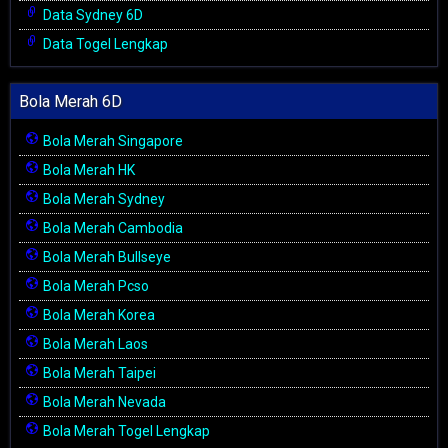
Data Sydney 6D
Data Togel Lengkap
Bola Merah 6D
Bola Merah Singapore
Bola Merah HK
Bola Merah Sydney
Bola Merah Cambodia
Bola Merah Bullseye
Bola Merah Pcso
Bola Merah Korea
Bola Merah Laos
Bola Merah Taipei
Bola Merah Nevada
Bola Merah Togel Lengkap