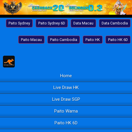
Paito Sydney
Paito Sydney 6D
Data Macau
Data Cambodia
Paito Macau
Paito Cambodia
Paito HK
Paito HK 6D
Home
Live Draw HK
Live Draw SGP
Paito Warna
Paito HK 6D