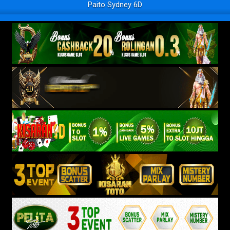
Paito Sydney 6D