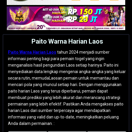
Paito Warna Harian Laos
Paito Warna Harian Laos
tahun 2024 menjadi sumber
informasi penting bagi para pemain togel yang ingin
menganalisis hasil pengundian Laos setiap harinya. Paito ini
menyediakan data lengkap mengenai angka-angka yang keluar
secara rutin, memudaLaosan pemain untuk memantau dan
mencari pola yang muncul setiap hari. Dengan menggunakan
paito harian Laos yang terus diperbarui, pemain dapat
membuat prediksi yang lebih akurat dan merancang strategi
permainan yang lebih efektif. Pastikan Anda mengakses paito
harian Laos dari sumber terpercaya agar mendapatkan
informasi yang valid dan up-to-date, meningkatkan peluang
Anda dalam permainan. :