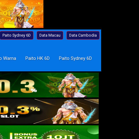
Paito Sydney 6D
Data Macau
Data Cambodia
to Warna
Paito HK 6D
Paito Sydney 6D