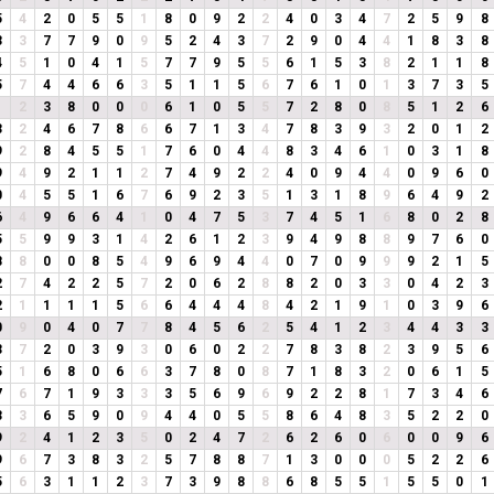
5
4
2
0
5
5
1
8
0
9
2
2
4
0
3
4
7
2
5
9
8
3
3
7
7
9
0
9
5
2
4
3
7
2
9
0
4
4
1
8
3
8
4
5
1
0
4
1
5
7
7
9
5
5
6
1
5
3
8
2
1
1
8
5
7
4
4
6
6
3
5
1
1
5
6
7
6
1
0
1
3
7
3
5
1
2
3
8
0
0
0
6
1
0
5
5
7
2
8
0
8
5
1
2
6
3
2
4
6
7
8
6
6
7
1
3
4
7
8
3
9
3
2
0
1
2
9
2
8
4
5
5
1
7
6
0
4
4
8
3
4
6
1
0
3
1
8
9
4
9
2
1
1
2
7
4
9
2
2
4
0
9
4
4
0
9
6
0
0
4
5
5
1
6
7
6
9
2
3
5
1
3
1
8
9
6
4
9
2
6
4
9
6
6
4
1
0
4
7
5
3
7
4
5
1
6
8
0
2
8
5
5
9
9
3
1
4
2
6
1
2
3
9
4
9
8
8
9
7
6
0
8
8
0
0
8
5
4
9
6
9
4
4
0
7
0
9
9
9
2
1
5
2
7
4
2
2
5
7
2
0
6
2
8
8
2
0
3
3
0
4
2
3
2
1
1
1
1
5
6
6
4
4
4
8
4
2
1
9
1
0
3
9
6
0
9
0
4
0
7
7
8
4
5
6
2
5
4
1
2
3
4
4
3
3
3
7
2
0
3
9
3
0
6
0
2
2
7
8
3
8
2
3
9
5
6
5
1
6
8
0
6
6
3
7
8
0
8
7
1
8
3
2
0
6
1
5
7
6
7
1
9
3
3
3
5
6
9
6
9
2
2
8
1
7
3
4
6
3
3
6
5
9
0
9
4
4
0
5
5
8
6
4
8
3
5
2
2
0
9
2
4
1
2
3
5
0
2
4
7
2
6
2
6
0
6
0
0
9
6
9
6
7
3
8
3
2
5
7
8
8
7
1
3
0
0
0
5
2
2
6
5
6
3
1
1
2
3
7
3
9
8
8
6
8
5
5
1
5
5
0
1