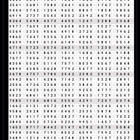
2
5
4
1
5
3
6
8
1
9
7
0
8
0
8
2
4
4
1
5
6
5
6
9
6
1
7
6
7
4
3
3
7
4
2
0
4
4
4
8
3
7
4
2
6
1
2
0
4
4
9
6
5
5
1
8
8
0
7
7
1
8
5
8
4
9
8
5
6
2
6
9
1
9
1
2
7
3
7
1
3
5
4
3
7
8
3
0
2
2
2
3
9
2
2
8
6
7
5
3
5
9
0
2
2
8
2
6
4
1
3
4
9
8
8
4
3
7
3
1
4
4
9
5
5
1
2
4
7
2
3
2
8
8
7
3
3
6
8
5
5
9
7
7
5
7
6
0
9
9
2
8
1
5
6
0
6
3
8
2
0
3
3
0
3
9
5
2
7
9
9
8
4
4
8
0
3
6
9
6
3
3
3
0
3
9
5
6
6
3
4
9
1
8
9
2
7
2
0
2
5
5
8
7
6
7
9
6
2
8
9
8
6
5
2
7
4
4
7
2
9
3
3
6
9
5
2
9
1
1
4
9
0
8
8
0
2
6
5
2
9
5
1
6
7
8
6
3
9
3
7
0
0
9
9
0
1
2
4
6
6
1
4
9
4
5
2
6
5
2
5
8
0
1
1
0
5
1
4
5
6
7
1
4
5
5
7
2
3
5
0
5
7
6
4
2
6
3
1
4
1
5
5
7
3
1
2
3
0
3
4
0
9
6
6
3
4
1
5
6
3
0
5
9
5
8
6
9
3
3
1
0
1
4
5
1
6
8
6
5
6
9
4
6
1
9
1
8
8
7
7
6
7
7
5
7
0
5
6
2
7
2
0
3
3
7
6
0
1
1
1
1
3
4
7
9
2
6
9
6
4
7
9
6
6
8
3
0
8
8
5
0
2
9
2
5
1
1
4
5
7
0
7
1
8
8
0
3
9
3
4
5
6
7
4
8
8
4
8
3
8
8
9
9
9
4
3
8
0
8
0
6
2
8
1
7
7
9
2
2
5
4
7
7
5
9
3
2
2
4
3
2
6
7
4
3
6
7
8
6
4
7
5
7
3
9
7
8
0
8
2
5
4
2
6
2
3
8
2
1
2
9
1
0
1
3
6
0
6
6
0
9
4
2
6
8
6
1
1
2
6
2
8
6
5
7
1
4
2
6
7
5
9
1
1
0
3
2
8
1
2
8
9
1
1
2
0
0
6
6
4
7
2
6
8
2
3
6
8
5
6
6
3
7
1
3
8
4
6
1
2
7
5
1
6
3
8
3
8
2
4
4
7
5
3
9
4
2
3
5
3
6
2
3
5
1
4
3
1
4
9
2
5
5
1
4
7
7
7
5
5
2
1
2
3
5
0
2
3
5
6
8
6
1
7
6
7
2
3
5
5
3
9
3
3
8
4
3
3
6
1
7
2
9
2
6
5
4
7
2
7
0
8
5
4
1
1
0
6
6
6
8
1
6
7
3
5
5
6
2
4
2
9
1
1
7
2
0
7
7
0
0
7
4
2
1
6
6
2
8
0
1
2
1
3
4
5
7
2
9
2
8
9
1
1
1
9
2
3
5
6
2
4
3
7
4
6
1
1
2
9
5
8
6
5
2
0
2
8
1
5
8
8
0
8
0
4
6
7
4
2
5
3
5
8
5
8
7
8
6
9
8
1
5
6
5
1
3
8
2
4
1
1
7
8
3
9
9
6
6
2
8
2
7
9
7
4
6
6
3
4
9
5
6
2
7
0
2
2
4
2
8
4
5
9
0
0
5
2
7
5
7
2
4
6
5
2
3
0
3
9
9
5
1
6
1
4
5
7
3
5
9
2
4
6
1
6
5
3
8
8
7
1
7
8
8
4
4
2
6
5
1
4
7
2
6
7
8
2
1
6
5
7
5
3
5
5
8
4
3
3
9
0
8
8
0
0
9
6
6
7
1
9
3
3
8
5
0
2
2
6
5
9
9
9
7
9
9
2
2
7
0
3
3
6
3
6
8
9
8
1
2
1
4
5
9
0
1
5
6
4
7
4
8
3
2
3
9
0
9
7
1
0
7
7
2
5
2
7
9