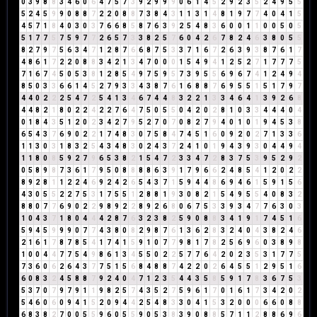
0
3
9
8
8
3
4
6
0
6
4
7
5
7
3
9
2
9
9
9
0
6
1
4
5
2
9
2
3
5
2
4
9
5
5
5
2
4
5
9
9
0
8
8
7
2
2
0
8
8
7
3
8
4
3
1
1
3
1
4
8
1
9
7
7
4
0
4
1
5
4
5
7
1
8
4
0
3
0
3
7
6
6
8
5
8
7
6
3
9
2
5
4
8
3
6
0
0
1
1
0
0
5
0
5
5
1
7
7
5
7
5
9
7
7
2
6
5
7
3
3
8
2
5
7
6
0
4
2
6
7
8
2
4
6
3
8
0
5
5
8
2
7
9
7
5
6
3
4
7
1
2
8
7
6
6
8
7
5
3
3
7
1
6
7
2
6
3
9
3
8
7
6
1
7
4
8
6
1
7
2
2
0
8
8
3
4
2
1
3
4
7
0
0
0
1
5
4
9
4
1
2
5
2
7
1
7
7
7
5
7
1
6
7
4
5
0
5
3
8
1
2
8
5
4
9
7
5
9
5
7
3
9
5
5
6
9
6
7
4
1
2
4
9
4
8
5
0
3
3
6
6
1
4
5
2
7
9
3
3
4
3
8
7
6
1
6
8
8
7
6
9
5
5
1
5
1
7
9
7
4
4
0
2
2
2
5
4
7
2
5
4
1
3
4
6
7
4
4
8
3
2
2
1
3
3
4
6
4
1
3
9
2
6
8
4
4
8
2
1
8
0
2
2
4
2
2
7
6
4
7
5
0
5
5
0
4
2
0
2
8
1
0
3
3
4
4
4
0
4
0
1
8
4
3
5
1
2
0
2
3
4
2
7
9
5
2
7
0
7
0
8
2
7
9
4
0
1
0
1
9
4
5
3
8
6
5
4
3
7
6
9
0
2
2
1
7
4
8
3
0
7
5
8
4
7
4
5
1
6
0
9
2
0
2
7
1
3
3
6
1
1
3
0
3
1
8
3
2
5
4
3
4
8
3
0
2
4
3
7
2
4
1
0
1
9
4
3
9
3
0
4
4
9
4
1
1
8
0
8
5
9
2
7
9
6
5
3
8
2
1
5
4
7
2
3
3
4
7
2
8
3
7
5
3
9
5
2
9
2
0
5
8
9
8
7
3
6
1
7
9
5
0
8
8
8
8
6
3
9
1
7
9
6
6
2
4
8
5
4
1
2
0
2
2
8
9
2
8
1
1
2
2
4
6
9
2
4
2
6
5
4
3
7
1
5
9
4
4
8
6
9
4
6
1
5
9
1
5
6
4
3
0
5
5
2
2
7
5
3
1
7
5
5
1
2
8
8
1
9
3
0
8
2
1
5
4
9
5
5
4
0
8
3
2
8
8
0
7
7
6
9
0
2
2
9
8
9
2
2
8
9
2
6
8
0
6
7
5
3
3
9
3
4
7
7
6
3
0
3
1
0
4
3
7
1
8
0
4
4
4
2
8
7
6
3
2
3
8
2
5
9
0
8
8
3
4
1
9
1
7
4
5
1
6
5
9
4
5
9
9
9
0
7
7
4
3
8
0
8
2
9
8
7
6
1
3
6
2
8
3
2
4
0
4
3
8
2
4
6
2
1
6
1
7
8
7
8
5
4
1
7
4
1
5
9
1
0
7
7
9
8
1
7
8
2
5
6
9
6
0
3
8
9
8
1
0
0
4
4
7
7
5
4
9
8
6
1
3
4
5
5
0
2
2
5
7
7
6
4
2
0
2
3
5
3
1
7
7
5
7
3
6
0
6
2
6
4
3
7
7
5
1
5
6
8
4
8
8
7
4
2
2
0
2
6
4
5
5
1
2
9
5
1
6
6
0
8
3
2
4
5
8
8
7
9
2
4
0
4
7
1
2
3
5
4
4
3
5
8
5
9
1
7
8
3
6
7
5
3
5
3
7
0
7
9
7
9
1
1
9
8
2
5
7
4
3
5
2
7
5
9
6
1
7
0
1
6
1
7
3
4
2
0
2
5
4
6
0
6
0
9
4
1
5
2
0
9
4
4
2
5
4
8
3
3
0
4
1
5
3
2
0
0
0
6
6
0
8
8
6
8
3
8
2
7
0
0
5
5
9
6
0
5
5
9
0
5
3
8
3
9
0
8
8
5
7
1
1
2
8
8
6
9
6