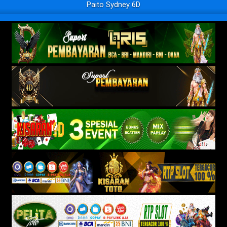
Paito Sydney 6D