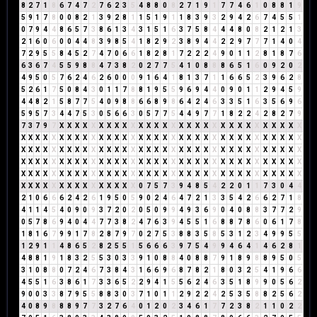
8
2
7
1
8
6
7
4
7
2
7
6
2
3
5
4
8
8
0
8
2
7
1
9
1
7
7
4
6
1
0
8
8
1
9
5
9
1
7
8
0
0
8
2
1
3
9
2
8
1
1
5
1
9
1
1
8
3
9
3
2
9
4
2
6
7
4
5
5
1
0
7
9
4
4
8
6
5
7
3
8
6
1
3
4
3
1
5
1
6
3
7
5
8
4
4
4
8
0
8
2
1
2
1
3
2
1
6
0
6
0
0
4
4
8
3
9
8
5
4
1
8
2
9
2
3
8
9
4
4
2
2
9
7
7
7
1
4
0
4
7
2
9
5
5
8
4
5
2
7
4
7
0
6
6
1
8
2
8
1
7
2
2
2
4
9
0
1
1
2
8
1
8
7
6
6
3
6
7
4
5
5
9
8
8
4
7
3
8
2
0
2
7
7
5
4
1
0
8
8
8
6
5
1
6
0
9
2
0
2
4
9
5
0
5
7
6
2
4
6
2
6
0
0
0
9
1
6
4
1
8
1
3
7
1
1
6
6
5
2
3
9
6
2
8
5
2
6
1
7
5
0
8
4
3
0
1
1
7
8
8
1
9
5
5
9
6
9
4
4
0
9
0
1
1
2
9
4
5
9
4
4
8
2
1
5
8
7
7
5
4
0
9
8
8
6
6
8
9
8
6
4
2
4
6
3
3
5
1
6
3
5
6
9
6
5
9
5
7
3
4
4
7
5
3
0
5
6
6
3
0
5
7
7
5
4
4
9
7
7
1
8
2
2
4
2
8
2
7
9
7
3
7
9
7
X
X
X
X
X
X
X
X
X
X
X
X
X
X
X
X
X
X
X
X
X
X
X
X
X
X
X
X
X
X
X
X
X
X
X
X
X
X
X
X
X
X
X
X
X
X
X
X
X
X
X
X
X
X
X
X
X
X
X
X
X
X
X
X
X
X
X
X
X
X
X
X
X
X
X
X
X
X
X
X
X
X
X
X
X
X
X
X
X
X
X
X
X
X
X
X
X
X
X
X
X
X
X
X
X
X
X
X
X
X
X
X
X
X
X
X
X
X
X
X
X
X
X
X
X
X
X
X
X
X
X
X
X
X
X
X
X
X
X
X
X
X
X
X
X
X
X
X
X
X
X
X
X
X
X
X
X
X
X
X
X
X
X
X
X
X
X
X
X
X
X
X
X
X
X
X
X
X
X
X
X
X
X
X
X
0
7
5
7
3
9
4
8
5
4
2
2
0
1
1
7
3
0
4
4
2
1
0
6
6
6
2
4
2
6
1
9
5
0
5
9
0
2
4
6
4
7
2
1
3
3
5
4
2
6
6
2
7
1
8
4
1
1
4
5
4
0
9
0
9
3
7
2
0
2
0
5
0
9
9
4
9
3
6
9
0
4
0
8
8
3
7
7
2
9
0
5
7
8
6
9
4
0
4
4
7
7
3
8
2
4
7
6
3
9
4
5
5
1
6
8
8
7
8
6
0
6
1
7
8
1
8
1
6
7
9
9
1
7
8
2
8
7
9
7
0
2
7
5
3
8
8
3
5
8
5
3
1
2
3
4
9
9
5
5
1
2
9
1
1
4
8
6
5
2
8
2
5
5
1
5
6
6
6
3
9
7
5
4
9
9
4
6
4
1
4
6
2
8
1
4
8
8
1
9
1
8
3
2
5
5
3
0
3
3
9
1
0
8
8
4
0
8
8
7
9
1
8
9
8
8
9
5
0
5
3
1
0
8
8
0
7
2
4
6
7
3
8
4
3
1
6
6
9
6
8
7
8
2
1
8
0
3
2
5
4
1
9
6
6
4
5
5
1
6
3
8
6
1
7
3
3
6
5
2
2
9
4
1
5
5
6
2
4
6
3
5
1
8
9
9
0
5
6
2
9
0
0
3
3
8
7
9
5
5
8
8
3
0
3
7
1
0
1
1
2
9
2
2
4
2
5
3
5
8
8
2
5
6
2
4
0
8
9
8
8
8
9
7
7
3
2
7
6
4
0
1
2
0
2
3
4
6
1
7
7
2
3
8
2
1
1
0
2
2