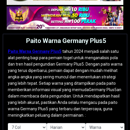
Paito Warna Germany Plus5
Paito Warna Germany Plus5
tahun 2024 menjadi salah satu
alat penting bagi para pemain togel untuk menganalisis pola
dan tren hasil pengundian Germany Plus5. Dengan paito warna
yang terus diperbarui, pemain dapat dengan mudah melihat
angka-angka yang sering muncul dan menentukan strategi
yang lebih tepat. Setiap warna yang ditampilkan pada paito
memberikan informasi visual yang memudaGermany Plus5an
dalam membaca data pengundian. Untuk mendapatkan hasil
yang lebih akurat, pastikan Anda selalu mengacu pada paito
warna Germany Plus5 yang terbaru dan terpercaya, guna
meningkatkan peluang dalam permainan. :