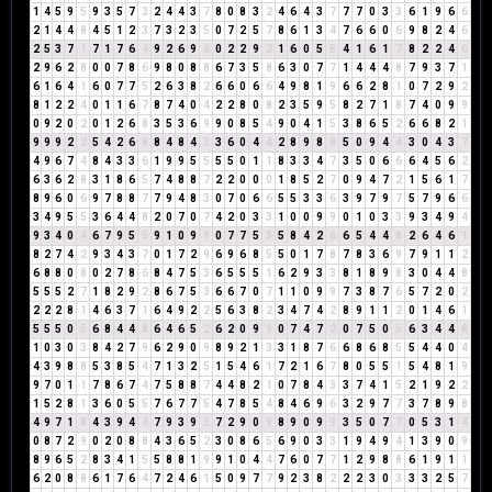
1
4
5
9
5
9
3
5
7
3
2
4
4
3
7
8
0
8
3
2
4
6
4
3
7
7
7
0
3
3
6
1
9
6
6
2
1
4
4
8
4
5
1
2
3
7
3
2
3
5
0
7
2
5
7
8
6
1
3
4
7
6
6
0
6
9
8
2
4
6
2
5
3
7
1
7
1
7
6
4
9
2
6
9
6
0
2
2
9
2
1
6
0
5
5
4
1
6
1
7
8
2
2
4
6
2
9
6
2
8
0
0
7
8
6
9
8
0
8
8
6
7
3
5
8
6
3
0
7
7
1
4
4
4
8
7
9
3
7
1
6
1
6
4
1
6
0
7
7
5
2
6
3
8
2
6
6
0
6
6
4
9
8
1
9
6
6
2
8
1
0
7
2
9
2
8
1
2
2
4
0
1
1
6
7
8
7
4
0
4
2
2
8
0
8
2
3
5
9
5
8
2
7
1
8
7
4
0
9
9
0
9
2
0
2
0
1
2
6
8
3
5
3
6
9
9
0
8
5
4
9
0
4
1
5
3
8
6
5
2
6
6
8
2
1
9
9
9
2
2
5
4
2
6
8
8
4
8
4
3
3
6
0
4
4
2
8
9
8
8
5
0
9
4
4
3
0
4
3
7
4
9
6
7
4
8
4
3
3
6
1
9
9
5
5
5
5
0
1
1
8
3
3
4
7
3
5
0
6
6
6
4
5
6
2
6
3
6
2
8
3
1
8
6
5
7
4
8
8
7
2
2
0
0
0
1
8
5
2
7
0
9
4
7
2
1
5
6
1
7
8
9
6
0
6
9
7
8
8
7
7
9
4
8
3
0
7
0
6
6
5
5
3
3
6
3
9
7
9
7
5
7
9
6
6
3
4
9
5
5
3
6
4
4
8
2
0
7
0
7
4
2
0
3
3
1
0
0
9
9
0
1
0
3
3
9
3
4
9
4
9
3
4
0
4
6
7
9
5
5
9
1
0
9
9
0
7
7
5
3
5
8
4
2
6
6
5
4
4
8
2
6
4
6
1
8
2
7
4
2
9
3
4
3
7
0
1
7
2
9
6
9
6
8
5
5
0
1
7
8
7
8
3
6
9
7
9
1
1
2
6
8
8
0
8
0
2
7
8
6
8
4
7
5
3
6
5
5
5
1
6
2
9
3
3
8
1
8
9
8
3
0
4
4
8
5
5
5
2
7
1
8
2
9
2
8
6
7
5
3
6
6
7
0
7
1
1
0
9
9
7
3
8
7
6
5
7
2
0
2
2
2
2
8
1
4
6
3
7
1
6
4
9
2
2
5
6
3
8
2
3
4
7
4
2
8
9
1
1
2
0
1
4
6
1
5
5
5
0
5
6
8
4
4
8
6
4
6
5
2
6
2
0
9
9
0
7
4
7
2
0
7
5
0
5
6
3
4
4
8
1
0
3
0
3
8
4
2
7
9
6
2
9
0
9
8
9
2
1
3
3
1
8
7
6
6
8
6
8
5
5
4
4
0
4
4
3
9
8
8
5
3
8
5
4
7
1
3
2
5
1
5
4
6
1
7
2
1
6
7
8
0
5
5
1
5
4
8
1
9
9
7
0
1
1
7
8
6
7
4
7
5
8
8
7
4
4
8
2
1
0
7
8
4
3
3
7
4
1
5
2
1
9
2
2
1
5
2
8
1
3
6
0
5
5
7
6
7
7
5
4
7
8
5
4
8
4
6
9
6
3
2
9
7
7
3
7
8
9
8
4
9
7
1
8
4
3
9
4
4
7
9
3
9
3
7
2
9
0
9
8
9
0
9
9
3
5
0
7
7
0
5
3
1
4
0
8
7
2
9
0
2
0
8
8
4
3
6
5
2
3
0
8
6
5
6
9
0
3
3
1
9
4
9
4
1
3
9
0
9
8
9
6
5
2
8
3
4
1
5
5
8
8
1
9
9
1
0
4
4
7
6
0
7
7
1
2
9
8
8
6
1
9
1
1
6
2
0
8
8
6
1
7
6
4
7
2
4
6
1
5
0
9
7
7
9
2
3
8
2
2
2
3
0
3
3
3
2
5
7