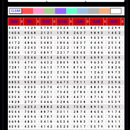
CLEAR
SEN
SEL
RAB
KAM
JUM
SAB
MIN
D
D
D
D
D
D
D
3
6
4
6
1
1
1
2
9
2
5
7
0
9
9
2
3
2
0
2
1
5
4
5
9
8
2
7
8
6
3
2
9
9
9
1
6
5
6
2
9
5
6
8
5
2
1
2
1
3
1
3
7
8
6
2
6
3
7
1
9
8
9
3
3
1
4
5
2
7
9
3
5
1
6
8
3
7
1
8
5
3
3
0
3
2
1
9
4
4
5
4
4
9
4
9
0
3
9
3
9
5
6
1
7
4
1
7
2
9
4
8
6
6
3
5
4
8
3
2
1
8
0
6
6
3
0
3
7
1
0
4
4
9
4
2
5
1
4
5
0
0
2
0
2
3
2
4
3
7
9
3
0
3
3
3
2
2
2
4
1
8
7
3
1
0
5
3
5
8
2
1
5
4
9
3
8
3
4
7
1
0
7
2
9
0
8
9
7
7
2
2
1
7
8
5
3
4
5
9
3
8
4
6
1
6
0
0
6
6
7
1
5
1
6
5
5
4
6
1
8
4
1
4
5
6
5
6
9
6
8
9
1
8
9
6
0
9
9
9
0
1
6
9
6
1
0
9
5
5
4
7
4
7
2
6
4
3
2
5
3
8
0
9
9
8
5
1
9
1
9
6
3
5
8
9
6
2
5
7
7
2
8
1
9
2
7
6
6
3
3
6
1
3
4
7
7
9
9
9
8
7
6
4
1
4
2
9
0
9
3
8
2
6
8
3
8
5
5
1
1
2
4
4
8
3
6
3
2
5
2
1
5
6
2
9
8
6
1
7
1
2
6
2
8
8
9
7
3
1
9
7
9
0
9
5
8
1
3
4
9
8
2
1
3
1
6
9
3
3
5
3
0
2
2
3
2
0
2
2
3
5
6
6
3
0
8
5
5
1
9
5
9
8
8
2
3
6
3
9
6
6
7
3
1
7
9
1
1
2
6
8
9
2
2
2
5
9
6
6
0
8
0
6
6
0
2
0
5
5
0
5
7
0
7
4
1
7
5
3
8
2
8
2
1
8
8
3
9
3
3
6
9
6
6
5
8
7
6
4
7
0
2
2
4
7
2
5
1
6
7
3
4
5
9
2
7
8
0
8
6
2
4
8
3
5
7
6
3
9
5
3
5
4
9
6
9
9
8
8
2
6
3
1
4
6
2
5
8
4
4
4
7
1
8
8
7
1
6
7
9
3
5
7
3
1
8
2
8
1
2
7
2
7
9
5
4
6
6
3
3
2
8
6
5
4
2
3
8
2
6
9
5
3
8
4
5
3
9
3
6
6
2
9
2
6
2
5
2
7
8
8
8
2
1
6
2
6
2
8
7
5
5
8
4
8
9
1
6
7
7
1
9
1
1
8
5
4
4
8
7
0
8
5
4
8
8
7
9
7
3
3
1
1
2
2
8
7
4
2
8
6
5
6
2
9
1
7
4
2
0
3
9
9
9
8
5
9
4
4
8
7
8
7
6
5
4
0
9
9
4
1
3
9
3
4
1
6
5
2
7
3
6
6
3
0
6
9
8
8
4
8
3
1
4
5
4
1
8
9
6
5
3
4
7
9
9
8
3
2
9
1
4
7
2
9
9
1
1
2
4
5
9
0
9
4
3
4
9
4
4
1
4
2
6
0
5
2
0
2
0
0
1
7
8
5
5
7
9
7
0
9
1
8
9