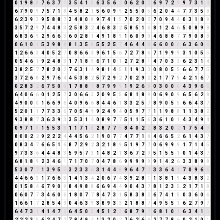
0
1
9
8
8
7
6
3
7
1
3
5
4
1
5
6
3
5
6
2
0
6
2
0
2
6
9
7
2
9
9
7
3
1
4
6
7
9
0
9
7
5
7
1
8
4
5
8
2
1
5
6
0
9
9
2
5
5
0
5
6
2
0
4
4
7
7
3
5
8
6
2
3
9
3
9
5
8
8
7
3
4
8
0
8
9
7
4
1
5
7
0
2
0
2
7
0
9
4
4
0
3
1
8
9
3
5
7
2
9
7
4
4
8
3
2
5
8
3
2
4
6
8
3
2
5
8
5
1
6
8
1
2
4
6
5
0
8
9
8
6
8
3
6
9
2
9
6
6
3
6
0
2
8
1
4
9
1
8
9
1
6
0
9
9
4
6
8
8
7
7
9
0
8
8
0
6
1
0
1
5
3
9
8
8
8
1
3
5
8
5
5
2
5
7
4
6
4
4
8
6
6
0
0
0
6
3
6
0
6
1
2
6
6
3
4
0
5
2
7
0
8
6
6
3
9
6
1
5
6
7
2
7
8
6
7
1
9
9
9
3
1
0
5
5
0
5
4
6
1
9
2
4
8
3
1
7
1
8
9
6
7
1
0
1
2
7
2
8
1
4
7
0
3
3
6
2
3
1
4
3
8
2
5
7
7
8
2
0
2
7
6
3
1
4
9
8
1
4
5
1
1
9
3
3
0
8
0
5
5
6
6
7
7
5
3
7
2
6
8
2
9
7
6
4
4
5
3
8
2
5
7
2
9
2
7
0
2
9
2
2
1
7
7
5
4
2
1
6
7
0
2
8
3
2
6
7
5
0
5
1
7
8
8
7
8
7
9
9
9
1
9
2
6
8
0
3
0
0
0
4
3
9
6
6
6
4
0
6
6
0
1
2
5
7
3
0
6
6
3
2
0
9
5
5
6
8
1
8
9
0
6
9
0
9
6
5
6
2
8
4
9
0
0
0
1
6
6
9
6
4
0
9
6
6
8
4
4
6
1
3
3
2
5
7
8
9
0
5
5
6
6
4
3
7
5
2
0
1
1
7
7
3
3
6
7
0
5
4
9
9
2
4
9
4
0
5
9
7
7
1
1
9
8
8
1
1
3
8
2
9
3
8
8
7
3
6
3
9
3
3
5
3
1
4
0
8
9
7
7
5
1
1
5
6
3
6
1
0
1
4
3
4
9
4
0
9
7
1
8
1
5
5
3
8
1
1
7
1
8
2
8
7
7
5
8
4
0
2
2
8
3
2
0
2
1
7
5
4
9
8
0
0
2
2
9
2
2
2
4
4
4
5
6
2
1
9
0
7
7
4
7
7
1
8
4
6
6
5
2
6
1
4
3
7
0
8
3
4
7
6
6
5
1
6
8
7
2
9
2
3
2
1
8
9
5
1
9
7
7
0
6
9
9
9
1
7
1
4
5
9
7
3
3
6
4
4
4
8
3
5
9
5
7
3
1
4
8
2
1
3
6
7
2
9
5
1
5
5
1
0
1
4
3
7
6
8
1
8
9
2
3
4
6
1
7
1
7
0
7
0
4
7
8
6
9
9
9
9
9
9
1
4
2
6
3
3
8
9
8
5
3
0
7
7
1
3
9
5
5
3
2
3
3
6
3
1
4
4
8
9
6
4
7
2
3
3
6
4
1
7
0
9
6
6
4
4
6
6
3
1
7
6
6
3
1
4
1
3
4
2
0
6
7
4
3
9
2
8
1
1
3
8
1
9
4
3
8
3
2
0
1
5
8
4
6
7
9
0
9
8
4
9
8
8
6
6
9
4
4
9
0
4
3
7
8
1
2
3
5
2
1
7
1
8
0
6
0
7
7
3
4
6
0
6
1
8
0
7
7
8
4
7
3
1
5
8
3
8
2
6
7
4
1
5
0
3
6
0
6
1
6
6
1
7
2
8
5
4
9
0
4
6
3
9
3
8
9
3
3
2
1
8
8
7
4
9
5
5
1
6
2
7
9
7
6
4
7
3
1
4
1
4
7
2
6
4
5
0
5
4
5
1
2
3
6
8
7
9
7
6
8
1
0
1
6
3
4
1
5
2
2
2
3
5
6
2
4
7
2
7
8
4
9
4
1
3
2
0
2
7
6
2
6
8
2
7
7
8
6
0
2
1
0
1