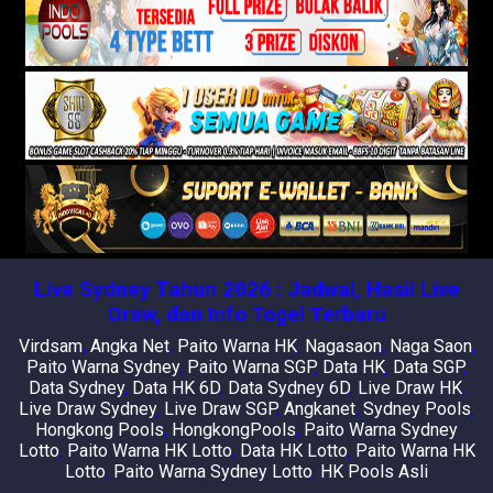
Live Sydney Tahun 2026 : Jadwal, Hasil Live
Draw, dan Info Togel Terbaru
Virdsam
,
Angka Net
,
Paito Warna HK
,
Nagasaon
,
Naga Saon
,
Paito Warna Sydney
,
Paito Warna SGP
,
Data HK
,
Data SGP
,
Data Sydney
,
Data HK 6D
,
Data Sydney 6D
,
Live Draw HK
,
Live Draw Sydney
,
Live Draw SGP
,
Angkanet
,
Sydney Pools
,
Hongkong Pools
,
HongkongPools
,
Paito Warna Sydney
Lotto
,
Paito Warna HK Lotto
,
Data HK Lotto
,
Paito Warna HK
Lotto
,
Paito Warna Sydney Lotto
,
HK Pools Asli