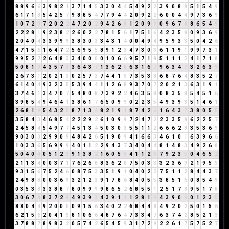
8
8
9
6
6
3
9
8
2
1
3
7
1
4
5
3
3
0
4
4
5
4
9
2
2
3
9
0
8
8
5
1
5
4
9
6
1
7
1
8
5
4
2
5
7
9
8
8
5
4
7
7
9
4
4
2
0
9
2
2
6
0
0
4
4
9
7
3
6
9
1
0
7
2
9
7
2
0
2
2
4
7
2
0
2
9
4
2
6
8
1
2
0
9
9
0
9
6
7
4
8
6
5
4
9
2
2
2
8
1
9
2
3
8
2
2
6
0
2
2
7
8
1
5
6
1
7
5
1
6
4
2
3
5
8
0
9
3
6
9
2
0
4
0
4
3
3
9
9
9
3
8
3
0
3
3
4
3
1
4
0
0
4
9
4
9
5
9
3
3
5
0
4
2
6
4
7
1
5
6
1
6
4
7
2
5
6
9
5
5
8
9
1
2
3
4
7
3
0
3
6
1
1
9
1
9
9
7
3
1
9
9
5
2
7
2
6
4
8
3
3
4
0
0
0
0
1
0
6
6
9
5
7
1
8
5
1
1
1
2
4
1
7
1
8
5
0
8
1
9
4
3
5
7
3
3
6
4
3
7
1
3
6
2
8
6
3
1
6
7
9
6
3
4
7
3
2
6
3
9
2
6
7
3
1
2
0
2
1
3
0
2
5
7
3
7
4
4
1
5
7
3
5
3
8
6
8
7
6
4
8
3
5
2
7
6
1
4
0
4
9
3
2
3
5
5
3
9
4
4
1
1
2
6
8
9
3
7
0
7
2
0
2
1
3
6
3
1
9
1
3
7
4
6
1
3
4
7
0
7
5
4
8
0
8
7
3
9
2
2
4
6
3
5
8
0
8
3
5
8
5
4
5
1
6
3
9
8
5
4
9
4
6
4
1
3
8
6
1
7
6
5
0
9
9
0
2
2
3
5
4
9
3
9
3
5
1
4
6
1
2
6
8
1
9
5
4
3
2
5
8
7
1
3
4
8
2
1
9
1
8
7
4
2
6
1
6
4
3
7
3
8
0
5
5
3
5
8
4
3
4
6
8
5
4
2
2
2
9
2
6
1
0
9
9
7
2
4
7
2
2
3
3
5
8
6
2
2
5
7
2
4
5
8
4
5
4
9
7
7
4
5
1
3
4
5
0
3
0
3
5
5
1
1
2
6
6
6
2
8
3
5
3
6
9
9
0
3
0
3
2
9
9
0
9
4
8
4
2
6
5
1
9
0
9
4
1
6
6
3
4
6
1
0
1
6
3
9
6
6
1
0
3
3
6
5
6
9
9
9
4
0
1
1
2
2
9
4
3
7
3
4
0
4
4
8
1
4
8
3
4
9
2
6
8
5
0
4
0
4
0
5
1
2
3
9
1
3
8
2
1
6
0
5
5
4
1
1
2
3
7
9
2
3
5
0
4
6
5
2
2
1
1
3
4
0
0
3
7
1
7
6
2
6
8
8
3
6
2
8
7
5
0
3
3
3
2
3
6
9
2
1
9
5
5
9
3
1
5
6
7
5
2
4
6
0
8
7
5
3
3
5
1
9
1
0
4
0
2
2
7
5
1
1
2
8
4
4
3
7
2
4
9
8
8
0
0
3
6
9
3
2
1
2
3
9
1
7
8
6
8
4
0
5
5
3
8
5
1
6
0
8
5
4
9
0
3
5
3
8
3
3
8
8
7
8
0
9
9
9
9
8
6
5
2
6
8
5
5
1
2
5
1
7
8
9
5
1
7
8
3
0
6
7
4
8
3
7
2
9
4
9
3
9
3
4
3
9
1
1
1
2
8
1
9
4
3
9
0
9
0
1
2
3
5
8
8
0
4
4
9
2
0
0
0
0
9
1
5
6
3
4
0
2
2
6
8
4
4
8
4
9
2
0
2
5
0
1
5
6
6
2
1
5
6
2
0
4
1
5
8
1
0
6
6
4
8
7
6
4
7
3
3
4
7
6
3
7
4
2
8
5
2
1
3
3
7
8
8
7
8
9
8
3
2
0
5
7
4
2
6
5
4
5
9
3
1
7
2
9
2
2
6
1
7
5
7
5
2
7