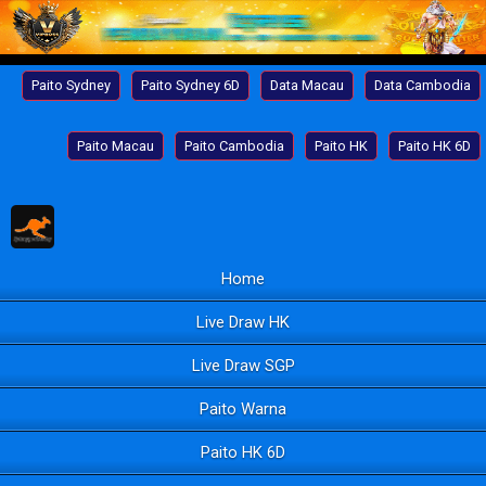
Paito Sydney
Paito Sydney 6D
Data Macau
Data Cambodia
Paito Macau
Paito Cambodia
Paito HK
Paito HK 6D
Home
Live Draw HK
Live Draw SGP
Paito Warna
Paito HK 6D