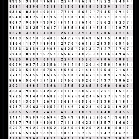
8
3
3
5
8
3
8
9
0
9
9
6
8
9
8
2
2
4
4
8
8
6
3
8
2
1
5
2
2
4
8
4
0
4
4
2
6
8
1
9
4
3
9
6
6
4
3
1
8
9
3
1
3
0
3
8
8
1
5
6
0
3
3
9
3
3
1
1
7
8
0
3
4
6
1
8
3
0
6
6
0
0
1
1
2
7
7
1
9
1
5
6
5
2
7
7
9
4
5
9
0
9
1
0
1
8
5
4
0
4
8
1
7
5
3
1
1
9
6
6
9
7
8
3
2
1
0
5
9
5
8
3
2
1
3
3
1
3
3
6
8
6
9
7
7
9
6
0
9
9
3
5
9
0
9
9
1
1
1
2
7
6
1
0
1
3
5
6
2
8
8
2
3
7
1
7
1
4
8
3
3
1
2
5
7
7
6
1
7
8
1
8
3
5
8
8
6
1
8
9
5
3
4
1
5
7
0
7
3
1
0
6
7
8
6
3
6
8
7
6
4
3
8
9
8
2
5
1
4
5
3
9
5
4
9
8
7
0
6
6
4
2
1
4
5
9
4
8
3
2
5
0
1
0
1
6
4
0
0
0
6
4
7
2
9
5
8
4
3
7
6
1
7
5
3
4
0
8
3
2
1
1
6
4
1
1
8
7
7
5
8
9
4
9
4
2
7
7
0
7
6
6
1
1
2
2
9
3
5
8
6
5
1
6
7
7
4
3
3
6
3
1
3
9
3
3
9
0
8
8
6
4
2
5
7
7
0
0
3
3
7
1
2
7
9
4
7
4
7
2
2
9
4
3
7
8
9
8
1
9
5
7
5
8
4
6
5
4
7
2
4
8
7
6
4
8
1
7
6
4
4
9
4
6
1
3
5
2
5
7
0
2
5
3
8
0
9
1
8
9
2
2
4
4
8
9
5
8
6
5
4
9
0
6
6
0
8
8
3
2
0
0
7
9
7
0
3
7
4
2
3
3
5
6
2
1
9
1
4
5
5
1
2
0
2
4
7
5
0
5
4
0
9
1
1
2
5
7
3
1
5
0
5
6
2
5
7
5
4
9
8
5
8
5
4
7
1
4
1
5
3
0
5
4
9
2
1
6
3
9
7
7
1
1
2
5
4
5
5
1
1
6
7
6
4
3
5
8
8
7
2
0
4
7
2
0
5
8
9
8
7
2
6
6
3
5
8
8
6
5
5
6
4
7
2
7
1
2
9
2
5
7
6
6
3
5
0
2
6
8
3
4
3
7
1
3
8
6
2
8
3
0
2
1
3
4
6
8
4
3
4
3
6
6
3
1
2
5
5
1
9
2
6
5
2
3
0
6
0
6
9
0
6
0
6
3
6
3
4
7
9
0
8
6
5
4
2
6
2
8
0
1
1
1
2
6
8
6
2
8
3
2
2
1
3
1
5
1
3
4
9
7
2
5
7
9
1
4
4
8
4
6
8
8
7
3
7
4
2
6
3
4
2
4
6
6
9
2
7
9
5
1
5
2
7
1
0
5
1
6
3
0
3
7
1
2
6
7
5
3
5
6
8
7
6
6
5
3
6
9
5
3
3
8
2
8
1
8
1
9
9
7
8
7
6
2
0
6
3
9
9
0
5
9
5
5
1
4
6
1
7
6
2
8
1
4
0
3
3
6
1
9
2
5
7
6
3
3
5
8
5
6
2
8
1
2
4
7
8
6
4
1
5
4
9
1
8
3
9
3
0
4
4
8
3
3
3
5
6
2
1
4
9
1
1
9
5
9
9
9
6
6
9
4
4
2
5
4
3
7
8
0
9
2
2
8
6
6
1
7
3
6
8
1
9
4
4
1
7
8
7
5
1
8
9
8
0
0
3
3
7
1
1
1
2
5
4
2
3
5
8
3
5
7
3
1
6
6
0
6
6
2
0
7
7
9
9
2
2
4
9
8
5
2
7
0
3
3
5
8
9
8
2
5
7
2
4
4
8
3
5
8
1
0
1
7
8
9
6
6
5
9
6
3
9
6
9
9
5
5
9
0
0
1
1
5
7
5
5
1
5
9
4
7
2
4
6
7
3
1
4
2
6
0
6
3
3
6
0
6
9
8
1
1
2
6
6
1
2
3
2
0
7
5
3
0
3
5
7
3
3
8
0
2
2