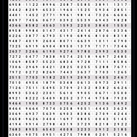
6
9
5
8
4
1
1
2
2
4
8
9
9
6
6
2
0
8
7
6
5
5
8
5
4
3
8
9
1
1
1
3
1
7
8
3
4
4
2
6
8
2
0
9
9
6
5
3
3
6
1
9
6
0
6
1
5
2
5
7
5
9
3
4
7
2
8
5
1
6
4
4
0
1
1
1
4
5
2
7
2
7
7
1
8
9
9
6
1
7
9
8
1
4
5
7
3
2
6
8
6
6
0
6
6
8
0
9
7
7
7
4
5
6
2
0
6
7
7
5
0
3
9
2
2
5
5
3
9
3
6
9
4
3
7
9
8
2
8
1
4
3
6
6
3
8
5
8
2
1
4
5
6
3
9
1
5
9
3
3
2
2
5
0
5
3
8
4
0
4
1
5
5
0
5
8
9
5
8
4
9
9
8
4
3
0
1
4
7
2
4
3
1
7
8
2
4
1
4
5
2
8
7
6
4
0
3
3
6
9
0
2
2
6
8
3
8
7
7
5
6
7
9
3
3
5
1
9
0
9
6
8
9
6
6
8
1
0
0
0
8
3
1
8
9
9
4
8
7
6
4
0
1
9
1
2
6
0
4
4
8
0
7
1
8
6
6
3
9
3
1
0
1
1
2
4
7
9
0
9
7
3
2
5
7
6
9
1
9
1
6
9
0
4
4
8
9
5
0
5
1
3
7
9
7
7
1
7
1
8
7
3
4
6
1
2
6
3
7
1
3
2
6
6
3
6
1
9
0
9
9
2
7
4
2
9
7
8
0
8
2
9
9
3
3
4
5
3
0
3
7
2
7
2
9
0
4
7
7
5
7
8
3
8
2
9
5
7
4
2
2
5
1
8
9
9
6
9
7
7
2
4
8
5
4
1
0
6
9
6
8
5
8
7
6
5
5
2
3
5
6
8
3
4
7
9
7
2
8
1
7
1
1
1
2
8
5
8
6
5
7
3
0
6
6
2
9
6
9
6
0
4
2
1
3
2
8
2
5
7
0
2
5
5
1
5
2
8
8
7
7
6
7
1
8
7
9
7
2
9
0
2
7
2
9
8
2
6
9
6
7
4
4
3
7
3
6
3
7
1
3
7
0
3
3
1
2
6
5
2
2
5
1
5
6
7
7
0
3
3
9
1
8
2
1
2
5
1
9
1
2
0
9
3
3
5
4
0
5
5
2
4
6
7
4
7
0
1
0
1
4
9
5
4
9
1
8
7
9
7
0
3
4
8
3
0
6
1
3
4
0
9
7
3
1
2
9
1
1
2
7
1
2
6
8
7
5
1
1
2
5
4
9
5
5
3
7
0
9
9
2
1
3
2
5
8
3
8
2
1
6
6
2
6
8
8
9
9
3
3
5
3
6
2
8
2
3
0
1
1
5
6
1
0
1
9
9
0
5
5
0
6
7
1
8
3
5
0
0
0
8
9
2
1
3
8
2
2
2
4
5
4
0
9
9
8
2
5
2
7
3
7
1
4
5
9
7
5
8
4
7
9
2
0
2
9
4
6
4
1
1
9
0
0
0
8
7
3
3
6
0
7
5
6
2
4
2
5
2
7
9
1
3
6
9
5
4
9
2
2
8
4
6
4
1
9
6
6
4
1
7
0
7
4
2
0
2
5
8
4
9
0
5
1
6
4
4
4
3
7
3
6
2
9
2
3
0
6
9
6
6
9
3
7
1
5
6
3
9
3
6
9
0
3
3
8
3
8
6
5
2
7
0
9
9
4
2
4
4
8
3
6
5
8
4
9
6
2
6
8
3
4
0
4
4
1
6
9
7
7
0
8
0
5
5
0
0
4
3
7
5
1
4
5
9
4
1
9
4
4
9
9
1
4
5
2
7
9
8
8
4
3
1
9
1
3
7
2
9
2
8
2
1
8
9
2
9
2
2
4
7
6
8
3
2
8
9
5
5
1
6
5
4
3
7
4
0
0
8
8
3
2
3
3
6
3
9
1
2
3
3
1
8
5
4
6
3
6
0
6
9
0
7
5
3
0
9
5
1
6
4
2
7
5
3
7
9
8
8
7
0
2
0
1
1
5
2
1
6
7