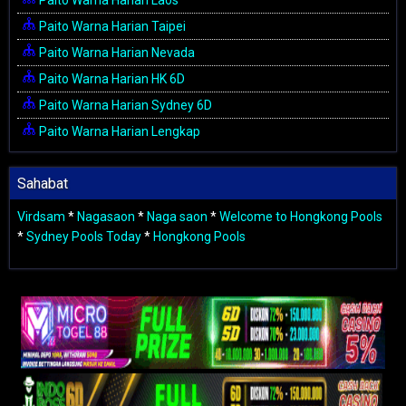
Paito Warna Harian Taipei
Paito Warna Harian Nevada
Paito Warna Harian HK 6D
Paito Warna Harian Sydney 6D
Paito Warna Harian Lengkap
Sahabat
Virdsam
*
Nagasaon
*
Naga saon
*
Welcome to Hongkong Pools
*
Sydney Pools Today
*
Hongkong Pools