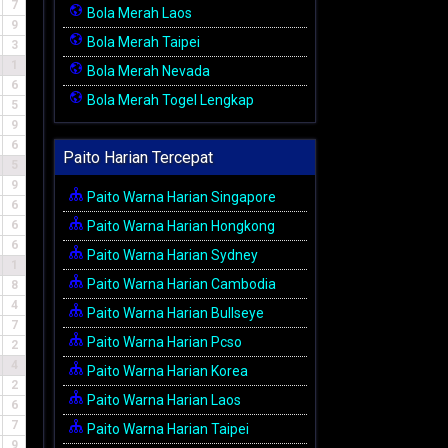
7
Bola Merah Laos
9
Bola Merah Taipei
3
1
Bola Merah Nevada
6
Bola Merah Togel Lengkap
5
9
6
Paito Harian Tercepat
5
9
Paito Warna Harian Singapore
6
6
Paito Warna Harian Hongkong
6
Paito Warna Harian Sydney
1
Paito Warna Harian Cambodia
8
4
Paito Warna Harian Bullseye
7
Paito Warna Harian Pcso
2
4
Paito Warna Harian Korea
2
Paito Warna Harian Laos
6
7
Paito Warna Harian Taipei
9