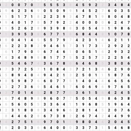
8
2
0
0
7
0
7
5
5
5
3
8
4
5
9
2
2
3
4
8
4
4
9
6
2
3
6
9
0
5
0
9
9
1
4
5
2
7
6
0
3
5
9
1
5
1
7
1
8
2
2
3
9
3
4
7
8
1
9
8
0
4
8
9
9
4
0
1
7
8
5
7
9
2
2
4
0
0
0
0
6
2
4
7
0
1
5
2
6
2
8
9
3
9
8
8
3
0
5
4
9
1
9
8
6
7
1
3
9
5
3
8
6
7
7
1
8
6
8
4
4
8
1
0
7
8
8
8
0
4
1
4
5
5
5
7
9
7
4
2
3
1
4
6
2
1
1
2
6
2
2
3
8
2
9
4
6
1
7
3
1
7
3
1
2
9
2
2
1
6
1
7
9
0
9
6
7
4
6
1
0
6
5
1
6
2
9
3
2
7
4
3
4
8
9
8
8
1
7
7
5
5
2
5
7
3
2
2
5
4
9
7
5
4
6
7
4
3
6
7
8
6
6
4
6
8
5
3
8
0
6
0
7
3
7
2
5
7
1
0
8
4
3
7
2
1
3
4
6
2
9
0
4
5
8
9
4
0
4
9
4
2
1
3
2
5
0
1
1
1
8
7
6
9
8
5
9
8
7
6
6
0
7
7
5
1
4
0
4
4
6
6
5
6
6
3
2
7
3
6
9
5
4
6
1
7
6
0
6
9
6
9
7
6
5
6
3
7
0
1
4
5
2
8
7
7
5
3
6
1
5
6
4
2
4
5
6
6
7
4
8
9
8
9
6
0
7
7
5
0
5
4
9
8
6
3
8
6
6
5
6
0
5
5
3
3
6
4
1
1
9
6
8
5
1
9
6
4
3
2
3
1
8
0
8
3
4
9
6
6
2
8
1
4
5
2
0
7
6
1
8
4
4
6
2
8
6
7
3
8
2
2
6
7
4
2
4
4
9
9
2
4
2
7
5
1
6
9
7
0
1
1
9
8
0
4
4
2
0
4
5
2
6
2
0
3
3
6
6
4
0
0
0
3
3
7
3
1
5
4
6
8