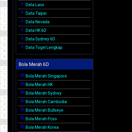
8
Data Laos
1
Data Taipei
7
1
Data Nevada
2
Data HK 6D
8
Data Sydney 6D
3
0
Data Togel Lengkap
8
6
3
Bola Merah 6D
2
7
Bola Merah Singapore
2
Bola Merah HK
4
8
Bola Merah Sydney
5
Bola Merah Cambodia
2
4
Bola Merah Bullseye
2
Bola Merah Pcso
6
Bola Merah Korea
5