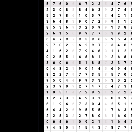
5
7
6
0
6
6
7
2
3
5
4
7
6
2
3
0
8
8
8
4
6
3
9
2
7
4
5
2
7
8
6
1
0
5
7
3
4
2
1
3
6
4
8
3
9
0
7
2
9
9
1
1
8
5
3
6
9
3
2
0
9
9
1
3
8
2
6
1
5
6
9
9
7
7
5
3
9
2
6
4
7
9
7
9
3
9
6
6
9
5
4
9
7
0
2
2
6
2
9
7
7
3
4
6
4
1
6
2
8
7
9
4
8
3
1
1
2
0
2
5
5
1
6
8
8
1
9
2
6
8
3
6
0
6
6
5
1
8
8
7
2
3
7
0
4
8
2
1
9
0
1
4
5
6
9
4
8
2
2
7
9
7
7
3
5
8
5
7
0
9
5
0
4
4
9
9
3
3
6
3
0
2
2
3
9
0
9
2
7
4
7
2
4
7
3
1
0
3
1
4
7
2
8
2
1
2
7
2
1
2
7
3
1
4
9
3
1
4
0
8
9
8
1
9
6
6
7
3
0
4
4
2
5
1
6
4
4
2
6
9
5
5
5
1
7
6
3
2
2
8
3
2
2
7
8
0
8
1
6
0
0
6
4
6
1
0
9
2
1
3
1
6
4
7
4
8
0
8
1
5
4
3
7
8
7
7