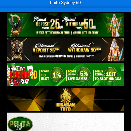
Paito Sydney 6D