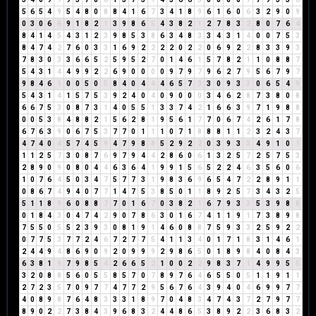
5
6
5
4
9
5
4
8
0
8
8
4
1
6
7
3
4
1
8
9
6
1
6
0
6
3
2
9
0
9
0
3
0
6
6
9
1
8
2
1
3
9
8
6
5
4
3
8
2
1
2
7
8
3
2
8
0
7
6
4
8
4
1
4
5
4
3
1
2
3
9
8
5
3
8
6
3
4
8
3
3
4
3
1
4
0
0
7
5
3
8
4
7
4
2
7
6
0
3
3
1
6
9
2
2
2
2
0
2
2
0
6
9
2
2
8
3
3
9
3
7
8
3
0
3
3
6
6
5
2
5
9
5
2
7
0
1
4
6
1
5
7
8
2
1
1
0
8
8
7
5
4
3
1
4
4
9
9
2
2
6
9
0
0
0
0
9
7
9
7
9
6
2
7
9
5
6
7
9
7
9
8
4
6
1
0
0
5
0
5
8
4
0
4
4
4
6
5
7
3
3
0
9
3
3
0
6
5
4
9
5
4
3
1
4
1
5
7
5
3
9
2
4
0
4
0
9
0
0
0
3
4
6
2
8
7
3
8
0
8
6
6
7
5
3
0
8
7
3
1
4
0
5
5
1
3
3
7
4
2
1
6
6
3
9
7
1
9
8
8
0
0
5
3
8
4
8
8
2
1
5
6
2
8
1
9
5
6
1
7
7
0
6
7
4
2
6
1
7
8
6
7
6
3
9
0
6
7
5
3
7
7
0
1
1
1
0
7
1
8
8
8
1
1
2
3
2
4
3
7
4
7
4
0
4
5
7
4
5
9
4
7
9
8
8
5
2
9
2
2
0
3
9
3
3
4
9
1
0
1
1
1
2
5
7
3
0
8
7
6
9
7
9
4
4
2
8
6
0
6
1
3
2
5
7
2
5
7
5
3
2
8
9
0
9
0
8
0
4
4
6
3
6
4
1
9
9
1
5
6
5
2
2
4
6
3
5
6
0
6
1
0
7
6
4
5
0
3
4
7
5
7
7
3
1
9
8
3
6
9
6
5
4
7
2
2
8
9
1
1
0
8
6
7
4
9
4
0
7
7
1
4
7
5
3
8
5
0
1
1
8
9
2
5
7
3
4
3
2
5
5
1
1
8
9
6
0
8
8
7
7
0
1
6
7
0
3
8
2
1
6
7
9
3
3
5
3
9
8
8
0
1
8
4
3
0
4
7
4
2
9
0
7
8
6
3
0
1
6
7
4
1
1
9
1
7
3
8
9
8
7
5
5
0
5
5
2
3
9
3
0
8
1
9
1
4
6
0
8
8
7
5
9
3
3
2
5
9
2
2
0
7
7
5
3
7
7
2
4
6
7
2
7
7
5
4
1
1
3
4
0
1
7
1
8
3
1
4
6
1
2
4
4
9
4
8
6
9
0
9
2
0
9
9
9
2
9
8
6
5
0
1
8
9
8
4
0
8
4
3
6
3
8
1
9
7
9
8
5
4
2
6
6
5
2
1
0
0
2
2
9
8
3
7
1
4
9
9
5
5
3
2
0
8
8
5
6
0
5
5
8
5
7
0
7
8
9
7
6
4
6
5
5
0
5
1
1
9
1
1
2
7
2
3
5
7
0
9
7
7
4
7
7
2
9
5
6
7
6
4
3
9
4
0
4
6
9
9
7
7
4
0
8
9
8
7
6
4
8
3
3
3
1
8
9
7
0
4
8
3
4
7
4
3
7
2
7
9
7
7
8
9
0
2
2
7
3
8
4
3
9
6
8
3
2
4
4
8
6
5
3
8
9
2
2
3
6
8
3
2