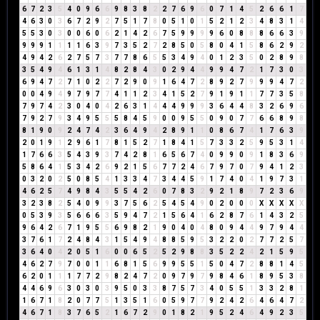
6
7
2
3
5
4
0
9
6
6
9
8
3
8
2
2
7
6
9
6
0
7
1
4
5
2
6
6
1
7
4
6
3
0
3
6
7
2
9
2
7
5
1
7
8
0
5
1
0
1
5
2
1
2
3
4
8
3
1
4
5
5
3
0
3
0
0
6
0
6
2
1
4
2
6
7
5
9
9
9
9
6
0
8
8
8
6
6
3
9
9
9
9
1
1
1
1
6
3
9
7
3
5
2
7
2
8
5
0
5
8
0
4
1
5
8
6
2
9
2
4
9
4
2
6
2
7
5
7
3
7
7
8
6
5
5
3
4
9
4
0
1
2
3
5
0
2
8
9
8
3
5
4
9
4
6
1
3
1
4
8
2
8
4
3
0
2
9
4
4
9
9
4
7
2
1
7
3
0
3
6
9
4
7
2
7
1
0
2
2
7
2
9
0
9
1
6
4
7
2
8
9
2
7
9
9
9
4
7
2
0
0
4
9
4
9
7
9
7
7
4
1
1
2
3
4
1
5
2
7
9
1
9
1
1
7
7
3
5
8
7
9
7
4
2
3
0
4
0
4
2
6
3
1
4
4
4
9
9
9
3
6
4
4
8
3
2
6
9
6
7
9
2
7
9
3
4
9
5
5
5
8
4
5
9
0
0
9
5
5
0
9
0
7
7
6
6
8
9
8
8
1
9
0
9
2
4
7
4
2
3
6
4
9
4
2
8
9
1
1
0
8
6
7
4
1
7
6
3
9
2
0
1
9
1
2
9
6
1
7
8
1
5
2
7
1
8
4
1
5
7
3
3
2
5
9
5
3
1
4
1
7
6
6
3
5
4
3
9
3
7
4
2
8
1
6
5
6
7
4
0
9
9
0
9
1
8
3
6
9
5
8
6
4
1
5
3
4
2
6
9
2
1
5
6
7
7
2
4
6
7
9
7
0
7
9
4
1
2
3
0
3
2
0
2
5
0
8
5
4
1
3
3
4
7
3
4
4
5
9
1
7
4
0
4
1
9
7
3
1
4
6
2
5
7
4
9
8
4
3
5
5
4
2
6
0
7
8
3
2
9
2
1
8
9
7
2
3
6
9
3
2
3
8
2
5
4
0
9
9
3
7
5
6
2
5
4
5
4
9
0
2
0
0
0
X
X
X
X
X
0
5
3
9
3
5
6
6
6
3
5
9
4
7
2
1
5
6
4
1
6
2
8
7
6
1
4
3
2
5
9
6
4
2
6
7
1
9
5
5
6
9
8
2
1
9
0
4
0
4
8
0
9
4
4
9
7
9
4
4
3
7
6
1
7
2
4
8
4
3
1
5
4
9
4
8
8
5
9
5
3
2
2
0
2
7
7
2
5
7
3
6
4
0
4
2
0
5
1
6
0
0
6
5
2
5
2
9
8
8
3
5
2
2
4
2
1
5
9
5
4
6
2
7
9
7
0
0
1
1
6
8
1
5
6
9
9
5
5
1
5
0
4
7
2
8
8
1
4
5
6
2
0
1
1
1
7
7
2
9
8
2
4
7
2
0
9
7
9
7
9
8
4
6
1
8
9
5
3
8
4
4
6
9
6
3
0
3
0
3
9
5
0
3
3
8
7
5
7
3
4
0
5
5
1
3
3
2
8
1
1
6
7
1
8
2
0
7
7
5
1
3
5
1
6
0
5
9
7
7
9
2
4
2
6
4
6
4
7
2
4
6
7
1
8
3
7
6
5
2
1
6
7
2
9
0
1
8
2
1
9
5
2
4
6
4
9
2
3
5