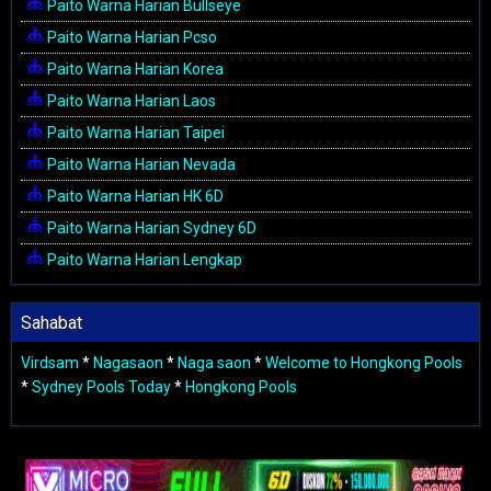
Paito Warna Harian Bullseye
Paito Warna Harian Pcso
Paito Warna Harian Korea
Paito Warna Harian Laos
Paito Warna Harian Taipei
Paito Warna Harian Nevada
Paito Warna Harian HK 6D
Paito Warna Harian Sydney 6D
Paito Warna Harian Lengkap
Sahabat
Virdsam
*
Nagasaon
*
Naga saon
*
Welcome to Hongkong Pools
*
Sydney Pools Today
*
Hongkong Pools