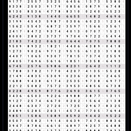
9
1
7
7
5
2
5
5
7
3
3
3
2
5
7
6
4
5
6
2
1
3
7
3
1
5
3
8
0
8
8
3
3
8
2
2
5
0
3
3
9
1
7
9
7
0
8
5
6
2
0
8
7
9
7
6
7
4
8
3
8
1
3
0
3
8
5
3
6
9
4
7
7
8
6
8
3
1
0
1
0
2
4
0
4
6
5
2
3
5
6
2
4
2
6
9
1
3
8
2
1
4
4
0
4
6
6
5
5
1
1
4
8
2
1
4
6
9
6
6
3
1
9
9
9
4
5
4
3
7
5
9
8
7
6
0
3
0
6
6
6
0
2
3
5
1
2
3
4
7
1
5
6
2
8
5
5
4
3
7
6
8
7
2
9
3
5
9
7
7
1
5
6
6
3
3
5
6
1
7
2
4
1
7
8
8
4
7
2
9
9
3
7
4
2
4
0
1
3
4
0
7
0
7
7
1
5
2
1
3
8
0
0
0
0
2
8
0
2
2
3
7
3
7
1
9
7
0
4
4
9
7
2
2
4
5
4
9
4
4
2
1
8
3
2
7
4
2
2
4
0
6
5
2
7
0
6
4
4
8
7
0
7
5
3
7
8
8
0
8
9
5
0
9
9
8
9
3
2
5
1
8
2
1
3
4
4
0
6
6
4
3
8
9
8
0
4
1
8
9
1
2
7
3
1
9
0
2
6
8
9
7
1
2
3
9
5
1
5
6
6
1
2
3
5
3
1
8
0
8
4
4
0
7
7
1
0
6
5
2
9
3
0
7
7
7
8
1
5
6
7
3
7
4
2
2
5
5
9
5
3
4
0
5
5
7
6
9
6
6
5
6
1
6
7
1
8
5
1
6
3
3
5
8
4
6
4
9
3
3
6
7
4
5
9
2
5
7
6
4
5
9
8
6
5
8
2
3
1
4
2
6
4
2
6
1
1
1
2
3
1
7
8
8
7
3
7
8
2
1
1
7
7
0
7
4
2
0
7
7
4
1
3
5
8
5
5
2
8
1
2
1
4
9
4
4
8
3
5
8
5
3
0
9
9
0
2
3
6
9
2
0
0
9
9
2
4
6
5
2
1
6
8
8
7
9
4
3
8
2
6
1
7
4
2
2
5
3
5
8
9
7
3
8
2
6
9
7
7
5
2
2
1
2
3
5
0
8
2
1
7
5
7
2
9
3
9
5
3
8
4
8
5
6
2
6
7
3
8
2
0
2
2
8
1
4
9
5
9
5
8
7
7
6
4
2
6
9
0
9
3
6
1
5
6
0
7
6
5
2
3
4
3
6
9
6
5
0
3
3
9
2
2
6
8
8
9
8
8
7
3
8
7
7
5
1
3
1
1
2
9
1
2
7
9
2
5
7
4
2
6
6
7
0
7
0
2
0
2
2
1
5
6
4
1
2
1
3
8
2
2
4
4
8
3
6
3
0
7
7
2
7
2
0
2
1
7
2
5
7
2
9
6
7
4
8
3
2
5
7
3
4
8
9
8
5
2
8
5
4
2
0
3
1
4
4
5
7
4
2
7
7
0
5
5
7
6
9
4
4
9
8
5
1
6
1
5
8
6
5
1
0
8
9
8
8
5
9
2
2
9
4
4
2
6
9
5
2
2
4
0
5
0
7
7
0
5
8
2
1
1
9
1
4
5
0
6
3
9
3
7
4
7
6
4
8
8
3
6
9
3
9
4
7
2
8
7
8
6
5
6
6
1
0
1
6
8
9
7
7
9
2
5
7
3
6
4
8
8
7
3
4
0
9
9
9
5
7
8
6
1
3
7
3
1
4
5
6
6
3
8
8
8
8
7
7
9
3
3
6