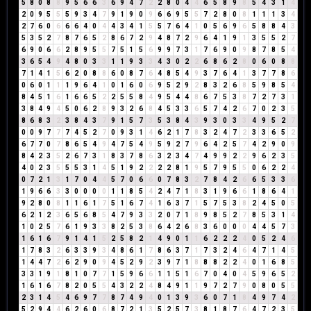
5
8
0
8
8
9
5
6
6
3
6
9
4
7
2
2
8
0
4
4
6
5
8
9
8
5
4
3
1
4
2
0
9
5
5
5
9
3
4
7
9
1
9
0
9
6
6
9
5
5
7
2
8
0
8
1
1
1
3
4
2
7
6
0
6
6
6
4
0
4
4
3
4
1
5
5
7
6
4
1
0
5
6
9
6
5
8
8
4
3
5
3
5
2
7
8
7
6
5
2
8
6
7
2
9
4
8
7
2
9
6
4
1
9
1
3
5
5
2
7
6
9
0
6
6
2
8
9
5
5
7
5
1
5
6
9
9
7
3
1
7
6
9
0
9
8
7
8
5
4
3
6
5
4
9
4
8
0
3
3
1
1
9
3
3
4
3
0
2
2
6
8
6
2
8
0
6
0
8
8
7
1
4
1
5
6
2
0
8
8
6
0
8
7
6
4
8
5
4
9
3
7
6
4
1
3
7
7
8
6
0
6
0
1
1
1
9
6
4
1
0
1
6
0
6
9
5
2
9
2
8
3
2
6
8
5
9
8
5
4
8
4
5
1
6
1
6
6
5
2
2
5
5
8
4
9
5
4
4
8
6
7
5
3
8
7
2
7
3
1
3
8
4
9
4
5
0
6
2
8
9
3
2
6
8
4
5
3
3
6
5
7
4
2
6
7
0
2
3
5
8
6
8
3
2
3
8
4
3
7
9
1
5
7
3
5
3
8
4
3
9
3
0
3
3
4
9
5
2
7
0
0
9
7
7
7
4
5
2
7
0
9
3
1
4
6
2
1
7
8
3
2
4
7
2
3
3
6
5
2
6
7
7
0
7
8
6
5
4
9
4
7
5
4
9
5
9
2
7
9
6
4
2
5
7
4
2
9
0
9
8
4
2
3
5
2
6
7
3
1
8
3
7
8
6
3
2
3
4
7
4
9
9
2
2
9
6
2
3
5
4
0
2
3
5
5
5
3
1
4
5
1
9
2
2
2
2
8
1
9
5
7
9
5
5
0
6
2
2
4
0
7
2
1
3
1
7
0
4
4
5
7
0
6
6
0
7
8
3
2
7
8
4
2
6
6
5
3
3
6
1
9
6
6
3
3
0
0
0
0
1
1
8
5
4
2
4
7
1
8
3
1
9
6
6
1
8
6
4
1
9
2
8
0
8
1
1
6
1
7
5
1
6
7
4
1
6
3
7
1
5
7
5
3
8
2
4
5
0
5
6
2
1
2
3
6
5
6
8
5
4
7
9
3
3
2
0
7
1
8
9
8
5
2
7
8
5
3
1
4
1
0
2
5
7
6
1
9
3
3
8
2
5
3
8
6
4
2
6
8
3
6
0
0
0
4
4
5
7
3
1
6
1
6
7
9
1
4
1
5
2
5
8
2
1
4
9
0
1
1
6
2
2
2
4
0
5
2
4
6
1
7
8
3
2
6
3
3
9
3
4
8
6
1
7
8
6
3
7
1
7
3
2
4
6
4
7
1
4
5
1
4
4
7
2
6
2
9
0
9
4
5
2
9
2
3
9
7
1
8
8
8
2
2
4
0
1
6
8
5
3
3
1
9
1
8
1
0
7
7
1
5
9
6
6
1
1
5
1
6
7
0
4
0
4
5
9
6
5
2
1
6
1
6
7
8
2
0
5
5
4
3
2
2
4
8
4
9
1
1
9
7
2
7
9
0
8
0
5
5
2
3
1
4
5
4
6
9
7
7
8
7
4
9
4
0
1
3
9
3
6
0
7
1
8
4
9
7
4
2
5
2
9
4
4
6
2
6
0
6
8
7
2
1
3
5
2
5
7
3
8
1
8
7
6
4
7
2
3
5