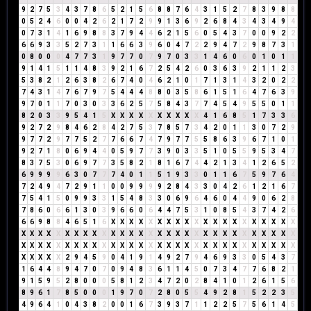
9
2
7
5
3
4
3
7
8
6
5
2
1
5
6
8
8
7
6
4
3
1
5
2
7
8
3
9
8
8
0
5
2
4
6
0
0
4
2
6
2
1
7
2
9
9
1
3
6
9
2
6
8
4
3
4
3
4
9
4
0
7
3
1
4
1
6
9
8
8
3
7
9
4
4
6
2
1
5
6
0
5
4
3
7
0
0
9
2
2
6
6
9
3
3
5
2
7
3
1
1
6
6
3
9
6
0
4
7
2
2
9
4
7
2
9
8
7
3
1
0
8
0
0
0
4
7
7
3
1
9
7
7
0
7
9
7
0
3
3
1
4
6
0
6
0
1
0
1
1
9
1
4
1
5
1
1
4
8
3
9
2
1
6
7
2
5
4
2
6
0
3
6
3
9
2
1
1
2
3
5
3
8
2
1
2
6
3
8
2
6
7
4
0
4
6
2
1
0
1
7
1
3
1
4
3
2
0
2
2
7
4
3
1
4
7
6
7
9
7
5
4
4
4
8
8
0
3
5
8
6
1
5
1
6
4
7
6
3
9
9
7
0
1
1
7
0
3
0
3
3
6
2
5
7
5
8
4
3
7
7
4
5
4
9
5
5
0
1
1
8
2
0
3
3
9
5
4
1
5
X
X
X
X
X
X
X
X
X
X
4
1
6
8
5
1
7
3
3
6
9
2
7
2
9
8
4
6
2
8
4
2
7
5
3
7
8
5
7
3
4
2
0
1
1
3
0
7
2
9
9
7
7
2
9
7
7
5
2
7
7
6
6
7
4
7
9
7
7
5
5
8
6
3
9
6
7
1
0
1
9
2
7
1
8
0
6
9
4
4
0
5
9
7
7
3
9
0
3
3
5
1
0
5
5
9
5
3
4
7
8
3
7
5
3
0
6
9
7
7
3
5
8
2
1
8
1
6
7
4
4
2
1
3
4
1
2
6
5
2
6
9
9
9
9
6
3
0
7
7
7
4
0
1
1
5
1
9
3
3
0
1
1
6
7
5
9
7
6
4
7
2
4
9
4
7
2
9
1
1
0
0
9
9
9
9
2
8
4
3
3
0
4
2
6
1
2
1
6
7
7
5
4
1
5
0
9
9
3
3
1
5
4
8
3
3
0
6
9
6
4
6
0
4
4
9
0
6
2
8
7
8
6
0
6
6
1
3
0
3
9
6
6
0
6
4
4
7
5
3
1
0
8
5
4
3
7
4
2
6
6
6
9
8
8
4
6
5
1
6
X
X
X
X
X
X
X
X
X
X
X
X
X
X
X
X
X
X
X
X
X
X
X
X
X
X
X
X
X
X
X
X
X
X
X
X
X
X
X
X
X
X
X
X
X
X
X
X
X
X
X
X
X
X
X
X
X
X
X
X
X
X
X
X
X
X
X
X
X
X
X
X
X
X
X
X
X
X
X
X
X
X
X
X
X
2
9
4
5
9
0
4
1
9
1
4
9
2
7
9
4
6
9
3
3
0
5
4
3
7
1
6
4
4
8
9
4
7
0
7
0
9
4
8
3
6
1
1
4
5
0
7
3
4
7
7
6
8
2
1
9
1
5
9
5
2
8
0
0
0
5
8
1
2
3
4
7
2
0
2
8
4
1
0
1
2
6
1
5
6
8
9
6
1
7
8
5
0
0
0
1
9
7
0
7
2
8
0
5
5
4
9
2
8
1
5
2
2
3
5
4
9
6
4
1
0
4
3
8
2
0
0
1
6
7
3
9
3
7
1
1
2
2
5
7
5
6
1
4
5