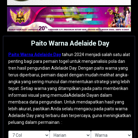
Paito Warna Adelaide Day
Paito Warna Adelaide Day
tahun 2024 menjadi salah satu alat
penting bagi para pemain togel untuk menganalisis pola dan
tren hasil pengundian Adelaide Day. Dengan paito warna yang
terus diperbarui, pemain dapat dengan mudah melihat angka-
angka yang sering muncul dan menentukan strategi yang lebih
tepat. Setiap warna yang ditampilkan pada paito memberikan
informasi visual yang memudaAdelaide Dayan dalam
membaca data pengundian. Untuk mendapatkan hasil yang
lebih akurat, pastikan Anda selalu mengacu pada paito warna
Adelaide Day yang terbaru dan terpercaya, guna meningkatkan
peluang dalam permainan. :