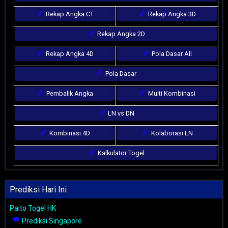
Rekap Angka CT
Rekap Angka 3D
Rekap Angka 2D
Rekap Angka 4D
Pola Dasar All
Pola Dasar
Pembalik Angka
Multi Kombinasi
LN vs DN
Kombinasi 4D
Kolaborasi LN
Kalkulator Togel
Prediksi Hari Ini
Paito Togel HK
Prediksi Singapore