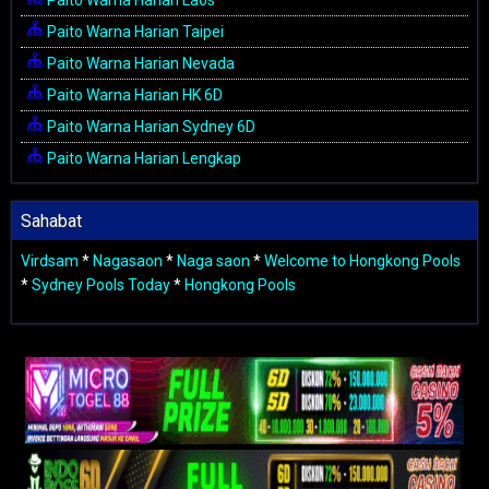
Paito Warna Harian Taipei
Paito Warna Harian Nevada
Paito Warna Harian HK 6D
Paito Warna Harian Sydney 6D
Paito Warna Harian Lengkap
Sahabat
Virdsam
*
Nagasaon
*
Naga saon
*
Welcome to Hongkong Pools
*
Sydney Pools Today
*
Hongkong Pools