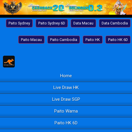
Paito Sydney
Paito Sydney 6D
Data Macau
Data Cambodia
Paito Macau
Paito Cambodia
Paito HK
Paito HK 6D
Home
Live Draw HK
Live Draw SGP
Paito Warna
Paito HK 6D