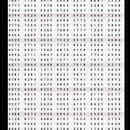
7
6
4
1
5
1
7
3
6
9
4
9
1
9
1
5
0
5
8
4
5
5
7
3
1
8
8
8
7
6
2
3
3
4
7
0
7
7
7
5
6
4
1
4
5
1
9
7
8
6
9
8
0
5
5
3
5
9
9
9
2
2
8
4
3
1
0
0
8
8
7
2
4
4
8
2
9
9
4
4
5
3
4
9
4
5
7
2
5
7
9
3
4
7
2
0
1
5
8
4
6
6
8
0
8
4
7
9
9
9
5
0
2
4
6
4
6
2
7
9
0
3
2
9
2
5
9
3
5
8
4
6
6
0
6
7
2
4
6
1
8
1
9
6
6
3
9
6
2
8
6
3
5
9
5
6
0
8
8
7
3
7
7
2
9
1
8
2
3
5
3
4
3
6
9
2
7
7
6
4
7
3
0
4
4
3
7
9
5
5
0
1
5
9
5
7
5
1
3
4
6
1
2
9
2
9
8
9
0
9
4
0
3
9
3
1
7
0
7
7
0
2
6
5
2
7
6
8
0
8
1
7
7
7
5
1
2
6
5
2
6
0
8
5
4
8
4
5
4
9
2
8
0
9
9
0
9
2
5
7
7
9
7
6
4
3
5
4
4
8
1
5
8
9
8
6
5
2
0
2
4
3
2
9
2
9
9
0
5
5
4
5
2
3
5
7
9
2
2
4
3
9
1
9
1
5
4
2
5
7
4
5
8
6
5
3
3
7
3
1
5
7
1
3
4
2
3
7
6
4
7
7
2
7
9
8
3
0
4
4
3
2
0
6
6
3
4
6
2
8
6
3
7
0
7
0
4
2
1
3
1
5
6
5
2
6
8
7
5
3
9
1
9
8
8
1
4
8
4
3
1
7
4
6
1
4
9
9
6
6
2
7
1
1
2
9
8
2
7
9
5
7
2
6
8
0
4
6
4
1
7
7
5
4
9
5
9
9
0
9
7
5
4
6
1
0
3
7
0
7
6
4
5
7
3
1
5
7
1
8
4
1
2
5
7
1
6
1
0
1
3
1
7
5
3
6
4
1
1
2
2
6
6
4
1
5
6
4
8
3
8
2
3
3
6
7
0
1
8
9
2
0
4
1
5
6
2
1
3
4
5
9
6
2
8
8
0
9
9
9
1
4
1
7
8
9
3
1
3
4
8
1
3
5
8
0
7
9
2
2
6
6
2
0
2
5
0
8
1
9
5
4
8
1
9
3
7
2
9
2
8
2
2
1
3
9
8
7
7
5
5
3
1
6
7
7
8
3
0
3
8
7
8
9
8
4
2
9
4
4
6
7
3
4
7
5
8
8
9
8
7
3
4
1
5
4
1
9
6
6
5
4
9
2
2
5
0
3
3
6
8
1
5
1
6
6
3
7
5
3
4
8
4
3
7
6
7
4
5
9
1
6
4
3
7
5
2
4
6
1
9
4
7
4
2
6
2
6
8
5
8
2
3
5
8
7
9
2
0
2
2
0
6
6
3
5
9
4
6
1
7
3
6
0
6
3
5
9
6
6
4
0
1
9
1
1
6
4
6
1
6
1
3
5
8
9
9
1
0
1
4
1
1
8
9
3
5
7
7
5
0
9
4
9
4
8
4
3
7
1
1
8
7
8
6
9
0
3
9
3
6
4
9
7
7
9
1
2
3
5
0
6
9
8
8
9
3
2
7
9
7
4
0
5
5
5
6
2
6
8
9
0
5
3
8
6
1
5
9
5
8
6
2
7
9
6
5
3
4
7
4
1
2
0
2
6
3
3
9
3
2
5
6
6
3
1
9
4
2
6
3
3
5
7
3
1
9
2
4
6
5
5
9
2
2
1
4
8
8
7
9
5
7
2
9
9
9
4
0
4
5
8
9
4
4
0
1
5
1
6
5
9
3
8
2
3
5
0
7
7
0
1
2
8
1
8
7
7
1
8
4
4
8
6
5
4
1
0
1
1
1
0
3
3
6
3
9
0
4
4
2
7
3
9
3
0
2
7
6
4
9
0
0
5
5
1
5
6
1
7
5
6
0
2
2
7
9
3
4
7
3
6
6
2
8
5
0
4
0
4
8
0
6
2
8
3
1
5
0
5
4
5
5
9
5
5
7
0
6
6
2
2
8
1
9
1
7
0
4
4
6
7
0
9
9