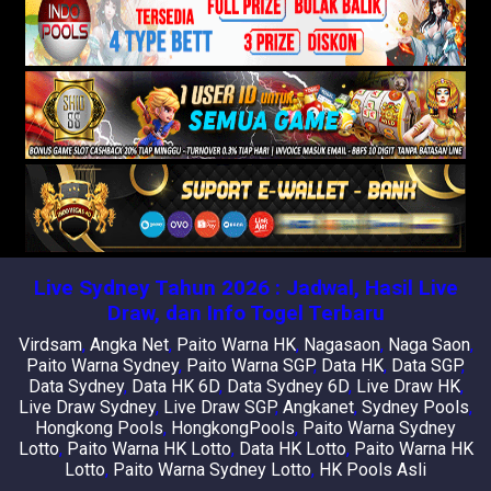
Live Sydney Tahun 2026 : Jadwal, Hasil Live
Draw, dan Info Togel Terbaru
Virdsam
,
Angka Net
,
Paito Warna HK
,
Nagasaon
,
Naga Saon
,
Paito Warna Sydney
,
Paito Warna SGP
,
Data HK
,
Data SGP
,
Data Sydney
,
Data HK 6D
,
Data Sydney 6D
,
Live Draw HK
,
Live Draw Sydney
,
Live Draw SGP
,
Angkanet
,
Sydney Pools
,
Hongkong Pools
,
HongkongPools
,
Paito Warna Sydney
Lotto
,
Paito Warna HK Lotto
,
Data HK Lotto
,
Paito Warna HK
Lotto
,
Paito Warna Sydney Lotto
,
HK Pools Asli