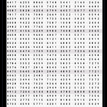
6
4
1
7
8
6
2
5
5
1
8
8
6
0
6
5
7
4
8
3
5
4
4
1
5
2
1
6
0
6
2
6
2
6
8
6
4
4
0
4
5
0
2
4
6
6
6
1
0
1
7
4
2
4
6
2
7
8
2
1
3
9
8
9
8
6
6
8
0
8
4
5
8
7
6
5
8
2
8
1
4
2
5
4
9
0
7
9
9
9
6
4
5
7
3
5
0
7
7
5
4
5
5
1
6
7
8
1
7
8
4
5
7
6
4
7
0
8
0
8
2
6
6
9
6
5
5
2
2
4
1
1
2
9
2
0
5
9
4
4
6
3
3
9
3
8
5
3
0
3
3
7
9
7
7
9
7
3
3
6
5
6
6
0
6
3
8
2
5
7
5
0
9
2
2
3
0
0
8
8
9
4
2
2
4
8
6
5
8
4
7
5
8
7
6
1
0
0
8
8
9
2
6
9
6
2
4
0
4
4
2
9
8
2
1
3
1
8
5
4
7
7
6
5
2
0
9
3
0
3
4
9
0
2
2
3
9
9
2
2
1
4
9
9
9
2
7
9
7
7
4
1
5
6
2
5
2
4
9
4
0
9
8
0
8
7
4
0
8
8
6
8
0
5
5
2
0
6
5
2
4
6
5
8
4
8
3
1
3
4
9
6
0
0
0
4
8
0
7
7
9
1
0
3
3
5
3
7
1
8
1
6
3
0
3
3
1
1
2
3
0
9
0
3
3
9
6
2
6
8
9
1
2
1
3
8
5
4
9
4
5
1
0
8
8
3
9
1
9
1
8
5
2
4
6
0
4
4
1
5
5
9
4
0
4
6
1
0
1
1
6
8
8
3
2
3
4
9
0
9
4
8
0
2
2
5
9
4
9
4
6
0
2
6
8
9
4
3
4
7
6
4
1
1
2
2
5
3
2
5
6
2
9
3
3
3
8
5
5
1
5
3
3
4
7
0
4
7
4
2
1
7
0
9
9
9
2
3
3
6
2
5
5
7
3
7
2
3
6
9
0
5
0
2
2
4
8
3
8
2
7
8
5
9
5
3
5
5
0
5
7
4
7
0
7
5
4
0
5
5
8
5
2
2
4
4
3
9
8
8
5
5
9
0
9
0
9
5
9
5
5
7
3
5
8
6
4
6
5
2
4
4
0
3
3
7
3
4
6
1
2
5
6
4
1
5
7
8
4
3
3
3
5
2
7
4
5
5
9
5
2
0
5
2
7
5
8
3
3
6
8
9
5
8
4
7
2
7
5
3
3
3
7
6
4
7
8
2
7
9
2
8
1
6
7
8
5
4
5
9
1
6
5
7
3
1
7
9
5
5
3
1
4
7
2
8
4
7
5
3
5
6
4
5
9
8
2
8
9
8
2
8
4
9
4
4
8
9
3
3
8
0
4
1
5
7
7
2
1
3
0
0
6
3
9
5
2
2
4
6
2
4
8
3
2
2
1
6
0
6
9
6
2
5
7
3
1
2
9
2
0
0
8
9
8
6
6
2
0
2
3
4
9
4
4
7
6
7
9
7
7
1
3
0
3
4
3
5
9
5
4
4
0
3
3
7
3
7
3
1
8
9
2
8
1
0
3
9
6
6
7
0
2
0
2
9
3
6
4
1
8
0
5
6
2
3
3
0
5
5
2
2
7
2
9
2
5
6
1
7
7
0
4
2
6
4
9
2
6
8
2
9
4
9
4
5
9
3
2
5
5
1
2
3
5
1
0
7
0
7
9
9
1
2
3
7
2
0
4
4
6
1
4
4
8
8
2
4
6
1
4
7
8
0
8
6
8
0
8
8
5
4
0
3
3
0
2
6
6
3
2
8
7
7
5
5
8
7
5
3
4
9
0
9
9
0
7
2
0
2
7
9
7
6
4
7
3
5
6
2
6
1
7
5
3
2
7
7
5
3
7
1
1
5
6
6
3
0
7
7
8
1
8
0
8
5
9
1
5
6
2
9
9
1
1
5
7
3
3
6
4
5
9
0
9
5
7
7
1
8
4
2
0
1
1
0
4
0
3
3
2
2
0
3
3
5
0
2
9
2