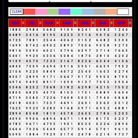
CLEAR
SEN
SEL
RAB
KAM
JUM
SAB
MIN
D
D
D
D
D
D
D
1
8
8
5
4
2
9
8
4
3
5
6
8
2
1
9
1
0
9
9
8
2
4
1
5
6
0
8
2
1
1
2
4
0
4
0
4
8
9
8
3
4
1
6
7
8
1
9
5
5
4
2
3
3
6
3
7
1
6
7
9
0
7
6
4
3
2
6
7
4
0
7
2
5
7
7
8
8
1
9
2
5
4
4
8
4
0
6
2
8
3
1
5
2
7
6
4
8
2
1
5
3
0
0
0
1
6
9
9
9
8
7
4
2
6
6
9
0
2
2
5
8
9
3
3
7
0
5
6
2
9
5
5
8
4
9
2
7
3
1
9
8
1
6
7
3
0
9
0
9
6
0
2
1
3
0
7
9
6
6
6
3
9
7
7
3
7
1
4
5
7
6
6
5
2
5
4
0
1
1
9
9
2
0
2
0
3
3
6
9
5
0
8
4
3
1
8
7
0
7
2
8
1
0
1
4
2
0
2
2
9
1
0
9
9
4
5
7
0
7
7
3
2
3
5
3
1
6
7
4
8
2
3
6
9
6
3
4
4
8
4
1
5
6
2
6
8
4
0
4
7
0
0
9
9
0
6
9
4
4
3
9
1
6
7
5
9
5
1
6
6
6
3
9
3
7
9
5
2
7
2
1
5
6
2
9
2
2
0
2
0
8
4
9
4
4
0
7
2
9
2
5
4
0
4
1
6
0
3
3
0
2
7
4
2
8
3
0
7
7
2
8
9
9
9
9
1
7
1
8
5
6
6
7
4
9
1
7
3
1
9
9
5
0
5
8
7
9
5
5
6
9
7
4
2
9
4
9
5
5
8
9
1
7
8
1
0
9
0
9
9
1
3
7
1
7
0
5
3
8
3
9
0
4
4
5
3
4
6
1
8
2
5
2
7
7
0
6
8
5
3
1
8
2
1
6
2
9
8
8
4
2
1
5
6
7
5
5
2
7
5
8
0
0
0
6
8
2
5
7
4
0
7
5
3
8
1
5
3
8
1
7
5
1
6
0
8
8
9
8
5
6
0
4
4
8
7
1
9
1
3
0
8
0
8
7
2
2
6
8
7
4
0
8
8
5
0
3
1
4
7
9
4
0
4
0
8
6
8
5
2
4
1
8
9
4
0
0
1
1
7
3
3
7
1
4
6
9
1
1
2
6
0
1
1
3
5
6
5
2
3
3
1
2
3
7
6
2
5
7
9
9
2
3
5
0
2
8
3
2
9
1
6
8
5
5
9
7
1
8
6
9
5
2
7
4
8
8
1
9
2
8
9
4
4
8
5
4
8
3
1
8
1
0
1
4
5
7
8
6
2
6
0
5
5
2
7
8
6
5
5
2
0
3
3
4
0
9
0
9
9
9
0
6
6
6
8
9
4
4
8
6
7
1
8
1
9
8
9
8
8
1
7
5
3
0
2
3
7
1
0
7
8
3
2
9
6
7
1
8
4
7
9
3
3
1
9
0
1
1
8
5
3
5
8
0
2
2
6
8
2
8
9
0
9
3
6
0
4
4
7
0
2
6
8
5
4
4
9
4
6
5
7
7
5
5
9
1
4
5
5
7
0
1
1
9
6
1
3
4
5
0
9
5
5
1
8
8
4
3
7
9
2
9
2
0
1
7
4
2
2
4
7
8
6
0
2
1
4
5
9
7
3
7
1