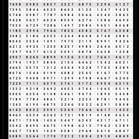
7
6
9
8
8
0
9
8
3
2
0
8
5
7
3
2
3
2
7
9
6
8
7
5
3
3
2
9
6
6
6
1
2
7
9
7
3
9
5
5
3
8
4
4
8
6
0
2
3
5
8
6
0
3
3
0
1
2
0
2
1
2
4
7
2
9
4
2
5
7
5
7
4
8
3
0
9
8
7
6
7
7
8
7
6
6
9
8
4
3
5
0
6
6
3
4
3
4
0
4
3
8
6
3
9
9
4
2
8
1
3
6
3
7
1
6
0
2
4
6
8
5
5
9
5
6
2
7
6
4
1
3
8
6
5
4
6
9
0
9
7
0
3
0
3
6
7
2
9
2
7
2
8
6
5
1
4
9
7
7
2
9
8
0
8
9
4
5
1
6
8
0
6
8
5
1
1
8
5
4
2
9
9
4
4
7
9
6
6
3
7
8
3
5
8
4
5
8
2
1
5
7
6
7
4
6
3
0
8
8
2
0
8
2
1
5
1
8
6
5
6
3
5
3
8
3
2
4
4
8
8
6
0
8
8
0
7
4
8
3
2
8
8
3
2
8
0
4
0
4
3
5
5
4
9
1
4
9
1
1
7
9
7
5
3
2
1
1
9
1
8
9
9
1
1
9
4
2
6
8
6
2
1
2
3
4
9
2
0
2
1
2
3
0
3
8
2
5
7
3
4
9
8
0
8
2
6
4
6
1
6
5
1
2
3
1
3
9
7
7
9
0
7
7
5
6
1
5
2
7
5
0
9
1
1
0
8
7
8
6
3
6
3
8
2
1
2
5
8
4
2
9
0
7
7
8
2
6
0
6
0
8
9
9
9
9
1
5
6
2
3
1
3
3
6
7
6
6
1
7
4
6
1
7
8
3
7
9
4
4
1
9
3
7
1
3
8
4
0
4
2
1
5
0
5
6
4
6
2
8
1
5
4
2
6
6
0
3
1
4
4
6
6
5
2
5
5
7
0
7
1
3
1
2
3
4
3
0
4
4
9
2
2
8
1
7
7
0
3
3
8
2
8
9
8
8
0
7
6
4
1
5
4
4
8
0
1
9
9
9
4
0
8
2
1
2
5
4
5
9
0
1
6
7
4
0
7
7
5
3
6
7
2
5
7
9
4
0
8
8
0
9
7
1
8
1
2
9
9
9
4
7
0
8
8
4
6
6
7
4
6
2
4
0
4
7
2
2
0
2
7
1
1
1
2
6
3
7
0
7
3
7
6
1
7
5
1
7
2
9
5
9
5
4
9
6
3
1
5
6
1
3
3
2
5
9
2
1
8
9
3
6
9
2
2
4
0
5
3
8
0
7
4
4
8
1
0
6
5
2
0
5
1
9
1
3
0
0
5
5
6
3
5
4
9
0
1
0
8
8
5
4
6
1
7
9
4
7
0
7
1
8
9
0
9
5
4
0
8
8
7
1
8
9
8
7
7
8
4
3
4
8
6
1
7
3
2
1
9
1
2
2
3
5
8
8
7
8
1
9
9
4
4
0
4
1
2
4
3
7
6
1
9
0
9
6
8
7
5
3
2
2
4
6
1
5
0
2
2
4
6
2
9
1
1
5
8
0
8
8
6
1
4
3
7
8
0
3
2
5
3
9
9
1
1
5
3
4
9
4
7
5
6
6
3
6
6
1
7
8
1
4
3
3
6
8
4
6
3
9
6
5
3
4
7
6
3
6
2
8
5
7
2
1
3
9
8
1
9
1
4
1
4
8
3
0
6
5
4
9
8
4
7
1
8
7
3
9
8
8
1
4
5
4
9
5
4
4
7
2
6
3
4
3
7
4
3
1
7
8
6
7
1
1
2
3
5
4
2
6
8
4
9
0
9
4
6
7
5
3
1
9
9
8
8
6
2
1
5
6
7
9
6
2
8
5
3
8
9
8
0
6
5
7
3
7
5
8
5
4
1
0
2
9
2
0
5
8
1
9
2
9
6
8
5
0
4
1
0
1
6
8
4
7
2
5
0
8
9
8
3
5
6
4
1
1
7
7
0
7
7
2
1
2
3
1
0
0
4
4
2
9
1
0
1
4
8
4
9
4