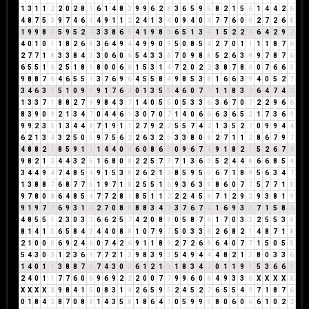
1
3
1
1
2
2
0
2
8
1
6
1
4
8
3
9
9
6
2
8
3
6
5
9
5
8
2
1
5
6
1
4
4
2
6
4
8
7
5
3
9
7
4
6
1
4
9
1
1
2
2
4
1
3
4
0
9
4
0
4
7
7
6
0
6
2
7
2
6
8
1
9
9
8
8
5
9
5
2
7
3
3
8
6
5
4
1
9
8
8
6
5
1
3
4
1
5
2
2
4
6
4
2
9
2
4
0
1
0
1
1
8
2
6
8
3
6
4
9
4
4
9
9
0
9
5
0
8
5
4
2
7
0
1
1
1
1
8
7
6
2
7
7
1
8
3
3
8
4
3
3
0
6
0
6
5
4
3
3
6
7
0
9
8
8
5
2
6
3
9
9
7
8
7
6
6
5
5
1
6
2
5
1
8
9
8
0
0
6
6
1
5
3
1
4
7
2
0
2
2
3
8
7
8
6
0
7
6
6
3
9
8
8
7
6
4
6
5
5
1
3
7
6
9
6
4
5
5
8
4
9
8
5
3
8
1
6
6
3
9
4
0
5
2
7
3
4
6
3
9
5
1
0
9
9
9
1
7
6
4
0
1
3
5
8
4
6
0
7
7
1
1
8
3
2
6
4
7
4
2
1
3
3
7
1
8
8
2
7
9
9
8
4
3
7
1
4
0
5
5
0
5
3
3
6
3
6
7
0
7
2
2
9
6
6
8
3
9
0
9
2
1
3
4
7
0
4
4
6
1
3
0
7
0
7
1
4
0
6
6
6
3
6
5
2
1
7
3
6
9
9
9
2
3
5
1
3
4
4
8
7
1
9
1
1
2
7
9
2
2
5
5
7
4
2
1
3
5
2
7
0
9
9
4
4
6
2
1
3
4
3
2
5
0
5
9
7
5
6
2
2
6
3
2
5
3
3
8
0
8
2
7
1
1
2
8
6
7
9
7
4
8
8
2
1
8
5
9
1
1
1
4
4
0
4
6
0
8
6
5
0
9
6
7
4
9
1
8
2
1
5
2
6
7
4
9
8
2
1
3
4
4
3
2
5
1
6
8
0
8
2
2
5
7
3
7
1
3
6
9
5
2
4
4
8
6
6
8
5
4
3
4
4
9
4
7
4
8
5
4
9
1
5
3
8
2
6
2
1
3
8
5
9
5
5
6
7
1
8
9
5
6
3
4
7
1
3
8
8
7
6
8
7
7
5
1
9
7
1
8
2
5
5
1
6
9
3
6
3
9
8
6
0
7
7
5
7
7
1
8
9
7
8
0
8
6
4
8
5
4
7
7
2
8
1
8
5
1
1
2
2
2
4
5
9
7
1
2
9
2
9
3
8
1
9
9
1
9
7
7
6
9
3
1
4
2
7
0
8
8
8
8
3
4
7
3
7
6
7
4
1
6
9
3
3
7
1
5
8
4
4
8
5
5
1
2
3
0
3
3
6
6
2
5
7
4
2
0
8
8
0
5
8
7
6
1
7
0
3
3
2
5
5
3
8
8
1
4
1
5
6
5
8
4
3
4
4
0
8
8
1
0
7
9
7
5
0
3
3
6
2
6
8
2
1
4
8
7
1
8
2
1
0
0
0
6
9
2
4
6
0
7
4
2
6
9
1
1
8
9
2
7
2
6
8
6
4
0
7
7
1
5
0
5
5
5
4
3
0
3
1
2
3
6
9
7
7
2
1
3
9
8
3
9
3
5
4
9
4
4
4
8
2
1
3
8
0
3
3
6
1
4
0
1
1
3
8
8
7
6
7
4
3
0
3
6
1
2
1
3
1
8
3
4
7
0
1
1
9
1
5
3
6
6
3
2
4
0
1
1
7
7
6
0
6
9
6
9
2
2
2
0
0
7
7
9
9
6
0
6
4
9
3
3
6
X
X
X
X
X
X
X
X
X
X
9
8
4
1
5
0
8
3
1
4
2
6
5
9
5
2
4
5
2
7
6
5
5
4
9
7
1
8
7
6
0
1
8
4
3
8
7
0
8
8
1
4
3
5
8
1
8
6
4
1
0
5
9
9
9
8
0
6
0
6
6
1
0
2
2