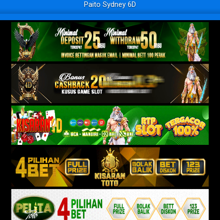
Paito Sydney 6D