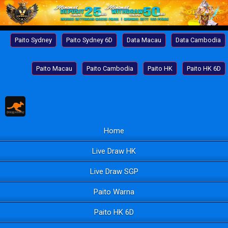
Paito Sydney
Paito Sydney 6D
Data Macau
Data Cambodia
Paito Macau
Paito Cambodia
Paito HK
Paito HK 6D
Home
Live Draw HK
Live Draw SGP
Paito Warna
Paito HK 6D