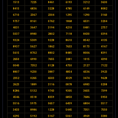
1513
7225
8461
6193
3212
3630
8415
6836
3228
4785
6149
8082
6710
2367
2304
1295
1290
3160
9757
8161
0762
1868
6531
3204
4031
3647
3194
4210
0481
2757
5037
8980
2802
7118
8430
0394
9324
5309
9228
8610
8542
4135
8937
5627
1862
7633
8173
4167
5615
8702
8802
8485
8006
8391
2650
6990
7655
2481
1015
4390
0040
7352
0128
4750
2127
7122
8807
9230
3887
4854
6536
3923
2352
0265
6503
4329
3474
9628
2623
1889
3116
0878
6983
0208
8286
5132
9743
9305
3655
7399
4546
0518
8359
6850
7686
5950
5516
5975
0657
6459
6804
5517
3433
8986
1228
5445
7351
7550
4295
5192
5167
5061
4969
3380