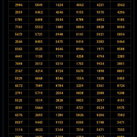
2986
5849
1624
4062
4221
2362
2559
0452
4546
9153
9370
4296
0780
6408
0544
8788
6902
9185
7161
5532
1480
0804
0828
8004
5673
5721
0948
0141
5021
5834
2560
8455
0475
0410
3383
0464
0363
0523
8646
8946
1971
8588
4441
1130
1719
4258
4794
2283
7698
3013
0310
1703
9934
3801
2167
4214
8724
5670
1898
8801
5029
6068
8346
1554
1028
0450
6572
7089
8784
2239
5361
8724
2791
5719
2504
0838
2388
9248
5525
1519
2828
9853
2597
4101
4341
5664
9721
4721
0524
5975
6376
2693
1280
5826
8206
7382
0507
9443
9153
0300
5748
3471
1114
4022
5164
7310
5471
7333