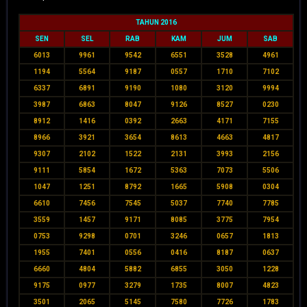
TAHUN 2016
SEN
SEL
RAB
KAM
JUM
SAB
6013
9961
9542
6551
3528
4961
1194
5564
9187
0557
1710
7102
6337
6891
9190
1080
3120
9994
3987
6863
8047
9126
8527
0230
8912
1416
0392
2663
4171
7155
8966
3921
3654
8613
4663
4817
9307
2102
1522
2131
3993
2156
9111
5854
1672
5363
7073
5506
1047
1251
8792
1665
5908
0304
6610
7456
7545
5037
7740
7785
3559
1457
9171
8085
3775
7954
0753
9298
0701
3246
0657
1813
1955
7401
0556
0416
8187
0637
6660
4804
5882
6855
3050
1228
9175
0977
3279
1735
8007
4823
3501
2065
5145
7580
7726
1783