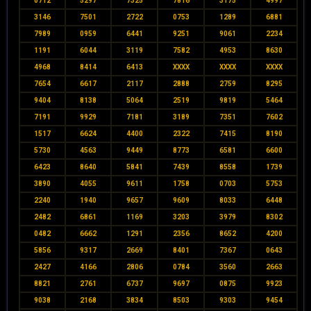
0712
5297
7325
7816
3175
4997
3146
7501
2722
0753
1289
6881
7989
0959
6441
9251
9061
2234
1191
6044
3119
7582
4953
8630
4968
8414
6413
XXXX
XXXX
XXXX
7654
6617
2117
2888
2759
8295
9404
8138
5064
2519
9819
5464
7191
9929
7181
3189
7351
7602
1517
6624
4400
2322
7415
8190
5730
4563
9449
8773
6581
6600
6423
8640
5841
7439
8558
1739
3890
4055
9611
1758
0703
5753
2240
1940
9657
9609
8033
6448
2482
6861
1169
3203
3979
8302
0482
6662
1291
2356
8652
4200
5856
9317
2669
8401
7367
0643
2427
4166
2806
0784
3560
2663
8821
2761
6737
9697
0875
9923
9038
2168
3834
8503
9303
9454