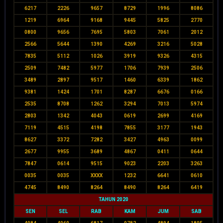
6217
2226
9657
8729
1996
8086
1219
6964
9168
9445
5825
2770
0800
9656
7695
5803
7061
2012
2566
5644
1390
4269
3216
5028
7835
5112
1026
3919
9326
4315
2509
7482
5977
1706
7939
2506
3489
2897
9517
1460
6339
1862
9381
1424
1701
8287
6676
0166
2535
8708
1262
3294
7013
5974
2803
1342
4043
0619
2699
4169
7119
4515
4198
7855
3177
1943
8627
3372
7282
3427
4963
0099
2677
9955
3689
4867
0411
0644
7847
0614
9515
9023
2203
3263
0035
0035
XXXX
1232
6641
0610
4745
8490
8264
8490
8264
6419
TAHUN 2020
SEN
SEL
RAB
KAM
JUM
SAB