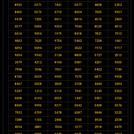
8933
5371
7441
5077
4838
5252
8450
5573
6710
8634
7505
9937
9478
7235
0611
8814
4515
2409
3577
5005
9354
7044
8520
4513
0616
9054
1979
8418
7821
7913
4602
7625
9756
5462
7238
1661
6092
0694
2137
2622
1972
9717
9694
9942
3126
8830
5727
2513
2479
4212
8106
0381
4201
9300
7998
7046
7931
4501
9402
7749
8763
0539
9905
7375
6871
9938
8467
6358
2069
2138
4444
2494
9247
1212
0110
7941
3149
5353
0698
6192
0559
1447
3451
2150
8069
9990
9371
5042
0438
3076
7932
6709
3478
6387
0846
3323
1588
1155
2465
7100
4924
2338
4594
2881
7534
1577
2918
0479