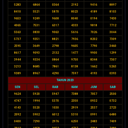
5283
6864
0364
2192
9416
8897
8410
5521
5870
8023
4189
8103
9653
9249
9608
8040
0194
7430
4065
7531
6317
4333
9818
7712
5563
0830
9063
5616
7026
3044
5737
9351
8821
7936
8202
7309
2595
3649
2798
9605
7790
3460
8617
9093
2132
1477
9900
1299
3944
9334
0864
9750
8344
7307
3213
8685
7861
8138
1662
5263
9389
8967
4290
7597
4193
0393
TAHUN 2023
SEN
SEL
RAB
KAM
JUM
SAB
9624
5920
5947
7388
7057
2500
4747
1994
5370
2350
0932
0732
4143
5520
1030
2919
2537
2723
2092
5902
6012
5310
0991
6480
0400
7290
2976
6250
2483
7409