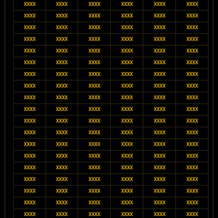
XXXX
XXXX
XXXX
XXXX
XXXX
XXXX
XXXX
XXXX
XXXX
XXXX
XXXX
XXXX
XXXX
XXXX
XXXX
XXXX
XXXX
XXXX
XXXX
XXXX
XXXX
XXXX
XXXX
XXXX
XXXX
XXXX
XXXX
XXXX
XXXX
XXXX
XXXX
XXXX
XXXX
XXXX
XXXX
XXXX
XXXX
XXXX
XXXX
XXXX
XXXX
XXXX
XXXX
XXXX
XXXX
XXXX
XXXX
XXXX
XXXX
XXXX
XXXX
XXXX
XXXX
XXXX
XXXX
XXXX
XXXX
XXXX
XXXX
XXXX
XXXX
XXXX
XXXX
XXXX
XXXX
XXXX
XXXX
XXXX
XXXX
XXXX
XXXX
XXXX
XXXX
XXXX
XXXX
XXXX
XXXX
XXXX
XXXX
XXXX
XXXX
XXXX
XXXX
XXXX
XXXX
XXXX
XXXX
XXXX
XXXX
XXXX
XXXX
XXXX
XXXX
XXXX
XXXX
XXXX
XXXX
XXXX
XXXX
XXXX
XXXX
XXXX
XXXX
XXXX
XXXX
XXXX
XXXX
XXXX
XXXX
XXXX
XXXX
XXXX
XXXX
XXXX