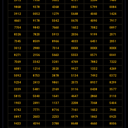
2912
1958
3652
4737
2264
7480
9868
9378
4368
0861
5799
0084
3912
0052
1279
5648
4040
1424
4661
9178
5042
0670
4090
7917
7704
9843
7660
1602
7082
0897
8326
7820
5913
2036
9199
2071
7345
8509
8966
4033
6451
2051
3012
2980
7314
XXXX
XXXX
XXXX
8271
2156
5663
5553
0571
0041
7569
3342
3241
4769
7882
7222
6081
1214
2020
9927
1332
4269
5092
8753
3878
5134
7492
0372
9234
2413
9861
2073
8937
8299
3339
5481
2169
3116
0438
3577
5815
5040
1641
4647
2860
3110
1903
2491
1137
2208
7368
5404
0742
7771
8716
7161
1652
7945
0897
2603
2233
6979
1863
0923
9433
4594
3788
8648
4660
8006