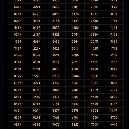
1515
5841
4936
8352
9274
6067
5686
3294
0502
9485
3302
1027
8880
6771
3042
8176
8041
4558
8277
4800
6155
1149
3338
1139
4499
0192
3894
1182
4018
1411
8048
2185
5421
9761
3569
5171
1015
4683
0936
7544
3745
5883
7157
2239
0622
3611
1285
1718
6026
0375
8528
8096
2306
5155
3349
4933
0182
4525
1181
7106
4563
1763
4005
XXXX
XXXX
XXXX
8325
2222
3700
3384
7366
2915
6587
3223
4769
3545
1531
9688
8029
8941
8826
9588
0369
6499
5408
2455
7477
9401
9870
5802
0592
5110
4141
1940
9870
4116
8601
9243
3479
9573
8924
3319
6065
8272
4361
6481
1030
6736
9939
9086
7076
8125
7003
0646