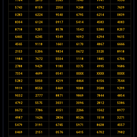
1784
2813
3383
7045
9941
9536
5743
8159
2350
9248
4792
7639
0283
6224
9540
6795
6214
0839
8304
6124
0917
5414
4583
4083
8718
9201
8578
1542
5380
8207
6465
6245
9349
9092
6294
9615
4565
9118
1661
6170
4867
6666
2153
5206
9834
0672
3320
8918
1984
7672
5504
1118
1885
6706
2788
9429
9180
0375
4995
9686
7334
4699
0541
XXXX
XXXX
XXXX
5282
5050
4219
4464
6156
7544
9919
8550
0469
9088
3588
9299
9032
2777
8871
9869
7844
4854
4792
5575
3031
3096
2812
5386
0672
7786
4151
2266
1562
8977
4987
1626
2836
8526
1518
3271
5479
3191
6745
5971
8638
4557
0469
2151
0576
6415
6702
7982