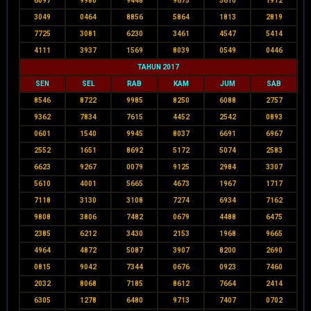
6097
9980
9448
9675
5610
1912
3049
0464
8856
5864
1813
2819
7725
3081
6230
3461
4547
5414
4111
3937
1569
8039
0549
0446
TAHUN 2017
SEN
SEL
RAB
KAM
JUM
SAB
8546
8722
9985
8250
6088
2757
9362
7834
7615
4452
2542
0893
0601
1540
9945
8037
6691
6967
2552
1651
8692
5172
5074
2583
6623
9267
0079
9125
2984
3307
5610
4001
5665
4673
1967
1717
7118
3130
3108
7274
6934
7162
9808
3806
7482
0679
4488
6475
2385
6212
3430
2153
1968
9665
4964
4872
5087
3907
8200
2690
0815
9042
7344
0676
0923
7460
2032
8068
7185
8612
7664
2414
6305
1278
6480
9713
7407
0702