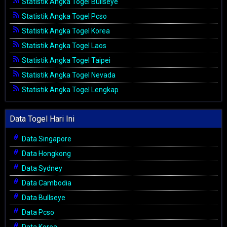
Statistik Angka Togel Bullseye
Statistik Angka Togel Pcso
Statistik Angka Togel Korea
Statistik Angka Togel Laos
Statistik Angka Togel Taipei
Statistik Angka Togel Nevada
Statistik Angka Togel Lengkap
Data Togel Hari Ini
Data Singapore
Data Hongkong
Data Sydney
Data Cambodia
Data Bullseye
Data Pcso