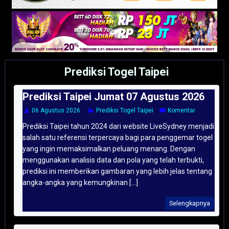
Prediksi Togel Taipei
Prediksi Taipei Jumat 07 Agustus 2026
06 Agustus 2026
Prediksi Togel Taipei
Komentar
Prediksi Taipei tahun 2024 dari website LiveSydney menjadi
salah satu referensi terpercaya bagi para penggemar togel
yang ingin memaksimalkan peluang menang. Dengan
menggunakan analisis data dan pola yang telah terbukti,
prediksi ini memberikan gambaran yang lebih jelas tentang
angka-angka yang kemungkinan [...]
Selengkapnya