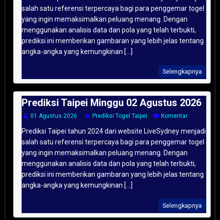
salah satu referensi terpercaya bagi para penggemar togel
yang ingin memaksimalkan peluang menang. Dengan
menggunakan analisis data dan pola yang telah terbukti,
prediksi ini memberikan gambaran yang lebih jelas tentang
angka-angka yang kemungkinan [...]
Selengkapnya
Prediksi Taipei Minggu 02 Agustus 2026
01 Agustus 2026
Prediksi Togel Taipei
Komentar
Prediksi Taipei tahun 2024 dari website LiveSydney menjadi
salah satu referensi terpercaya bagi para penggemar togel
yang ingin memaksimalkan peluang menang. Dengan
menggunakan analisis data dan pola yang telah terbukti,
prediksi ini memberikan gambaran yang lebih jelas tentang
angka-angka yang kemungkinan [...]
Selengkapnya