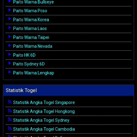
Paito Warna Bullseye
Paito Warna Pcso
Paito Warna Korea
Paito Warna Laos
Paito Warna Taipei
Paito Warna Nevada
Paito HK 6D
Paito Sydney 6D
Paito Warna Lengkap
Statistik Togel
Statistik Angka Togel Singapore
Statistik Angka Togel Hongkong
Statistik Angka Togel Sydney
Statistik Angka Togel Cambodia