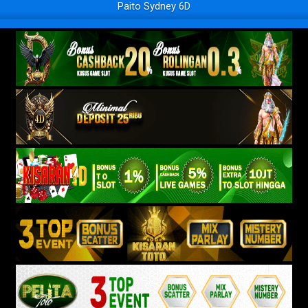
Paito Sydney 6D