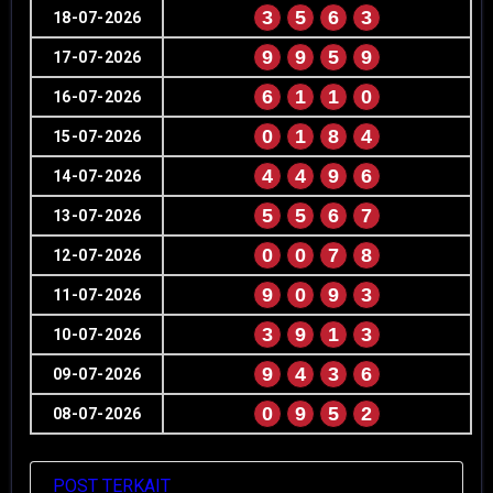
3
5
6
3
18-07-2026
9
9
5
9
17-07-2026
6
1
1
0
16-07-2026
0
1
8
4
15-07-2026
4
4
9
6
14-07-2026
5
5
6
7
13-07-2026
0
0
7
8
12-07-2026
9
0
9
3
11-07-2026
3
9
1
3
10-07-2026
9
4
3
6
09-07-2026
0
9
5
2
08-07-2026
POST TERKAIT