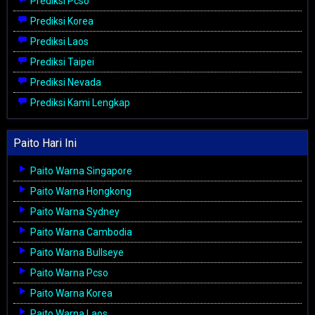
Prediksi Pcso
Prediksi Korea
Prediksi Laos
Prediksi Taipei
Prediksi Nevada
Prediksi Kami Lengkap
Paito Hari Ini
Paito Warna Singapore
Paito Warna Hongkong
Paito Warna Sydney
Paito Warna Cambodia
Paito Warna Bullseye
Paito Warna Pcso
Paito Warna Korea
Paito Warna Laos