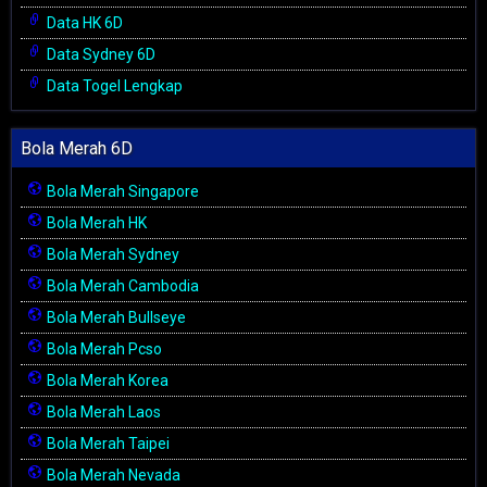
Data HK 6D
Data Sydney 6D
Data Togel Lengkap
Bola Merah 6D
Bola Merah Singapore
Bola Merah HK
Bola Merah Sydney
Bola Merah Cambodia
Bola Merah Bullseye
Bola Merah Pcso
Bola Merah Korea
Bola Merah Laos
Bola Merah Taipei
Bola Merah Nevada