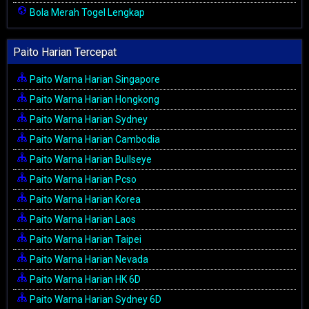
Bola Merah Togel Lengkap
Paito Harian Tercepat
Paito Warna Harian Singapore
Paito Warna Harian Hongkong
Paito Warna Harian Sydney
Paito Warna Harian Cambodia
Paito Warna Harian Bullseye
Paito Warna Harian Pcso
Paito Warna Harian Korea
Paito Warna Harian Laos
Paito Warna Harian Taipei
Paito Warna Harian Nevada
Paito Warna Harian HK 6D
Paito Warna Harian Sydney 6D