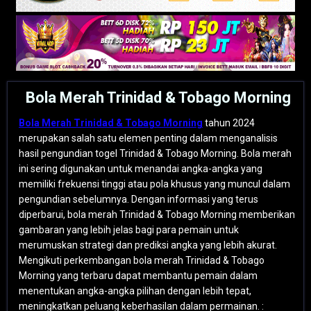
Bola Merah Trinidad & Tobago Morning
Bola Merah Trinidad & Tobago Morning
tahun 2024
merupakan salah satu elemen penting dalam menganalisis
hasil pengundian togel Trinidad & Tobago Morning. Bola merah
ini sering digunakan untuk menandai angka-angka yang
memiliki frekuensi tinggi atau pola khusus yang muncul dalam
pengundian sebelumnya. Dengan informasi yang terus
diperbarui, bola merah Trinidad & Tobago Morning memberikan
gambaran yang lebih jelas bagi para pemain untuk
merumuskan strategi dan prediksi angka yang lebih akurat.
Mengikuti perkembangan bola merah Trinidad & Tobago
Morning yang terbaru dapat membantu pemain dalam
menentukan angka-angka pilihan dengan lebih tepat,
meningkatkan peluang keberhasilan dalam permainan. :