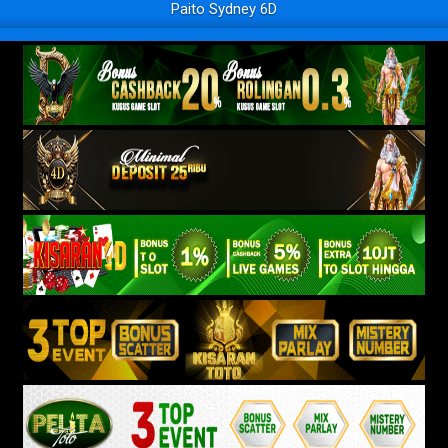
Paito Sydney 6D