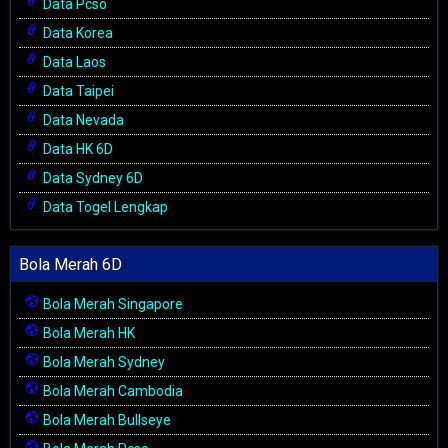
Data Pcso
Data Korea
Data Laos
Data Taipei
Data Nevada
Data HK 6D
Data Sydney 6D
Data Togel Lengkap
Bola Merah 6D
Bola Merah Singapore
Bola Merah HK
Bola Merah Sydney
Bola Merah Cambodia
Bola Merah Bullseye