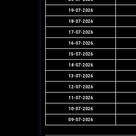
19-07-2026
18-07-2026
17-07-2026
16-07-2026
15-07-2026
14-07-2026
13-07-2026
12-07-2026
11-07-2026
10-07-2026
09-07-2026