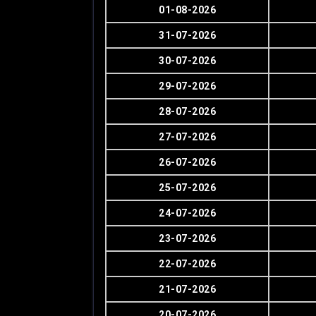
01-08-2026
31-07-2026
30-07-2026
29-07-2026
28-07-2026
27-07-2026
26-07-2026
25-07-2026
24-07-2026
23-07-2026
22-07-2026
21-07-2026
20-07-2026