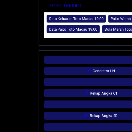
POST TERKAIT
Data Keluaran Toto Macau 19:00
Paito Warna
Data Paito Toto Macau 19:00
Bola Merah Tot
Generator LN
Rekap Angka CT
Rekap Angka 4D