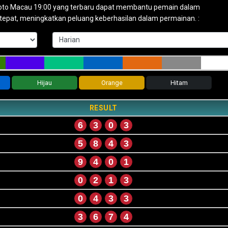
Toto Macau 19:00 yang terbaru dapat membantu pemain dalam
tepat, meningkatkan peluang keberhasilan dalam permainan. :
Hijau
Orange
Hitam
RESULT
6
3
0
3
5
8
4
3
9
4
0
1
0
2
1
3
0
4
3
3
3
6
7
4