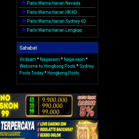
Paito Warna Harian Nevada
Paito Warna Harian HK 6D
Paito Warna Harian Sydney 6D
Paito Warna Harian Lengkap
Sahabat
Virdsam
*
Nagasaon
*
Naga saon
*
Welcome to Hongkong Pools
*
Sydney
Pools Today
*
Hongkong Pools