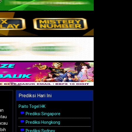
Prediksi Hari Ini
Paito Togel HK
an
Prediksi Singapore
atau
Prediksi Hongkong
acau
bih
Prediksi Sydney