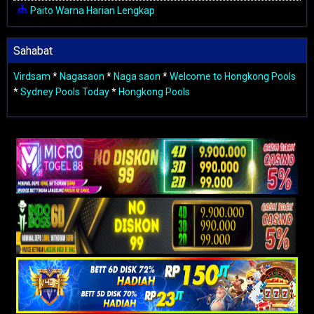
Paito Warna Harian Lengkap
Sahabat
Virdsam
*
Nagasaon
*
Naga saon
*
Welcome to Hongkong Pools
*
Sydney Pools Today
*
Hongkong Pools