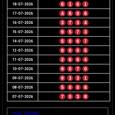
6
1
6
1
18-07-2026
4
6
0
6
17-07-2026
3
7
3
4
16-07-2026
9
5
7
3
15-07-2026
5
0
6
7
14-07-2026
8
0
0
5
12-07-2026
2
6
6
4
11-07-2026
9
0
7
0
10-07-2026
9
3
3
1
09-07-2026
5
0
0
8
08-07-2026
7
0
3
8
07-07-2026
POST TERKAIT