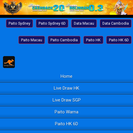
Paito Sydney
Paito Sydney 6D
Data Macau
Data Cambodia
Paito Macau
Paito Cambodia
Paito HK
Paito HK 6D
Home
Live Draw HK
Live Draw SGP
Paito Warna
Paito HK 6D