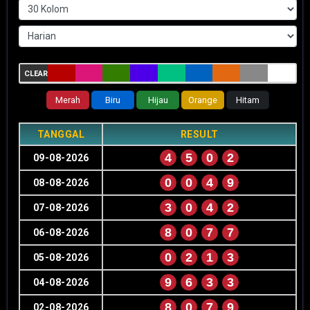
CLEAR
Merah
Biru
Hijau
Orange
Hitam
TANGGAL
RESULT
4
5
0
2
09-08-2026
0
0
4
9
08-08-2026
3
0
4
2
07-08-2026
8
0
7
7
06-08-2026
0
2
1
3
05-08-2026
9
6
3
3
04-08-2026
8
0
7
9
02-08-2026