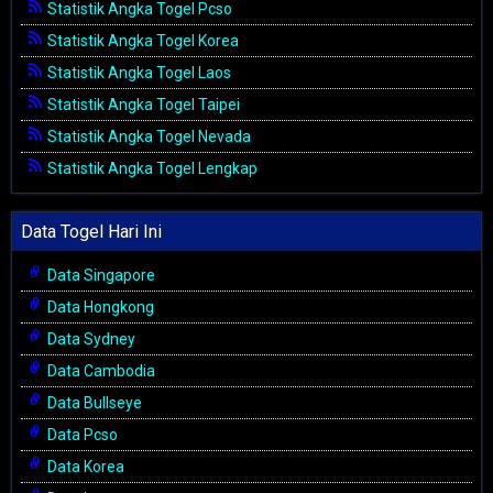
Statistik Angka Togel Pcso
Statistik Angka Togel Korea
Statistik Angka Togel Laos
Statistik Angka Togel Taipei
Statistik Angka Togel Nevada
Statistik Angka Togel Lengkap
Data Togel Hari Ini
Data Singapore
Data Hongkong
Data Sydney
Data Cambodia
Data Bullseye
Data Pcso
Data Korea