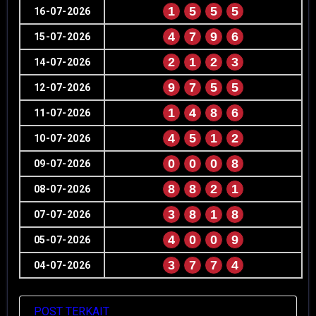
1
5
5
5
16-07-2026
4
7
9
6
15-07-2026
2
1
2
3
14-07-2026
9
7
5
5
12-07-2026
1
4
8
6
11-07-2026
4
5
1
2
10-07-2026
0
0
0
8
09-07-2026
8
8
2
1
08-07-2026
3
8
1
8
07-07-2026
4
0
0
9
05-07-2026
3
7
7
4
04-07-2026
POST TERKAIT