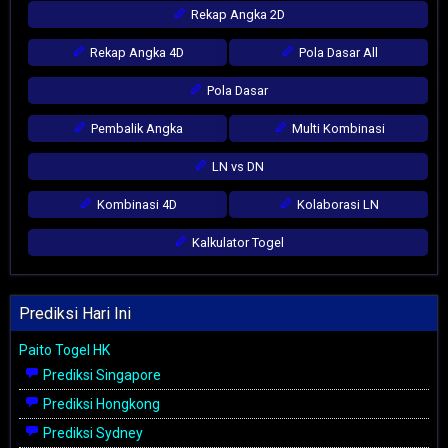
Rekap Angka 2D
Rekap Angka 4D
Pola Dasar All
Pola Dasar
Pembalik Angka
Multi Kombinasi
LN vs DN
Kombinasi 4D
Kolaborasi LN
Kalkulator Togel
Prediksi Hari Ini
Paito Togel HK
Prediksi Singapore
Prediksi Hongkong
Prediksi Sydney