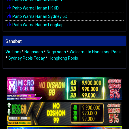
Paito Warna Harian HK 6D
Paito Warna Harian Sydney 6D
Paito Warna Harian Lengkap
Sahabat
Virdsam
*
Nagasaon
*
Naga saon
*
Welcome to Hongkong Pools
*
Sydney Pools Today
*
Hongkong Pools