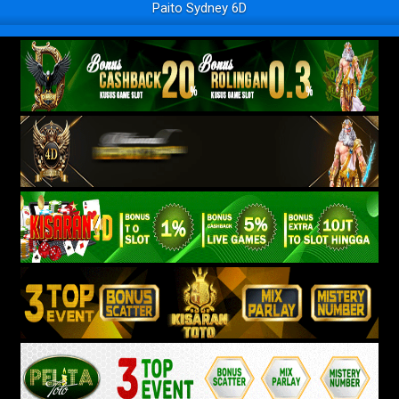
Paito Sydney 6D