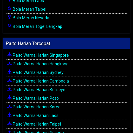
Bola Merah Laos
Bola Merah Taipei
Bola Merah Nevada
Bola Merah Togel Lengkap
Paito Harian Tercepat
Paito Warna Harian Singapore
Paito Warna Harian Hongkong
Paito Warna Harian Sydney
Paito Warna Harian Cambodia
Paito Warna Harian Bullseye
Paito Warna Harian Pcso
Paito Warna Harian Korea
Paito Warna Harian Laos
Paito Warna Harian Taipei
Paito Warna Harian Nevada