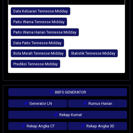
Data Keluaran Tennesse Midday
Paito Warna Tennesse Midday
Paito Warna Harian Tennesse Midday
Data Paito Tennesse Midday
Bola Merah Tennesse Midday
Statistik Tennesse Midday
Prediksi Tennesse Midday
BBFS GENERATOR
Generator LN
Rumus Harian
Rekap Kumat
Rekap Angka CT
Rekap Angka 3D