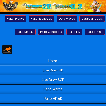
Paito Sydney
Paito Sydney 6D
Data Macau
Data Cambodia
Paito Macau
Paito Cambodia
Paito HK
Paito HK 6D
Home
Live Draw HK
Live Draw SGP
Paito Warna
Paito HK 6D