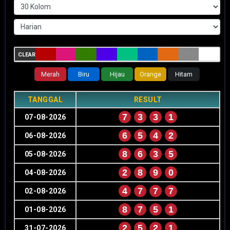
CLEAR
Merah
Biru
Hijau
Orange
Hitam
TANGGAL
RESULT
7
3
3
1
07-08-2026
6
5
4
2
06-08-2026
8
6
3
5
05-08-2026
2
8
9
0
04-08-2026
4
7
7
7
02-08-2026
8
7
5
1
01-08-2026
2
5
2
1
31-07-2026