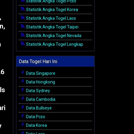
Statistik Angka Togel Pcso
Statistik Angka Togel Korea
,
Statistik Angka Togel Laos
n,
Statistik Angka Togel Taipei
Statistik Angka Togel Nevada
a
Statistik Angka Togel Lengkap
Data Togel Hari Ini
26
Data Singapore
Data Hongkong
ls
Data Sydney
Data Cambodia
ri
Data Bullseye
Data Pcso
y
Data Korea
Data Laos