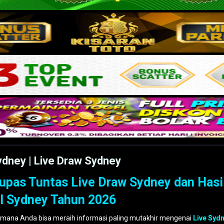
ydney | Live Draw Sydney
upas Tuntas Live Draw Sydney dan Hasi
l Sydney Tahun 2026
di mana Anda bisa meraih informasi paling mutakhir mengenai
Live Syd