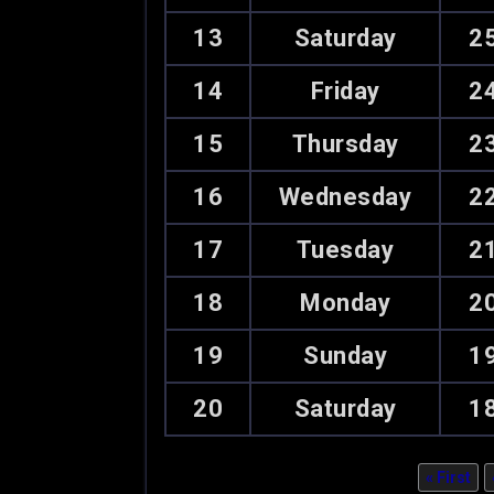
13
Saturday
2
14
Friday
2
15
Thursday
2
16
Wednesday
2
17
Tuesday
2
18
Monday
2
19
Sunday
1
20
Saturday
1
« First