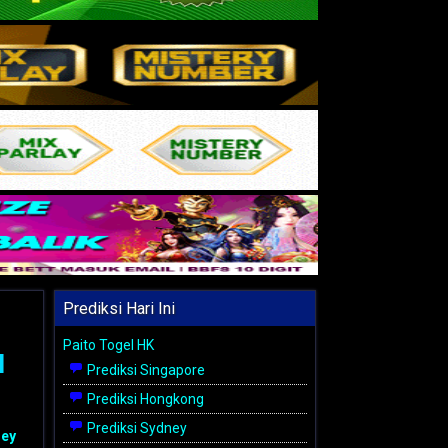
Prediksi Hari Ini
Paito Togel HK
l
Prediksi Singapore
Prediksi Hongkong
Prediksi Sydney
ney