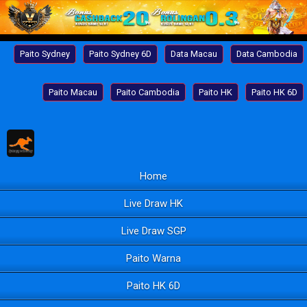
Paito Sydney
Paito Sydney 6D
Data Macau
Data Cambodia
Paito Macau
Paito Cambodia
Paito HK
Paito HK 6D
Home
Live Draw HK
Live Draw SGP
Paito Warna
Paito HK 6D