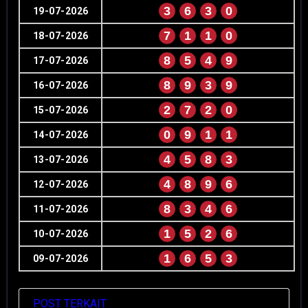
3
6
3
0
19-07-2026
7
1
1
0
18-07-2026
8
5
4
9
17-07-2026
8
9
3
9
16-07-2026
2
7
2
0
15-07-2026
0
9
1
1
14-07-2026
4
5
8
3
13-07-2026
4
8
9
6
12-07-2026
8
3
4
6
11-07-2026
1
5
2
6
10-07-2026
1
6
5
3
09-07-2026
POST TERKAIT