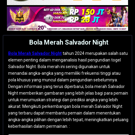
Bola Merah Salvador Night
Bola Merah Salvador Night
tahun 2024 merupakan salah satu
elemen penting dalam menganalisis hasil pengundian togel
Salvador Night. Bola merah ini sering digunakan untuk
menandai angka-angka yang memiliki frekuensi tinggi atau
pola khusus yang muncul dalam pengundian sebelumnya.
Dengan informasi yang terus diperbarui, bola merah Salvador
Night memberikan gambaran yang lebih jelas bagi para pemain
untuk merumuskan strategi dan prediksi angka yang lebih
akurat. Mengikuti perkembangan bola merah Salvador Night
yang terbaru dapat membantu pemain dalam menentukan
angka-angka pilihan dengan lebih tepat, meningkatkan peluang
keberhasilan dalam permainan. :