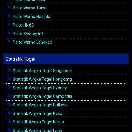
Paito Warna Taipei
Paito Warna Nevada
Paito HK 6D
Paito Sydney 6D
Paito Warna Lengkap
Statistik Togel
Statistik Angka Togel Singapore
Statistik Angka Togel Hongkong
Statistik Angka Togel Sydney
Statistik Angka Togel Cambodia
Statistik Angka Togel Bullseye
Statistik Angka Togel Pcso
Statistik Angka Togel Korea
Statistik Angka Togel Laos