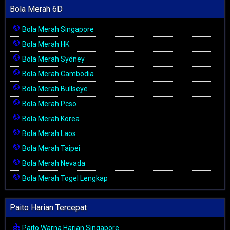
Bola Merah 6D
Bola Merah Singapore
Bola Merah HK
Bola Merah Sydney
Bola Merah Cambodia
Bola Merah Bullseye
Bola Merah Pcso
Bola Merah Korea
Bola Merah Laos
Bola Merah Taipei
Bola Merah Nevada
Bola Merah Togel Lengkap
Paito Harian Tercepat
Paito Warna Harian Singapore