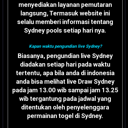
menyediakan layanan pemutaran
langsung, Termasuk website ini
selalu memberi informasi tentang
Sydney pools setiap hari nya.
Kapan waktu pengundian live Sydney?
Biasanya, pengundian live Sydney
diadakan setiap hari pada waktu
tertentu, apa bila anda di indonesia
anda bisa melihat live Draw Sydney
pada jam 13.00 wib sampai jam 13.25
wib tergantung pada jadwal yang
ditentukan oleh penyelenggara
permainan togel di Sydney.