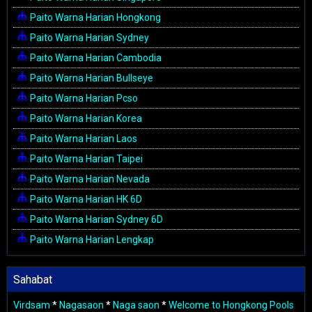
Paito Warna Harian Hongkong
Paito Warna Harian Sydney
Paito Warna Harian Cambodia
Paito Warna Harian Bullseye
Paito Warna Harian Pcso
Paito Warna Harian Korea
Paito Warna Harian Laos
Paito Warna Harian Taipei
Paito Warna Harian Nevada
Paito Warna Harian HK 6D
Paito Warna Harian Sydney 6D
Paito Warna Harian Lengkap
Sahabat
Virdsam
*
Nagasaon
*
Naga saon
*
Welcome to Hongkong Pools