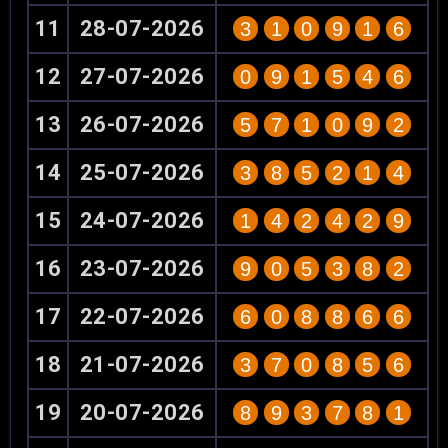
11
28-07-2026
3
1
0
9
1
6
12
27-07-2026
0
9
1
5
4
6
13
26-07-2026
5
7
1
0
9
2
14
25-07-2026
3
8
5
2
1
4
15
24-07-2026
1
4
2
4
2
9
16
23-07-2026
9
0
5
3
8
2
17
22-07-2026
6
0
8
8
6
6
18
21-07-2026
3
7
0
8
5
6
19
20-07-2026
8
9
3
7
8
1