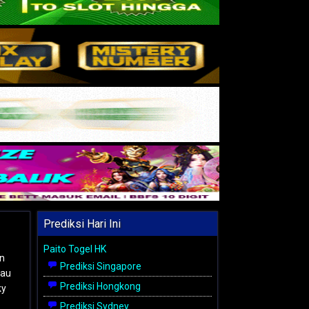
Prediksi Hari Ini
Paito Togel HK
an
Prediksi Singapore
tau
Prediksi Hongkong
ky
Prediksi Sydney