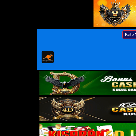
Paito