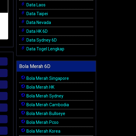
Data Laos
Data Taipei
Data Nevada
Data HK 6D
Data Sydney 6D
Data Togel Lengkap
Bola Merah 6D
Bola Merah Singapore
Bola Merah HK
Bola Merah Sydney
Bola Merah Cambodia
Bola Merah Bullseye
Bola Merah Pcso
Bola Merah Korea